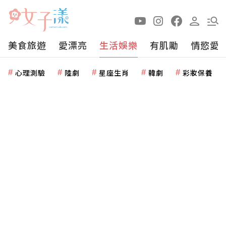
美食旅遊
愛漂亮
生活娛樂
有肌勵
情慾愛
心理測驗
陸劇
星座生肖
韓劇
彩妝保養