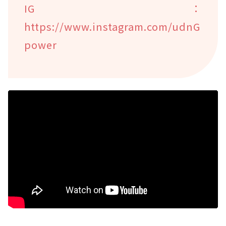
IG：
https://www.instagram.com/udnG
power