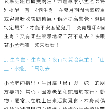
玄學話題也備受關注！命理專家小孟老師特
別提醒，有「4個生肖」在鬼月期間陰氣較重
或容易吸收夜間穢氣，務必提高警覺、避開
特定場所，才能平安度過鬼月。究竟是哪4個
生肖？又有哪些禁忌地標千萬不能去？快跟
著小孟老師一起來看看！
1. 生肖鼠、生肖蛇：夜行特質陰氣重！「山
上、水邊」千萬別去
小孟老師指出，生肖屬「鼠」與「蛇」的朋
友要特別當心。因為老鼠和蛇屬於夜行性動
物，通常只在晚上出來活動覓食，本身就偏