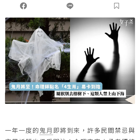
您當前剩餘 U 利點數：
0
點；前往
購買點數
一年一度的
鬼月
即將到來，許多民間禁忌與