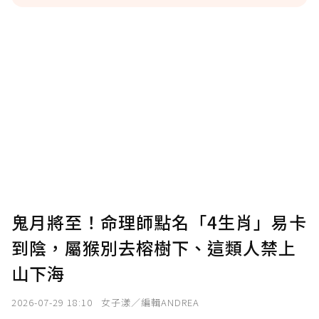
贊助說明
為了鼓勵作者持續創作更好的內容，會員可以
使用「贊助」功能實質回饋給喜愛的作者。可
將您認為適合的點數贈送給作者，一旦使用贊
助點數即不得撤銷，單筆贊助最低點數為30
點，最高點數沒有上限。
U 利點數 1 點 = NTD 1 元。
鬼月將至！命理師點名「4生肖」易卡
到陰，屬猴別去榕樹下、這類人禁上
確認送出
山下海
我已詳閱贊助說明，且同意站方的使用條款。
2026-07-29 18:10
女子漾／編輯ANDREA