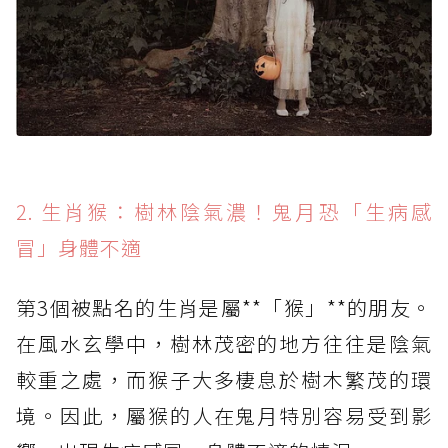
2. 生肖猴：樹林陰氣濃！鬼月恐「生病感
冒」身體不適
第3個被點名的生肖是屬**「猴」**的朋友。
在風水玄學中，樹林茂密的地方往往是陰氣
較重之處，而猴子大多棲息於樹木繁茂的環
境。因此，屬猴的人在鬼月特別容易受到影