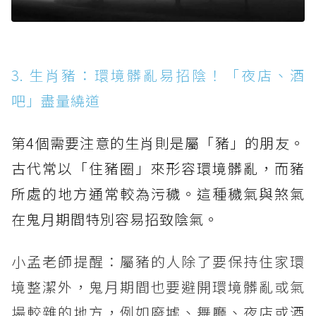
3. 生肖豬：環境髒亂易招陰！「夜店、酒
吧」盡量繞道
第4個需要注意的生肖則是屬「豬」的朋友。
古代常以「住豬圈」來形容環境髒亂，而豬
所處的地方通常較為污穢。這種穢氣與煞氣
在鬼月期間特別容易招致陰氣。
小孟老師提醒：屬豬的人除了要保持住家環
境整潔外，鬼月期間也要避開環境髒亂或氣
場較雜的地方，例如廢墟、舞廳、夜店或酒