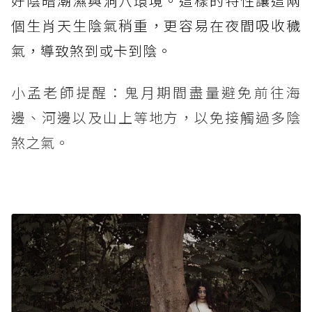
好陰暗潮濕與洞穴環境。這樣的特性讓這兩
個生肖天生陰氣稍重，更容易在夜間吸收穢
氣，導致煞到或卡到陰。
小孟老師提醒：鬼月期間盡量避免前往海
邊、河邊以及山上等地方，以免接觸過多陰
煞之氣。