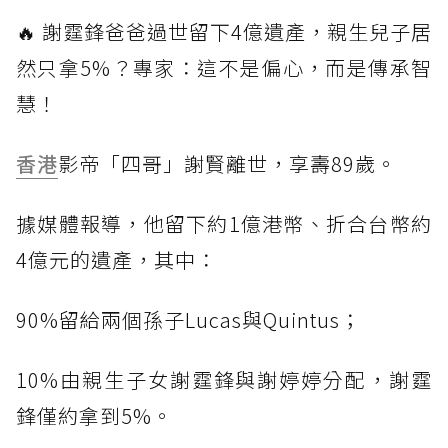
🔥 謝霆鋒爸爸過世留下4億遺產，親生兒子居
然只拿5%？專家：這不是偏心，而是傳承智
慧！
香港
影帝「四哥」謝賢離世，享壽89歲。
據媒體報導，他留下約1億港幣、折合台幣約
4億元的遺產，其中：
90%留給兩個孫子Lucas與Quintus；
10%由親生子女謝霆鋒與謝婷婷分配，謝霆
鋒僅約拿到5%。