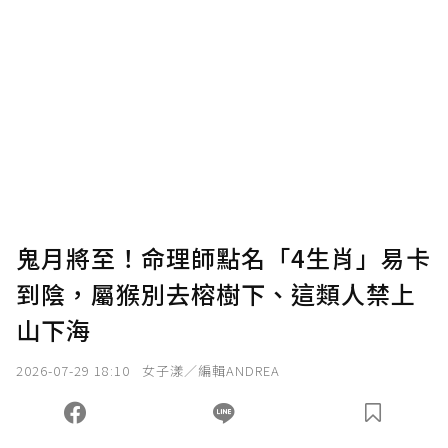
贊助說明
為了鼓勵作者持續創作更好的內容，會員可以
使用「贊助」功能實質回饋給喜愛的作者。可
將您認為適合的點數贈送給作者，一旦使用贊
助點數即不得撤銷，單筆贊助最低點數為30
點，最高點數沒有上限。
U 利點數 1 點 = NTD 1 元。
鬼月將至！命理師點名「4生肖」易卡
到陰，屬猴別去榕樹下、這類人禁上
確認送出
山下海
我已詳閱贊助說明，且同意站方的使用條款。
2026-07-29 18:10
女子漾／編輯ANDREA
您當前剩餘 U 利點數：
0
點；前往
購買點數