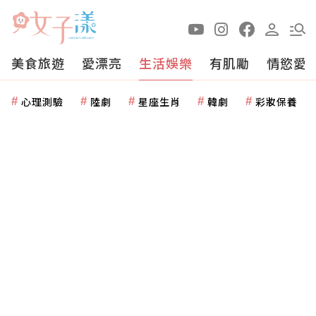
美食旅遊
愛漂亮
生活娛樂
有肌勵
情慾愛
心理測驗
陸劇
星座生肖
韓劇
彩妝保養