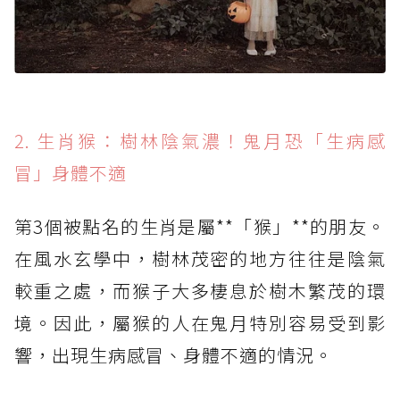
2. 生肖猴：樹林陰氣濃！鬼月恐「生病感
冒」身體不適
第3個被點名的生肖是屬**「猴」**的朋友。
在風水玄學中，樹林茂密的地方往往是陰氣
較重之處，而猴子大多棲息於樹木繁茂的環
境。因此，屬猴的人在鬼月特別容易受到影
響，出現生病感冒、身體不適的情況。