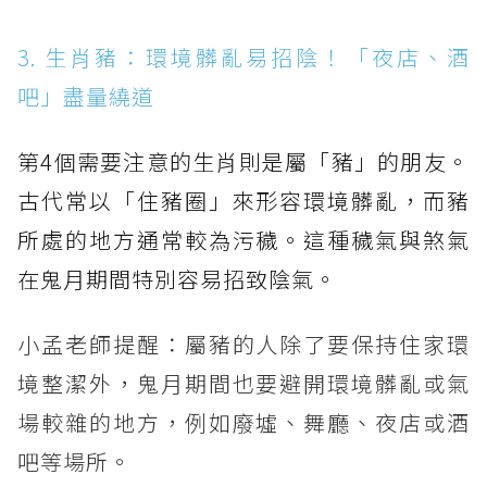
3. 生肖豬：環境髒亂易招陰！「夜店、酒
吧」盡量繞道
第4個需要注意的生肖則是屬「豬」的朋友。
古代常以「住豬圈」來形容環境髒亂，而豬
所處的地方通常較為污穢。這種穢氣與煞氣
在鬼月期間特別容易招致陰氣。
小孟老師提醒：屬豬的人除了要保持住家環
境整潔外，鬼月期間也要避開環境髒亂或氣
場較雜的地方，例如廢墟、舞廳、夜店或酒
吧等場所。