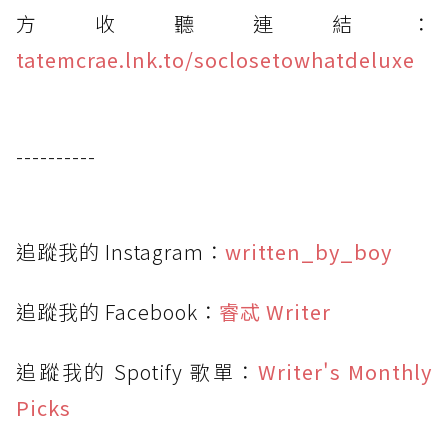
方收聽連結：
tatemcrae.lnk.to/soclosetowhatdeluxe
----------
追蹤我的 Instagram：
written_by_boy
追蹤我的 Facebook：
睿忒 Writer
追蹤我的 Spotify 歌單：
Writer's Monthly
Picks