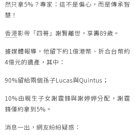
然只拿5%？專家：這不是偏心，而是傳承智
慧！
香港
影帝「四哥」謝賢離世，享壽89歲。
據媒體報導，他留下約1億港幣、折合台幣約
4億元的遺產，其中：
90%留給兩個孫子Lucas與Quintus；
10%由親生子女謝霆鋒與謝婷婷分配，謝霆
鋒僅約拿到5%。
消息一出，網友紛紛疑惑：