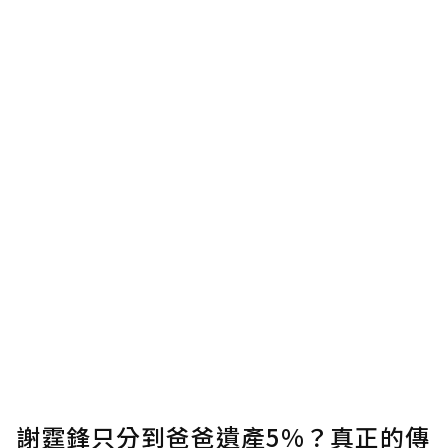
謝霆鋒只分到爸爸遺產5%？真正的傳