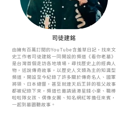
司徒建銘
由擁有百萬訂閱的YouTube含羞草日記，找來文
史工作者司徒建銘一同開設的頻道《看你老墓》
是台灣首個走訪各地墳場，尋找歷史上的經典人
物，述說傳奇故事，以歷史人文類為主的知識型
頻道，開設至今紀錄了許多關於傳奇名人、國軍
將領、日本總督，甚至就連天后王菲的祖父故事
都被紀錄下來，頻道也邀請過港星錢小豪、職棒
啦啦隊女孩、偶像女團、知名網紅等擔任來賓，
一起到墓園聽故事。