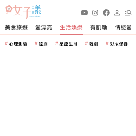
美食旅遊
愛漂亮
生活娛樂
有肌勵
情慾愛
心理測驗
陸劇
星座生肖
韓劇
彩妝保養