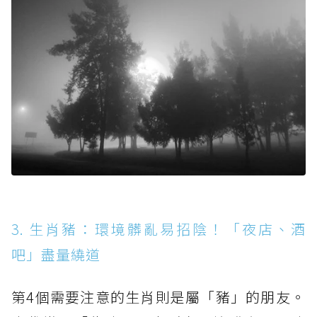
3. 生肖豬：環境髒亂易招陰！「夜店、酒
吧」盡量繞道
第4個需要注意的生肖則是屬「豬」的朋友。