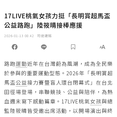
17LIVE桃氣女孩力挺「長明賞超馬盃
公益路跑」陸筱晴接棒應援
2026-01-13 08:42
司徒建銘
路跑
運動
近年在台灣蔚為風潮，成為全民樂
於參與的重要運動型態。2026年「長明賞超
馬盃
公益
接力賽暨盲人環台閉幕式」在台北
田徑場登場，串聯競技、公益與陪伴，為熱
血週末寫下感動篇章。17LIVE桃氣
女孩
與總
監陸筱晴皆受邀出席活動，以開場演出與終