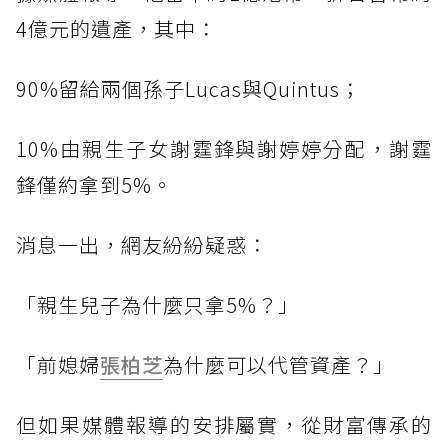
4億元的遺產，其中：
90%留給兩個孫子Lucas與Quintus；
10%由親生子女謝霆鋒與謝婷婷分配，謝霆
鋒僅約拿到5%。
消息一出，網友紛紛疑惑：
「親生兒子為什麼只拿5%？」
「前媳婦
張柏芝
為什麼可以代管資產？」
但如果媒體報導的安排屬實，從財富傳承的