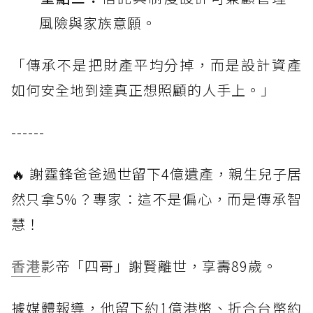
風險與家族意願。
「傳承不是把財產平均分掉，而是設計資產
如何安全地到達真正想照顧的人手上。」
------
🔥 謝霆鋒爸爸過世留下4億遺產，親生兒子居
然只拿5%？專家：這不是偏心，而是傳承智
慧！
香港
影帝「四哥」謝賢離世，享壽89歲。
據媒體報導，他留下約1億港幣、折合台幣約