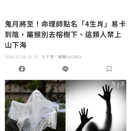
點，最高點數沒有上限。
U 利點數 1 點 = NTD 1 元。
鬼月將至！命理師點名「4生肖」易卡
到陰，屬猴別去榕樹下、這類人禁上
確認送出
山下海
我已詳閱贊助說明，且同意站方的使用條款。
2026-07-29 18:10
女子漾／編輯ANDREA
您當前剩餘 U 利點數：
0
點；前往
購買點數