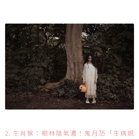
2. 生肖猴：樹林陰氣濃！鬼月恐「生病感