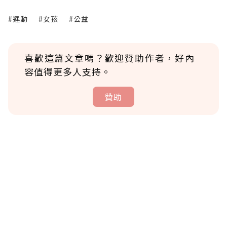
#運動
#女孩
#公益
喜歡這篇文章嗎？歡迎贊助作者，好內
容值得更多人支持。
贊助
贊助說明
為了鼓勵作者持續創作更好的內容，會員可以
使用「贊助」功能實質回饋給喜愛的作者。可
將您認為適合的點數贈送給作者，一旦使用贊
助點數即不得撤銷，單筆贊助最低點數為30