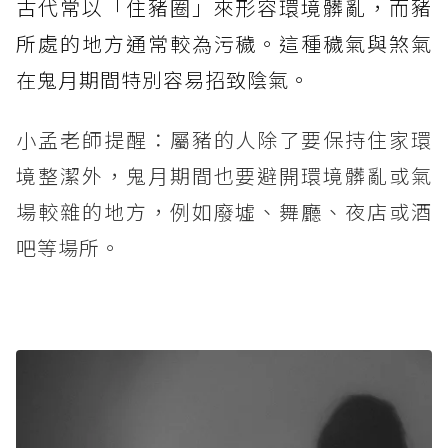
古代常以「住豬圈」來形容環境髒亂，而豬
所處的地方通常較為污穢。這種穢氣與煞氣
在鬼月期間特別容易招致陰氣。
小孟老師提醒：屬豬的人除了要保持住家環
境整潔外，鬼月期間也要避開環境髒亂或氣
場較雜的地方，例如廢墟、舞廳、夜店或酒
吧等場所。