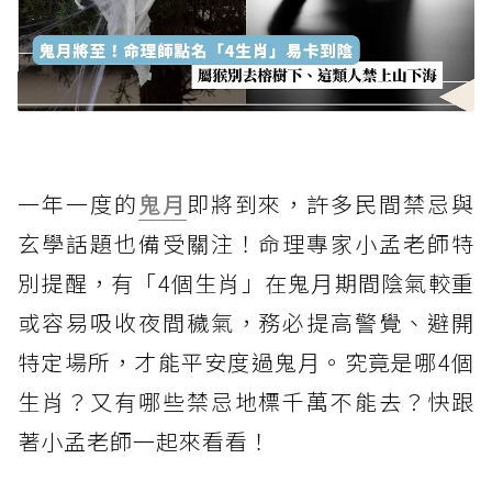
一年一度的
鬼月
即將到來，許多民間禁忌與
玄學話題也備受關注！命理專家小孟老師特
別提醒，有「4個生肖」在鬼月期間陰氣較重
或容易吸收夜間穢氣，務必提高警覺、避開
特定場所，才能平安度過鬼月。究竟是哪4個
生肖？又有哪些禁忌地標千萬不能去？快跟
著小孟老師一起來看看！