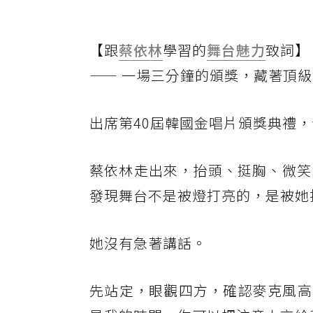
【跟
蔡依林
學習的
舞台
魅力
致詞】
—— 一場三分鐘的頒獎，藏著頂
出席第40屆韓國金唱片頒獎典禮
蔡依林走出來，抬頭、挺胸、微笑，
發現舞台不是被燈打亮的，是被她
她沒有急著講話。
先站定，眼觀四方，確認麥克風高