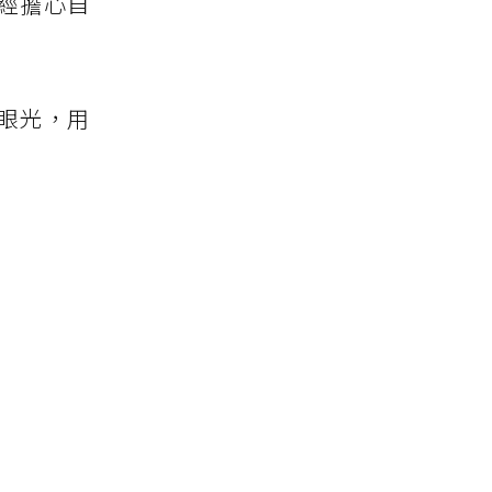
經擔心自
眼光，用