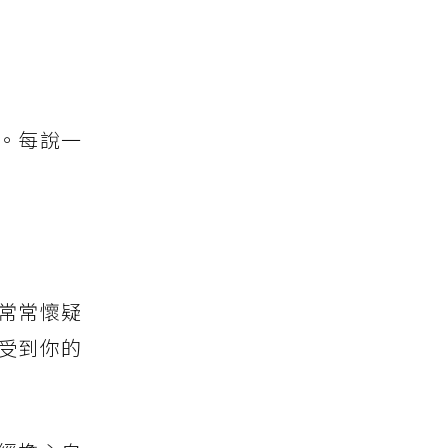
。每說一
常常懷疑
受到你的