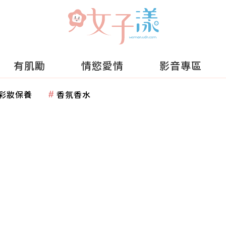
有肌勵
情慾愛情
影音專區
彩妝保養
香氛香水