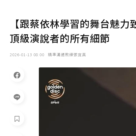
【跟蔡依林學習的舞台魅力致
頂級演說者的所有細節
2026-01-13 08:00
精準溝通教練張宜真