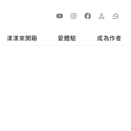
漾漾來開箱
愛體驗
成為作者