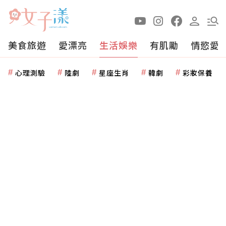
美食旅遊
愛漂亮
生活娛樂
有肌勵
情慾愛
心理測驗
陸劇
星座生肖
韓劇
彩妝保養