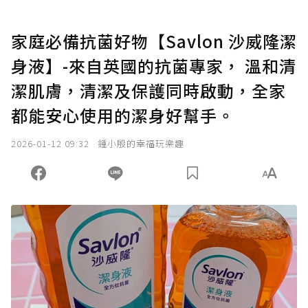
家庭必備抗菌好物【Savlon 沙威隆潔
身液】-來自英國的抗菌專家， 溫和清
潔肌膚，清潔及保護同時啟動，全家
都能安心使用的潔身好幫手。
2026-01-12 09:32
鍾小殷的幸福玩樂趣