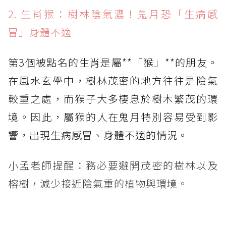
2. 生肖猴：樹林陰氣濃！鬼月恐「生病感
冒」身體不適
第3個被點名的生肖是屬**「猴」**的朋友。
在風水玄學中，樹林茂密的地方往往是陰氣
較重之處，而猴子大多棲息於樹木繁茂的環
境。因此，屬猴的人在鬼月特別容易受到影
響，出現生病感冒、身體不適的情況。
小孟老師提醒：務必要避開茂密的樹林以及
榕樹，減少接近陰氣重的植物與環境。