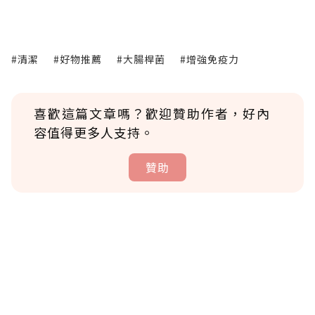
#清潔
#好物推薦
#大腸桿菌
#增強免疫力
喜歡這篇文章嗎？歡迎贊助作者，好內
容值得更多人支持。
贊助
贊助說明
為了鼓勵作者持續創作更好的內容，會員可以
使用「贊助」功能實質回饋給喜愛的作者。可