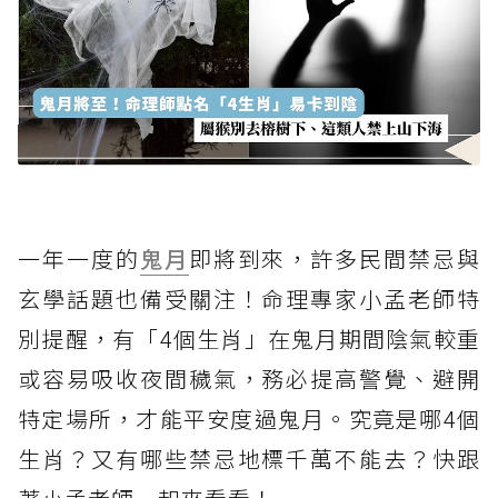
一年一度的
鬼月
即將到來，許多民間禁忌與
玄學話題也備受關注！命理專家小孟老師特
別提醒，有「4個生肖」在鬼月期間陰氣較重
或容易吸收夜間穢氣，務必提高警覺、避開
特定場所，才能平安度過鬼月。究竟是哪4個
生肖？又有哪些禁忌地標千萬不能去？快跟