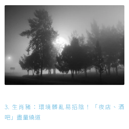
3. 生肖豬：環境髒亂易招陰！「夜店、酒
吧」盡量繞道