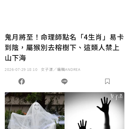
將您認為適合的點數贈送給作者，一旦使用贊
助點數即不得撤銷，單筆贊助最低點數為30
點，最高點數沒有上限。
U 利點數 1 點 = NTD 1 元。
鬼月將至！命理師點名「4生肖」易卡
到陰，屬猴別去榕樹下、這類人禁上
確認送出
山下海
我已詳閱贊助說明，且同意站方的使用條款。
2026-07-29 18:10
女子漾／編輯ANDREA
您當前剩餘 U 利點數：
0
點；前往
購買點數