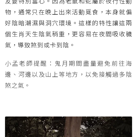
友要特別當心。因為老鼠和蛇屬於夜行性動
物，通常只在晚上出來活動覓食，本身就偏
好陰暗潮濕與洞穴環境。這樣的特性讓這兩
個生肖天生陰氣稍重，更容易在夜間吸收穢
氣，導致煞到或卡到陰。
小孟老師提醒：鬼月期間盡量避免前往海
邊、河邊以及山上等地方，以免接觸過多陰
煞之氣。