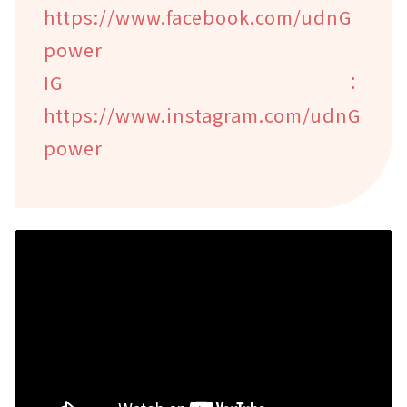
https://www.facebook.com/udnG
power
IG：
https://www.instagram.com/udnG
power