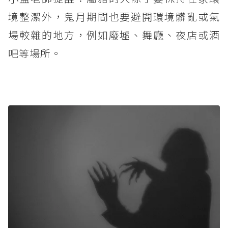
境整潔外，鬼月期間也要避開環境髒亂或氣
場較雜的地方，例如廢墟、舞廳、夜店或酒
吧等場所。