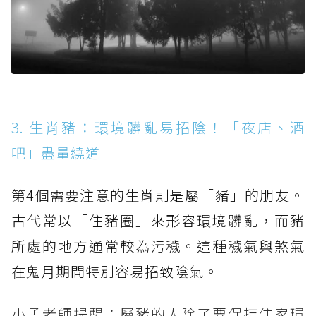
3. 生肖豬：環境髒亂易招陰！「夜店、酒
吧」盡量繞道
第4個需要注意的生肖則是屬「豬」的朋友。
古代常以「住豬圈」來形容環境髒亂，而豬
所處的地方通常較為污穢。這種穢氣與煞氣
在鬼月期間特別容易招致陰氣。
小孟老師提醒：屬豬的人除了要保持住家環