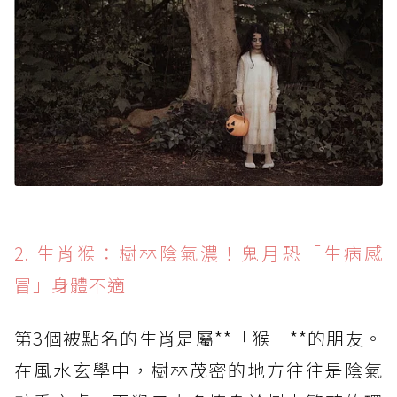
2. 生肖猴：樹林陰氣濃！鬼月恐「生病感
冒」身體不適
第3個被點名的生肖是屬**「猴」**的朋友。
在風水玄學中，樹林茂密的地方往往是陰氣