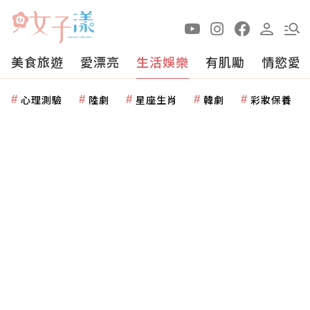
美食旅遊
愛漂亮
生活娛樂
有肌勵
情慾愛
心理測驗
陸劇
星座生肖
韓劇
彩妝保養