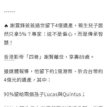
------
🔥 謝霆鋒爸爸過世留下4億遺產，親生兒子居
然只拿5%？專家：這不是偏心，而是傳承智
慧！
香港
影帝「四哥」謝賢離世，享壽89歲。
據媒體報導，他留下約1億港幣、折合台幣約
4億元的遺產，其中：
90%留給兩個孫子Lucas與Quintus；