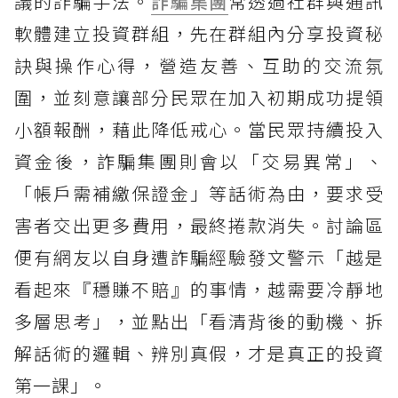
議的詐騙手法。
詐騙集團
常透過社群與通訊
軟體建立投資群組，先在群組內分享投資秘
訣與操作心得，營造友善、互助的交流氛
圍，並刻意讓部分民眾在加入初期成功提領
小額報酬，藉此降低戒心。當民眾持續投入
資金後，詐騙集團則會以「交易異常」、
「帳戶需補繳保證金」等話術為由，要求受
害者交出更多費用，最終捲款消失。討論區
便有網友以自身遭詐騙經驗發文警示「越是
看起來『穩賺不賠』的事情，越需要冷靜地
多層思考」，並點出「看清背後的動機、拆
解話術的邏輯、辨別真假，才是真正的投資
第一課」。