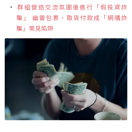
群組營造交流氛圍後進行「假投資詐
騙」 幽靈包裹、取貨付款成「網購詐
騙」常見陷阱