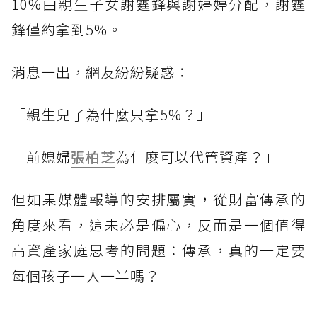
10%由親生子女謝霆鋒與謝婷婷分配，謝霆
鋒僅約拿到5%。
消息一出，網友紛紛疑惑：
「親生兒子為什麼只拿5%？」
「前媳婦
張柏芝
為什麼可以代管資產？」
但如果媒體報導的安排屬實，從財富傳承的
角度來看，這未必是偏心，反而是一個值得
高資產家庭思考的問題：傳承，真的一定要
每個孩子一人一半嗎？