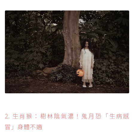
2. 生肖猴：樹林陰氣濃！鬼月恐「生病感
冒」身體不適