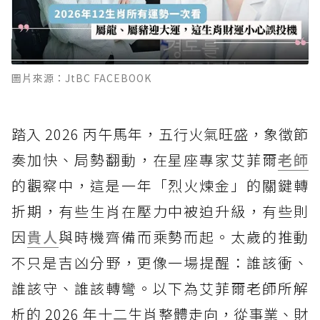
圖片來源：JtBC FACEBOOK
踏入 2026 丙午馬年，五行火氣旺盛，象徵節
奏加快、局勢翻動，在星座專家艾菲爾
老師
的觀察中，這是一年「烈火煉金」的關鍵轉
折期，有些生肖在壓力中被迫升級，有些則
因
貴人
與時機齊備而乘勢而起。太歲的推動
不只是吉凶分野，更像一場提醒：誰該衝、
誰該守、誰該轉彎。以下為艾菲爾老師所解
析的 2026 年十二生肖整體走向，從事業、財