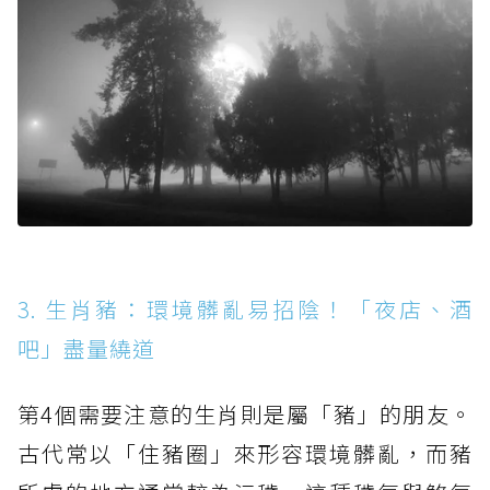
3. 生肖豬：環境髒亂易招陰！「夜店、酒
吧」盡量繞道
第4個需要注意的生肖則是屬「豬」的朋友。
古代常以「住豬圈」來形容環境髒亂，而豬