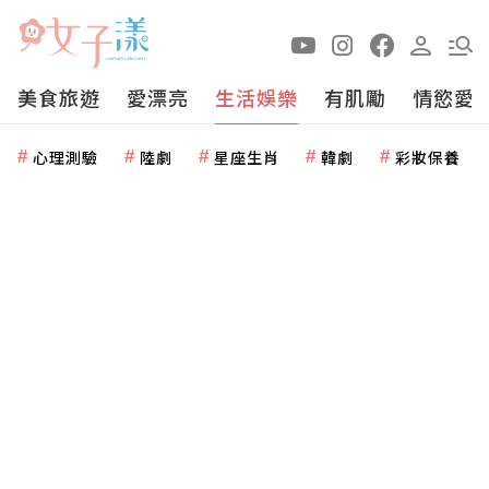
美食旅遊
愛漂亮
生活娛樂
有肌勵
情慾愛
心理測驗
陸劇
星座生肖
韓劇
彩妝保養