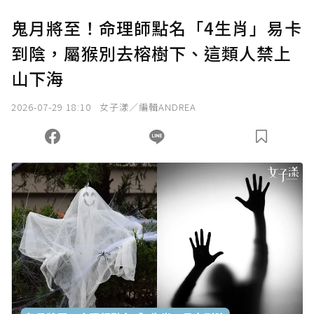
鬼月將至！命理師點名「4生肖」易卡
到陰，屬猴別去榕樹下、這類人禁上
山下海
2026-07-29 18:10
女子漾／編輯ANDREA