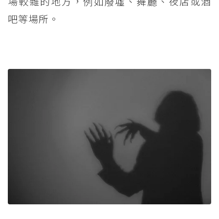
場較雜的地方，例如廢墟、舞廳、夜店或酒
吧等場所。