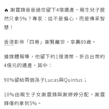
🔥 謝霆鋒爸爸過世留下4億遺產，親生兒子居
然只拿5%？專家：這不是偏心，而是傳承智
慧！
香港
影帝「四哥」謝賢離世，享壽89歲。
據媒體報導，他留下約1億港幣、折合台幣約
4億元的遺產，其中：
90%留給兩個孫子Lucas與Quintus；
10%由親生子女謝霆鋒與謝婷婷分配，謝霆
鋒僅約拿到5%。