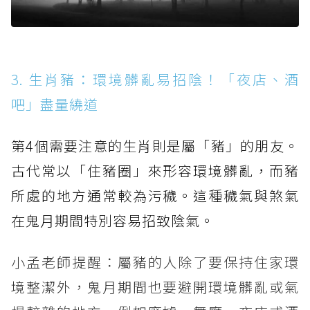
3. 生肖豬：環境髒亂易招陰！「夜店、酒
吧」盡量繞道
第4個需要注意的生肖則是屬「豬」的朋友。
古代常以「住豬圈」來形容環境髒亂，而豬
所處的地方通常較為污穢。這種穢氣與煞氣
在鬼月期間特別容易招致陰氣。
小孟老師提醒：屬豬的人除了要保持住家環
境整潔外，鬼月期間也要避開環境髒亂或氣