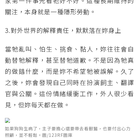
家第一件事先看牠好不好。這種長期維持的
關注，本身就是一種隱形勞動。
3.對外世界的解釋責任，默默落在妳身上
當牠亂叫、怕生、挑食、黏人，妳往往會自
動替牠解釋，甚至替牠道歉。不是因為牠真
的做錯什麼，而是妳不希望牠被誤解。久了
之後，妳會發現自己同時在扮演飼主、翻譯
官與公關。這份情緒緩衝工作，外人很少看
見，但妳每天都在做。
如果狗狗生病了，主子要擔心還要帶去看獸醫，也要付出心力
照顧，並不輕鬆。圖/123RF圖庫