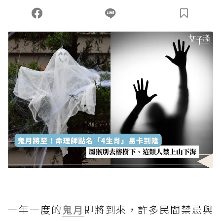
您當前剩餘 U 利點數：
0
點；前往
購買點數
一年一度的
鬼月
即將到來，許多民間禁忌與