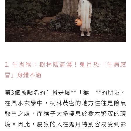
2. 生肖猴：樹林陰氣濃！鬼月恐「生病感
冒」身體不適
第3個被點名的生肖是屬**「猴」**的朋友。
在風水玄學中，樹林茂密的地方往往是陰氣
較重之處，而猴子大多棲息於樹木繁茂的環
境。因此，屬猴的人在鬼月特別容易受到影