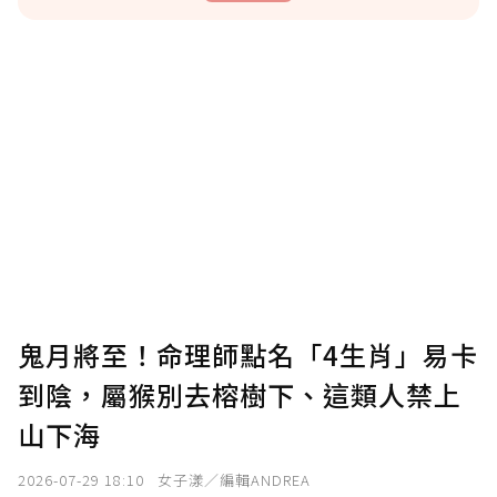
贊助說明
為了鼓勵作者持續創作更好的內容，會員可以
使用「贊助」功能實質回饋給喜愛的作者。可
將您認為適合的點數贈送給作者，一旦使用贊
助點數即不得撤銷，單筆贊助最低點數為30
點，最高點數沒有上限。
U 利點數 1 點 = NTD 1 元。
鬼月將至！命理師點名「4生肖」易卡
到陰，屬猴別去榕樹下、這類人禁上
確認送出
山下海
我已詳閱贊助說明，且同意站方的使用條款。
2026-07-29 18:10
女子漾／編輯ANDREA