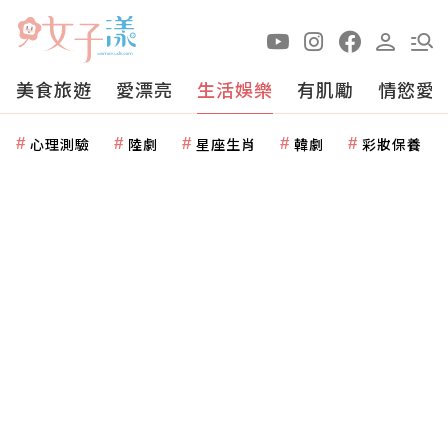
美食旅遊
愛漂亮
生活娛樂
有肌勵
情慾愛
心理測驗
陸劇
星座生肖
韓劇
彩妝保養