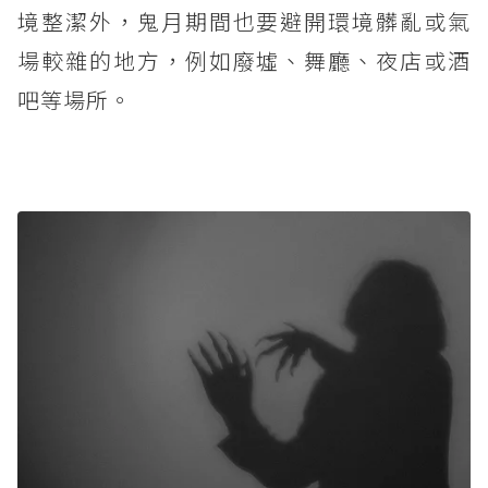
境整潔外，鬼月期間也要避開環境髒亂或氣
場較雜的地方，例如廢墟、舞廳、夜店或酒
吧等場所。