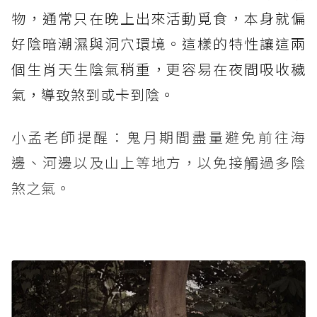
物，通常只在晚上出來活動覓食，本身就偏
好陰暗潮濕與洞穴環境。這樣的特性讓這兩
個生肖天生陰氣稍重，更容易在夜間吸收穢
氣，導致煞到或卡到陰。
小孟老師提醒：鬼月期間盡量避免前往海
邊、河邊以及山上等地方，以免接觸過多陰
煞之氣。