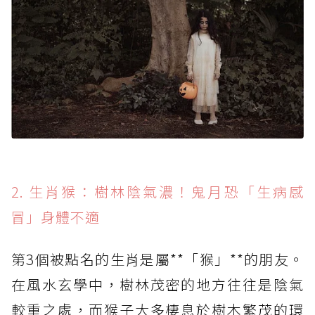
2. 生肖猴：樹林陰氣濃！鬼月恐「生病感
冒」身體不適
第3個被點名的生肖是屬**「猴」**的朋友。
在風水玄學中，樹林茂密的地方往往是陰氣
較重之處，而猴子大多棲息於樹木繁茂的環