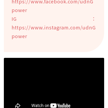
https://www.facebook.com/udnG
power
IG：
https://www.instagram.com/udnG
power