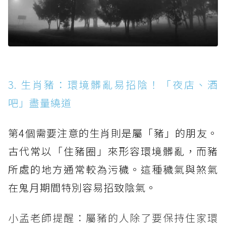
3. 生肖豬：環境髒亂易招陰！「夜店、酒
吧」盡量繞道
第4個需要注意的生肖則是屬「豬」的朋友。
古代常以「住豬圈」來形容環境髒亂，而豬
所處的地方通常較為污穢。這種穢氣與煞氣
在鬼月期間特別容易招致陰氣。
小孟老師提醒：屬豬的人除了要保持住家環