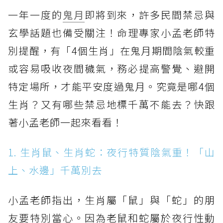
一年一度的
鬼月
即將到來，許多民間禁忌與
玄學話題也備受關注！命理專家小孟老師特
別提醒，有「4個生肖」在鬼月期間陰氣較重
或容易吸收夜間穢氣，務必提高警覺、避開
特定場所，才能平安度過鬼月。究竟是哪4個
生肖？又有哪些禁忌地標千萬不能去？快跟
著小孟老師一起來看看！
1. 生肖鼠、生肖蛇：夜行特質陰氣重！「山
上、水邊」千萬別去
小孟老師指出，生肖屬「鼠」與「蛇」的朋
友要特別當心。因為老鼠和蛇屬於夜行性動