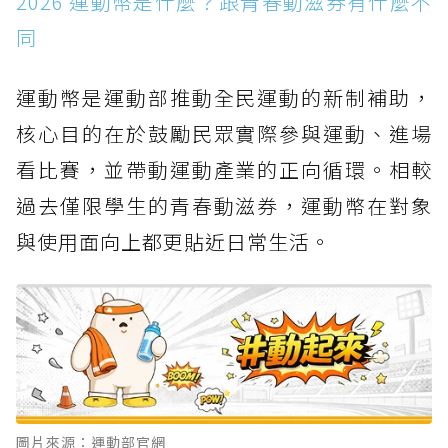
2026 運動幣是什麼？跟青春動滋券有什麼不
2026 運動幣申請資格
同
2026 運動幣登記時間與分流規則
運動幣是運動部推動全民運動的新制補助，
2026 運動幣領取方式、登記流程
核心目的在於鼓勵民眾實際參與運動、進場
2026 運動幣使用時間
看比賽，並帶動運動產業的正向循環。相較
2026 運動幣使用範圍、折抵規則
過去僅限學生的青春動滋券，運動幣在對象
2026 運動幣如何使用？
與使用面向上都更貼近日常生活。
未滿 16 歲族群的替代補助方式
2026 運動幣退費與注意事項
圖片來源：運動部官網