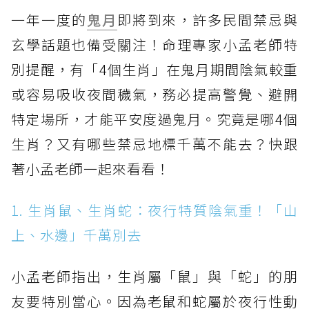
一年一度的
鬼月
即將到來，許多民間禁忌與
玄學話題也備受關注！命理專家小孟老師特
別提醒，有「4個生肖」在鬼月期間陰氣較重
或容易吸收夜間穢氣，務必提高警覺、避開
特定場所，才能平安度過鬼月。究竟是哪4個
生肖？又有哪些禁忌地標千萬不能去？快跟
著小孟老師一起來看看！
1. 生肖鼠、生肖蛇：夜行特質陰氣重！「山
上、水邊」千萬別去
小孟老師指出，生肖屬「鼠」與「蛇」的朋
友要特別當心。因為老鼠和蛇屬於夜行性動