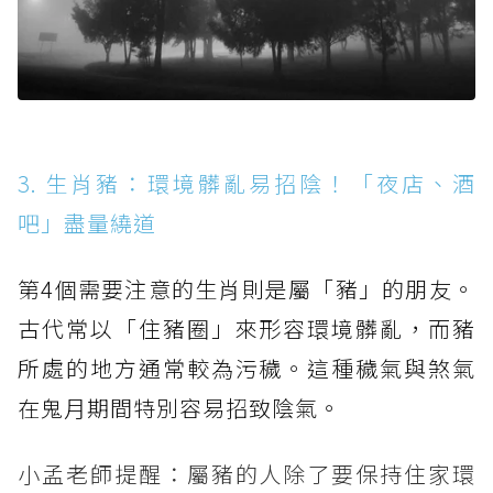
3. 生肖豬：環境髒亂易招陰！「夜店、酒
吧」盡量繞道
第4個需要注意的生肖則是屬「豬」的朋友。
古代常以「住豬圈」來形容環境髒亂，而豬
所處的地方通常較為污穢。這種穢氣與煞氣
在鬼月期間特別容易招致陰氣。
小孟老師提醒：屬豬的人除了要保持住家環