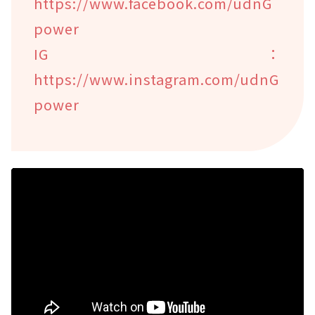
https://www.facebook.com/udnG
power
IG：
https://www.instagram.com/udnG
power