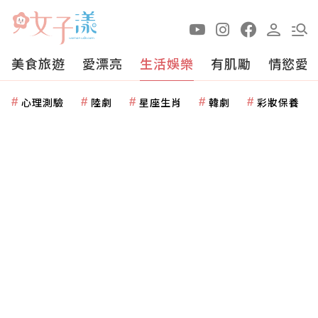
美食旅遊
愛漂亮
生活娛樂
有肌勵
情慾愛
心理測驗
陸劇
星座生肖
韓劇
彩妝保養