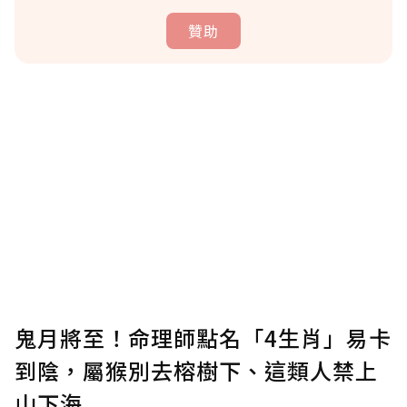
贊助
贊助說明
為了鼓勵作者持續創作更好的內容，會員可以
使用「贊助」功能實質回饋給喜愛的作者。可
將您認為適合的點數贈送給作者，一旦使用贊
助點數即不得撤銷，單筆贊助最低點數為30
點，最高點數沒有上限。
U 利點數 1 點 = NTD 1 元。
鬼月將至！命理師點名「4生肖」易卡
到陰，屬猴別去榕樹下、這類人禁上
確認送出
山下海