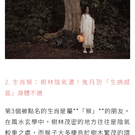
2. 生肖猴：樹林陰氣濃！鬼月恐「生病感
冒」身體不適
第3個被點名的生肖是屬**「猴」**的朋友。
在風水玄學中，樹林茂密的地方往往是陰氣
較重之處，而猴子大多棲息於樹木繁茂的環