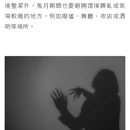
境整潔外，鬼月期間也要避開環境髒亂或氣
場較雜的地方，例如廢墟、舞廳、夜店或酒
吧等場所。