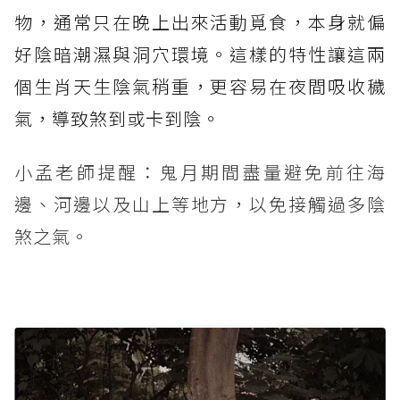
物，通常只在晚上出來活動覓食，本身就偏
好陰暗潮濕與洞穴環境。這樣的特性讓這兩
個生肖天生陰氣稍重，更容易在夜間吸收穢
氣，導致煞到或卡到陰。
小孟老師提醒：鬼月期間盡量避免前往海
邊、河邊以及山上等地方，以免接觸過多陰
煞之氣。