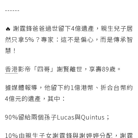
------
🔥 謝霆鋒爸爸過世留下4億遺產，親生兒子居
然只拿5%？專家：這不是偏心，而是傳承智
慧！
香港
影帝「四哥」謝賢離世，享壽89歲。
據媒體報導，他留下約1億港幣、折合台幣約
4億元的遺產，其中：
90%留給兩個孫子Lucas與Quintus；
10%由親生子女謝霆鋒與謝婷婷分配，謝霆