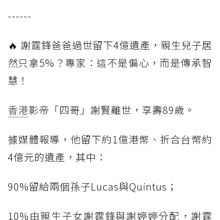
------
🔥 謝霆鋒爸爸過世留下4億遺產，親生兒子居
然只拿5%？專家：這不是偏心，而是傳承智
慧！
香港
影帝「四哥」謝賢離世，享壽89歲。
據媒體報導，他留下約1億港幣、折合台幣約
4億元的遺產，其中：
90%留給兩個孫子Lucas與Quintus；
10%由親生子女謝霆鋒與謝婷婷分配，謝霆