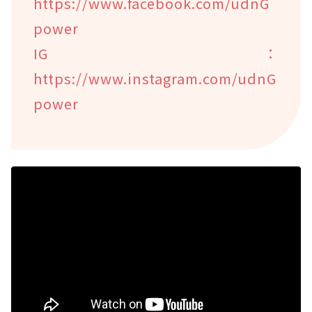
https://www.facebook.com/udnG
power
IG：
https://www.instagram.com/udnG
power