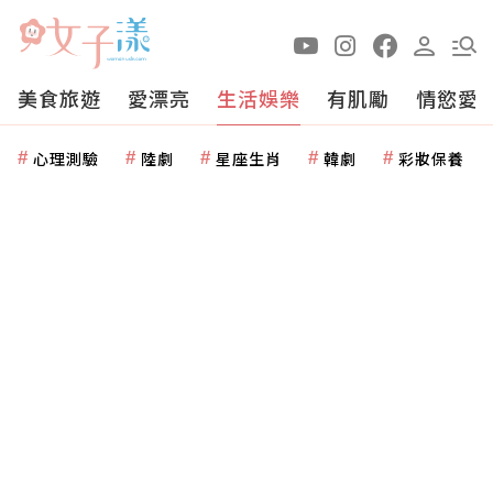
美食旅遊
愛漂亮
生活娛樂
有肌勵
情慾愛
心理測驗
陸劇
星座生肖
韓劇
彩妝保養