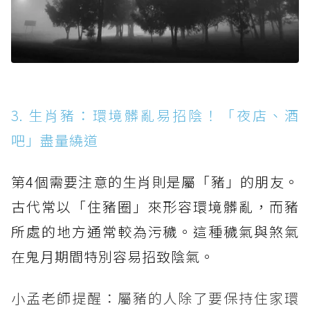
3. 生肖豬：環境髒亂易招陰！「夜店、酒
吧」盡量繞道
第4個需要注意的生肖則是屬「豬」的朋友。
古代常以「住豬圈」來形容環境髒亂，而豬
所處的地方通常較為污穢。這種穢氣與煞氣
在鬼月期間特別容易招致陰氣。
小孟老師提醒：屬豬的人除了要保持住家環