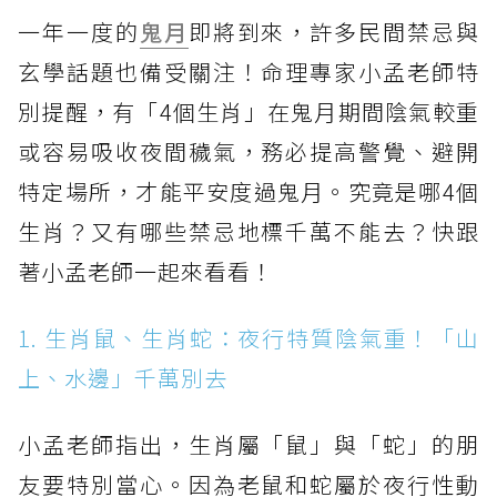
一年一度的
鬼月
即將到來，許多民間禁忌與
玄學話題也備受關注！命理專家小孟老師特
別提醒，有「4個生肖」在鬼月期間陰氣較重
或容易吸收夜間穢氣，務必提高警覺、避開
特定場所，才能平安度過鬼月。究竟是哪4個
生肖？又有哪些禁忌地標千萬不能去？快跟
著小孟老師一起來看看！
1. 生肖鼠、生肖蛇：夜行特質陰氣重！「山
上、水邊」千萬別去
小孟老師指出，生肖屬「鼠」與「蛇」的朋
友要特別當心。因為老鼠和蛇屬於夜行性動