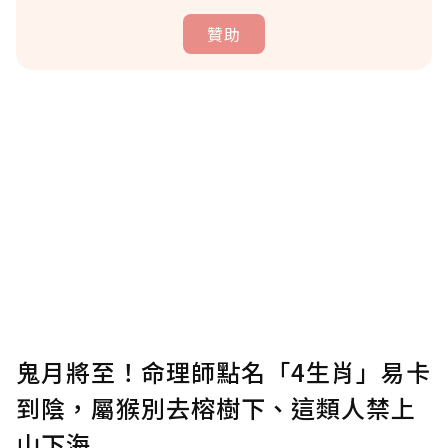
贊助
贊助說明
為了鼓勵作者持續創作更好的內容，會員可以
使用「贊助」功能實質回饋給喜愛的作者。可
將您認為適合的點數贈送給作者，一旦使用贊
助點數即不得撤銷，單筆贊助最低點數為30
點，最高點數沒有上限。
U 利點數 1 點 = NTD 1 元。
鬼月將至！命理師點名「4生肖」易卡
到陰，屬猴別去榕樹下、這類人禁上
確認送出
山下海