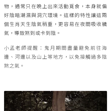
物，通常只在晚上出來活動覓食，本身就偏
好陰暗潮濕與洞穴環境。這樣的特性讓這兩
個生肖天生陰氣稍重，更容易在夜間吸收穢
氣，導致煞到或卡到陰。
小孟老師提醒：鬼月期間盡量避免前往海
邊、河邊以及山上等地方，以免接觸過多陰
煞之氣。