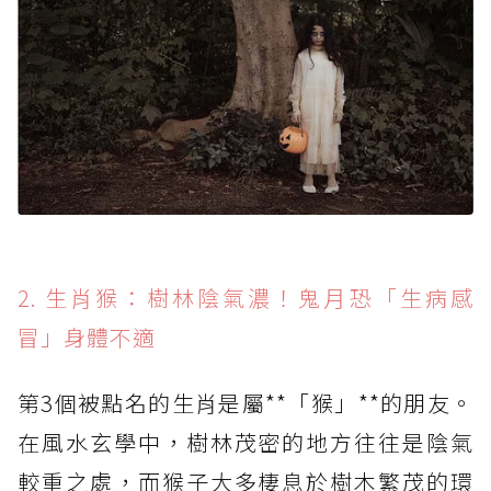
2. 生肖猴：樹林陰氣濃！鬼月恐「生病感
冒」身體不適
第3個被點名的生肖是屬**「猴」**的朋友。
在風水玄學中，樹林茂密的地方往往是陰氣
較重之處，而猴子大多棲息於樹木繁茂的環