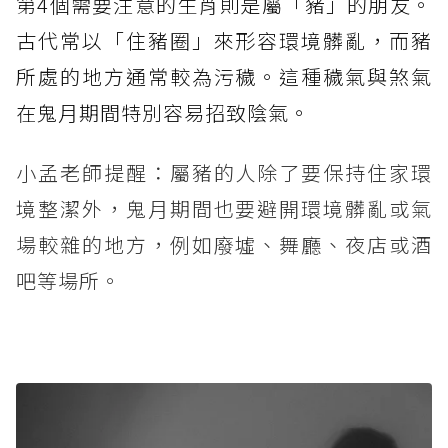
第4個需要注意的生肖則是屬「豬」的朋友。
古代常以「住豬圈」來形容環境髒亂，而豬
所處的地方通常較為污穢。這種穢氣與煞氣
在鬼月期間特別容易招致陰氣。
小孟老師提醒：屬豬的人除了要保持住家環
境整潔外，鬼月期間也要避開環境髒亂或氣
場較雜的地方，例如廢墟、舞廳、夜店或酒
吧等場所。