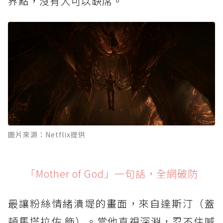
界點，沒有人可以缺席。
圖片來源：Netflix提供
「Mother of God」一句話，全網破防
最讓粉絲情緒潰堤的畫面，來自達斯汀（蓋
頓馬塔拉佐 飾）。當他直視深淵，忍不住喊