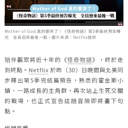
Mother of God 真的要哭了！《怪奇物語》第5季最終預告曝
光 全員迎來最後一戰。圖片來源：Netflix提供
陪伴觀眾將近十年的《
怪奇物語
》，終於走
到終點。
Netflix
於昨（30）日晚間與北美同
步釋出第5季完結篇預告，熟悉的霍金斯小
鎮、一路成長的主角群，再次站上生死交關
的戰場，也正式宣告這趟冒險即將畫下句
點。