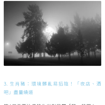
3. 生肖豬：環境髒亂易招陰！「夜店、酒
吧」盡量繞道