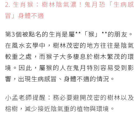
2. 生肖猴：樹林陰氣濃！鬼月恐「生病感
冒」身體不適
第3個被點名的生肖是屬**「猴」**的朋友。
在風水玄學中，樹林茂密的地方往往是陰氣
較重之處，而猴子大多棲息於樹木繁茂的環
境。因此，屬猴的人在鬼月特別容易受到影
響，出現生病感冒、身體不適的情況。
小孟老師提醒：務必要避開茂密的樹林以及
榕樹，減少接近陰氣重的植物與環境。