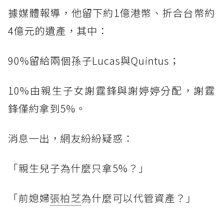
據媒體報導，他留下約1億港幣、折合台幣約
4億元的遺產，其中：
90%留給兩個孫子Lucas與Quintus；
10%由親生子女謝霆鋒與謝婷婷分配，謝霆
鋒僅約拿到5%。
消息一出，網友紛紛疑惑：
「親生兒子為什麼只拿5%？」
「前媳婦
張柏芝
為什麼可以代管資產？」