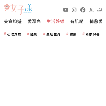
美食旅遊
愛漂亮
生活娛樂
有肌勵
情慾愛
心理測驗
陸劇
星座生肖
韓劇
彩妝保養