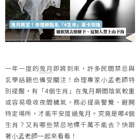
一年一度的
鬼月
即將到來，許多民間禁忌與
玄學話題也備受關注！命理專家小孟老師特
別提醒，有「4個生肖」在鬼月期間陰氣較重
或容易吸收夜間穢氣，務必提高警覺、避開
特定場所，才能平安度過鬼月。究竟是哪4個
生肖？又有哪些禁忌地標千萬不能去？快跟
著小孟老師一起來看看！