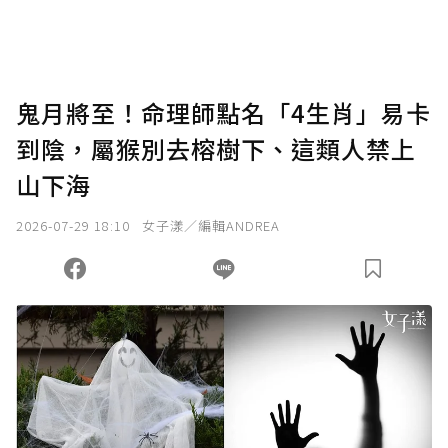
鬼月將至！命理師點名「4生肖」易卡
到陰，屬猴別去榕樹下、這類人禁上
山下海
2026-07-29 18:10
女子漾／編輯ANDREA