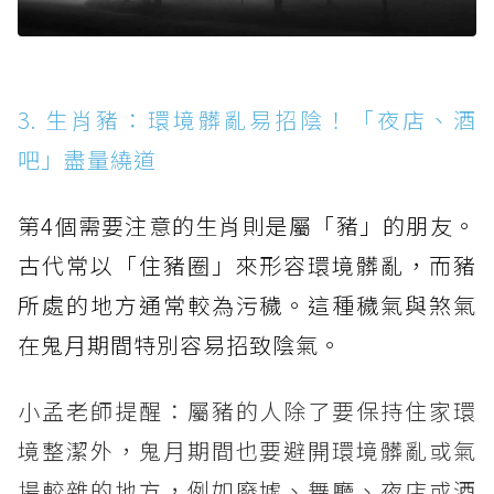
3. 生肖豬：環境髒亂易招陰！「夜店、酒
吧」盡量繞道
第4個需要注意的生肖則是屬「豬」的朋友。
古代常以「住豬圈」來形容環境髒亂，而豬
所處的地方通常較為污穢。這種穢氣與煞氣
在鬼月期間特別容易招致陰氣。
小孟老師提醒：屬豬的人除了要保持住家環
境整潔外，鬼月期間也要避開環境髒亂或氣
場較雜的地方，例如廢墟、舞廳、夜店或酒