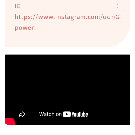
IG：
https://www.instagram.com/udnG
power