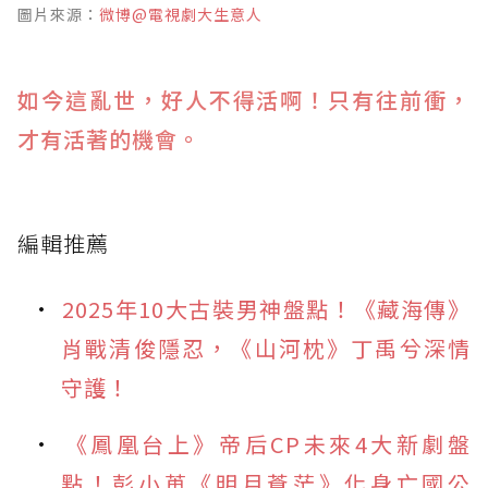
圖片來源：
微博@電視劇大生意人
如今這亂世，好人不得活啊！只有往前衝，
才有活著的機會。
編輯推薦
2025年10大古裝男神盤點！《藏海傳》
肖戰清俊隱忍，《山河枕》丁禹兮深情
守護！
《鳳凰台上》帝后CP未來4大新劇盤
點！彭小苒《明月蒼茫》化身亡國公