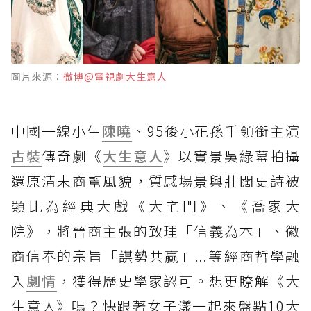
圖片來源：
微博@電視劇大生意人
中國一線小生
陳曉
、95後小花孫千領銜主演
古裝
傳奇劇《
大生意人
》以實景吳綠幕拍攝
還原清末商幫風貌，質感場景與壯闊史詩被
類比為經典大戲《大宅門》、《喬家大
院》，將晉商主張的致理「信義為本」、徽
商信奉的宗旨「謀勢共贏」...等經商哲學融
入
劇情
，獲得歷史學家認可。想更瞭解《大
生意人》嗎？快跟著女子漾一起來盤點10大