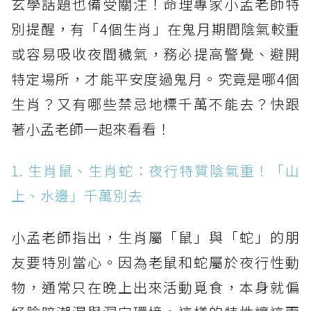
玄學話題也備受關注！命理專家小孟老師特
別提醒，有「4個生肖」在鬼月期間陰氣較重
或容易吸收夜間穢氣，務必提高警覺、避開
特定場所，才能平安度過鬼月。究竟是哪4個
生肖？又有哪些禁忌地標千萬不能去？快跟
著小孟老師一起來看看！
1. 生肖鼠、生肖蛇：夜行特質陰氣重！「山
上、水邊」千萬別去
小孟老師指出，生肖屬「鼠」與「蛇」的朋
友要特別當心。因為老鼠和蛇屬於夜行性動
物，通常只在晚上出來活動覓食，本身就偏