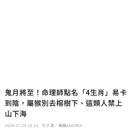
鬼月將至！命理師點名「4生肖」易卡
到陰，屬猴別去榕樹下、這類人禁上
山下海
2026-07-29 18:10
女子漾／編輯ANDREA