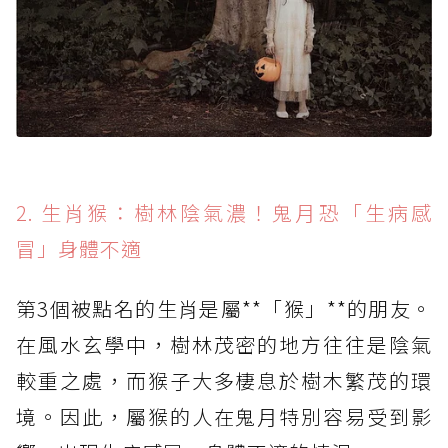
2. 生肖猴：樹林陰氣濃！鬼月恐「生病感
冒」身體不適
第3個被點名的生肖是屬**「猴」**的朋友。
在風水玄學中，樹林茂密的地方往往是陰氣
較重之處，而猴子大多棲息於樹木繁茂的環
境。因此，屬猴的人在鬼月特別容易受到影