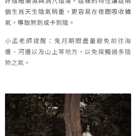
好陰暗潮濕與洞穴環境。這樣的特性讓這兩
個生肖天生陰氣稍重，更容易在夜間吸收穢
氣，導致煞到或卡到陰。
小孟老師提醒：鬼月期間盡量避免前往海
邊、河邊以及山上等地方，以免接觸過多陰
煞之氣。