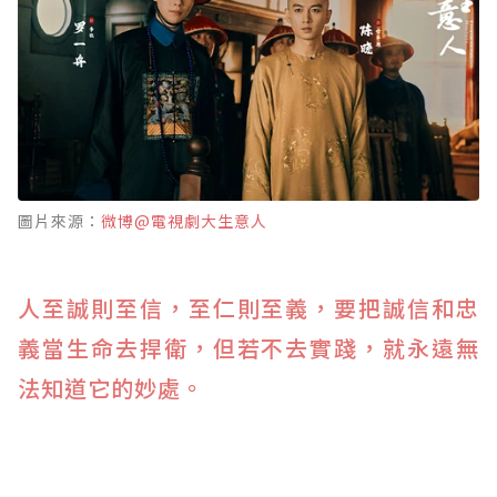
圖片來源：
微博@電視劇大生意人
人至誠則至信，至仁則至義，要把誠信和忠
義當生命去捍衛，但若不去實踐，就永遠無
法知道它的妙處。