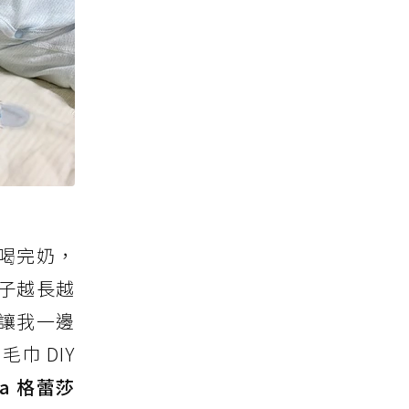
喝完奶，
子越長越
讓我一邊
巾 DIY
Sa 格蕾莎