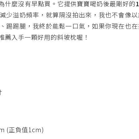
為什麼沒有早點買。它提供寶寶喝奶後最剛好的
減少溢奶頻率，就算隔沒拍出來，我也不會像以
、踢踢腿，我終於能鬆一口氣，如果你現在也在
推薦入手一顆好用的斜坡枕喔！
寸
cm (正負值1cm)