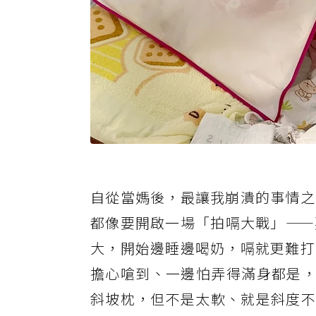
自從當媽後，最讓我崩潰的事情之
都像要開啟一場「拍嗝大戰」——
大，開始邊睡邊喝奶，嗝就更難打
擔心嗆到、一邊怕弄得滿身都是，
斜坡枕，但不是太軟、就是斜度