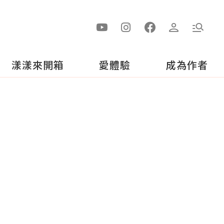
漾漾來開箱
愛體驗
成為作者