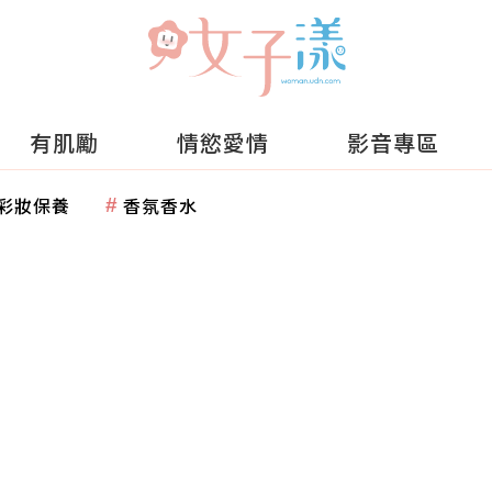
有肌勵
情慾愛情
影音專區
彩妝保養
香氛香水