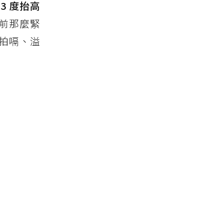
13 度抬高
前那麼緊
拍嗝、溢