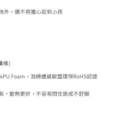
洗外，還不用擔心刮到小孩
纖維)
%PU Foam，泡綿通過歐盟環保RoHS認證
氣，散熱更好，不容易悶住造成不舒服