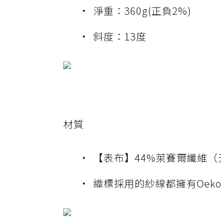
淨重：360g(正負2%)
斜度：13度
材質
【表布】44%萊賽爾纖維（天
織標採用的紗線都擁有Oeko-T