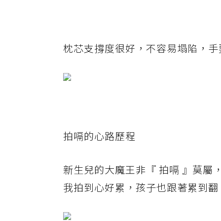
枕芯支撐度很好，不容易塌陷，手
拍嗝的心路歷程
新生兒的大魔王非『 拍嗝 』莫
我拍到心好累，孩子也跟著累到翻