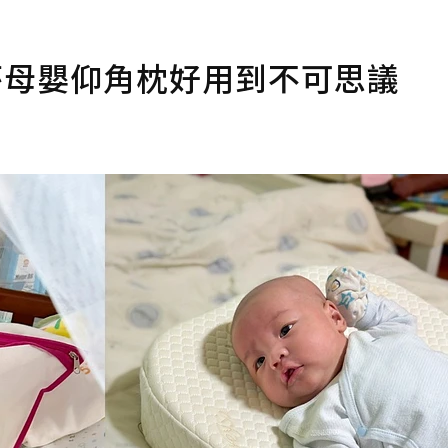
蕾莎母嬰仰角枕好用到不可思議