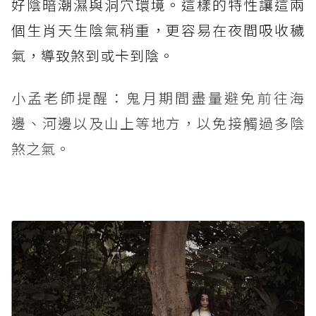
好陰暗潮濕與洞穴環境。這樣的特性讓這兩
個生肖天生陰氣稍重，更容易在夜間吸收穢
氣，導致煞到或卡到陰。
小孟老師提醒：鬼月期間盡量避免前往海
邊、河邊以及山上等地方，以免接觸過多陰
煞之氣。