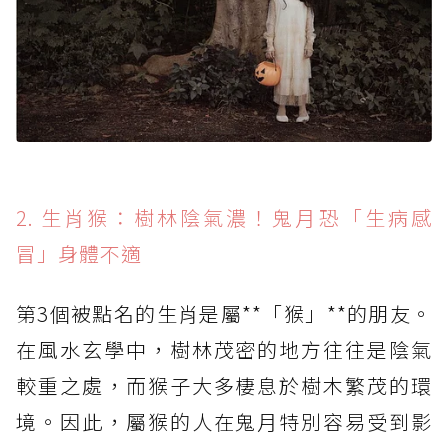
2. 生肖猴：樹林陰氣濃！鬼月恐「生病感
冒」身體不適
第3個被點名的生肖是屬**「猴」**的朋友。
在風水玄學中，樹林茂密的地方往往是陰氣
較重之處，而猴子大多棲息於樹木繁茂的環
境。因此，屬猴的人在鬼月特別容易受到影