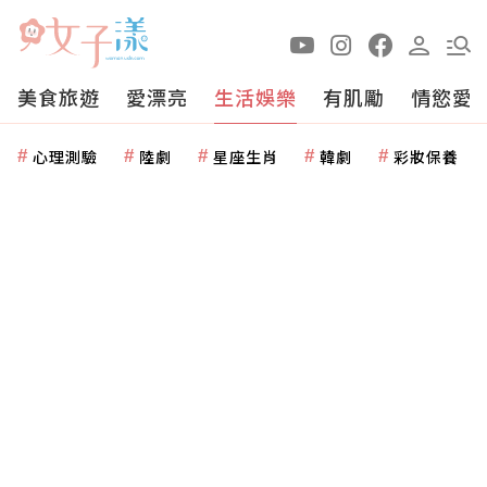
美食旅遊
愛漂亮
生活娛樂
有肌勵
情慾愛
心理測驗
陸劇
星座生肖
韓劇
彩妝保養