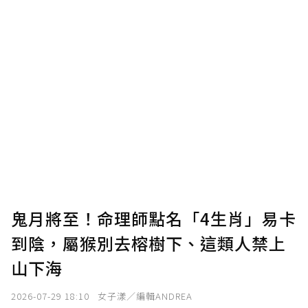
鬼月將至！命理師點名「4生肖」易卡
到陰，屬猴別去榕樹下、這類人禁上
山下海
2026-07-29 18:10
女子漾／編輯ANDREA