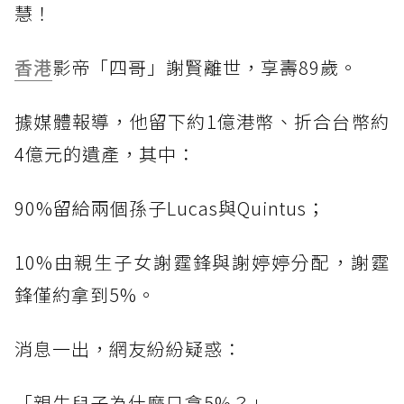
慧！
香港
影帝「四哥」謝賢離世，享壽89歲。
據媒體報導，他留下約1億港幣、折合台幣約
4億元的遺產，其中：
90%留給兩個孫子Lucas與Quintus；
10%由親生子女謝霆鋒與謝婷婷分配，謝霆
鋒僅約拿到5%。
消息一出，網友紛紛疑惑：
「親生兒子為什麼只拿5%？」