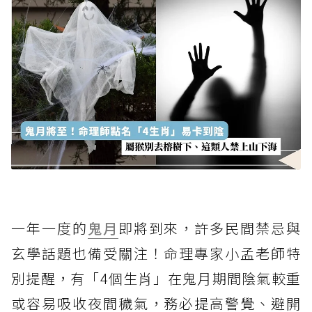
一年一度的
鬼月
即將到來，許多民間禁忌與
玄學話題也備受關注！命理專家小孟老師特
別提醒，有「4個生肖」在鬼月期間陰氣較重
或容易吸收夜間穢氣，務必提高警覺、避開