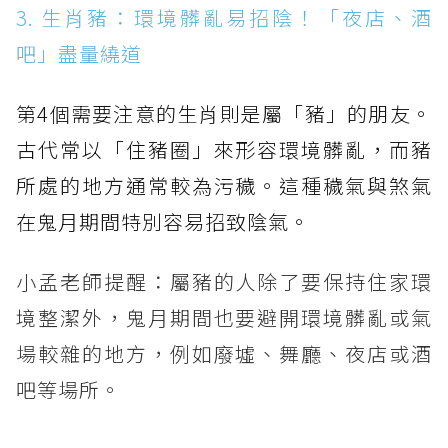
3. 生肖豬：環境髒亂易招陰！「夜店、酒
吧」盡量繞道
第4個需要注意的生肖則是屬「豬」的朋友。
古代常以「住豬圈」來形容環境髒亂，而豬
所處的地方通常較為污穢。這種穢氣與煞氣
在鬼月期間特別容易招致陰氣。
小孟老師提醒：屬豬的人除了要保持住家環
境整潔外，鬼月期間也要避開環境髒亂或氣
場較雜的地方，例如廢墟、舞廳、夜店或酒
吧等場所。