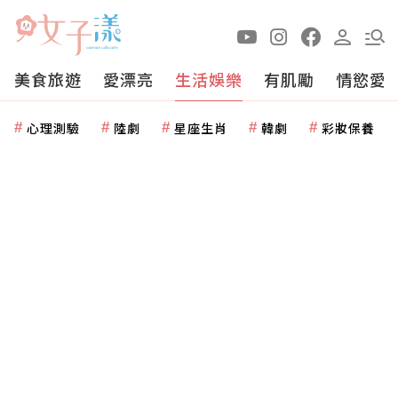
美食旅遊
愛漂亮
生活娛樂
有肌勵
情慾愛
心理測驗
陸劇
星座生肖
韓劇
彩妝保養