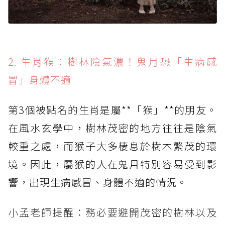
2. 生肖猴：樹林陰氣濃！鬼月恐「生病感
冒」身體不適
第3個被點名的生肖是屬**「猴」**的朋友。
在風水玄學中，樹林茂密的地方往往是陰氣
較重之處，而猴子大多棲息於樹木繁茂的環
境。因此，屬猴的人在鬼月特別容易受到影
響，出現生病感冒、身體不適的情況。
小孟老師提醒：務必要避開茂密的樹林以及