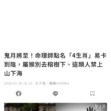
鬼月將至！命理師點名「4生肖」易卡
到陰，屬猴別去榕樹下、這類人禁上
山下海
2026-07-29 18:10
女子漾／編輯ANDREA