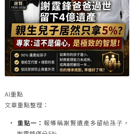
AI重點
文章重點整理：
重點一：
報導稱謝賢遺產多留給孫子，
謝霆鋒僅分5%