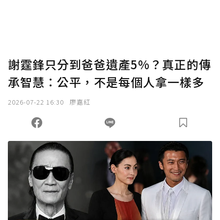
謝霆鋒只分到爸爸遺產5%？真正的傳
承智慧：公平，不是每個人拿一樣多
2026-07-22 16:30
廖嘉紅