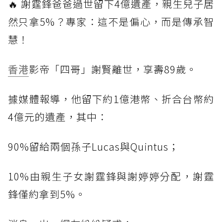
🔥 謝霆鋒爸爸過世留下4億遺產，親生兒子居
然只拿5%？專家：這不是偏心，而是傳承智
慧！
香港
影帝「四哥」謝賢離世，享壽89歲。
據媒體報導，他留下約1億港幣、折合台幣約
4億元的遺產，其中：
90%留給兩個孫子Lucas與Quintus；
10%由親生子女謝霆鋒與謝婷婷分配，謝霆
鋒僅約拿到5%。