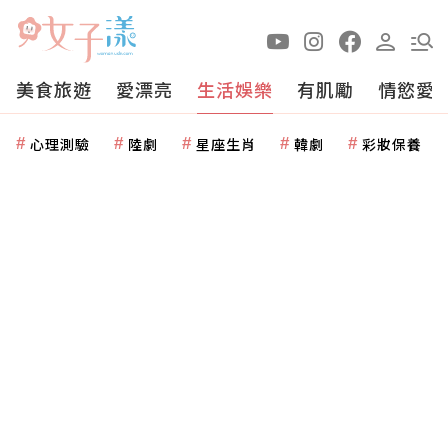
美食旅遊
愛漂亮
生活娛樂
有肌勵
情慾愛
心理測驗
陸劇
星座生肖
韓劇
彩妝保養