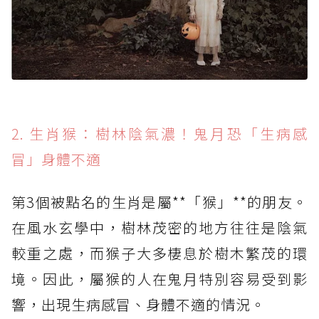
2. 生肖猴：樹林陰氣濃！鬼月恐「生病感
冒」身體不適
第3個被點名的生肖是屬**「猴」**的朋友。
在風水玄學中，樹林茂密的地方往往是陰氣
較重之處，而猴子大多棲息於樹木繁茂的環
境。因此，屬猴的人在鬼月特別容易受到影
響，出現生病感冒、身體不適的情況。