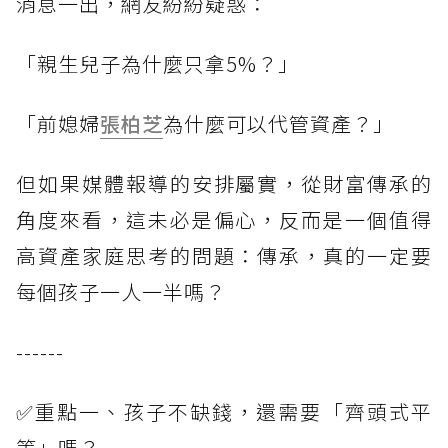
消息一出，網友紛紛疑惑：
「親生兒子為什麼只拿5%？」
「前媳婦
張柏芝
為什麼可以代管資產？」
但如果媒體報導的安排屬實，從財富傳承的
角度來看，這未必是偏心，反而是一個值得
高資產家庭思考的問題：傳承，真的一定要
每個孩子一人一半嗎？
------
✅重點一、孩子不缺錢，還需要「齊頭式平
等」嗎？