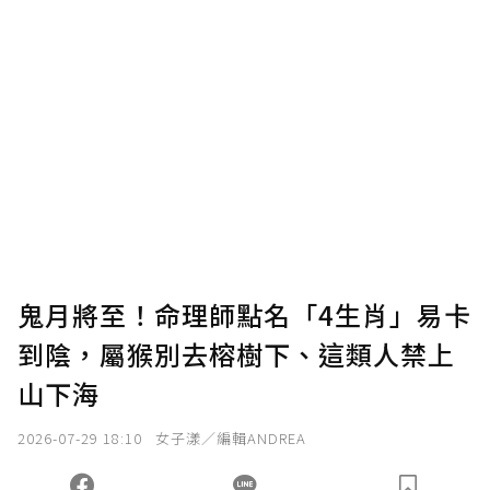
贊助說明
為了鼓勵作者持續創作更好的內容，會員可以
使用「贊助」功能實質回饋給喜愛的作者。可
將您認為適合的點數贈送給作者，一旦使用贊
助點數即不得撤銷，單筆贊助最低點數為30
點，最高點數沒有上限。
U 利點數 1 點 = NTD 1 元。
鬼月將至！命理師點名「4生肖」易卡
到陰，屬猴別去榕樹下、這類人禁上
確認送出
山下海
我已詳閱贊助說明，且同意站方的使用條款。
2026-07-29 18:10
女子漾／編輯ANDREA
您當前剩餘 U 利點數：
0
點；前往
購買點數