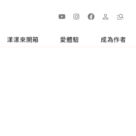
漾漾來開箱
愛體驗
成為作者