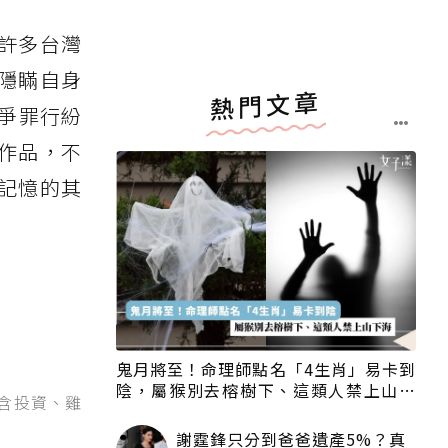
許多台灣
隱瞞自身
熱門文章
爭罪行紛
作品，不
記憶的其
鬼月將至！命理師點名「4生肖」易卡到
陰，屬猴別去榕樹下、這類人禁上山下
不含投資、雞
海
謝霆鋒只分到爸爸遺產5%？真