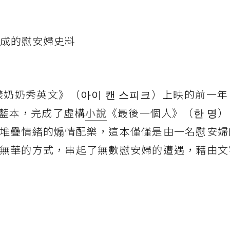
而成的慰安婦史料
漾奶奶秀英文》（아이 캔 스피크）上映的前一
藍本，完成了虛構
小說
《最後一個人》（한 명
堆疊情緒的煽情配樂，這本僅僅是由一名慰安婦
無華的方式，串起了無數慰安婦的遭遇，藉由文