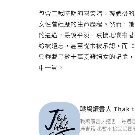
包含二戰時期的慰安婦，韓戰後的
女性曾經歷的生命歷程。然而，她
的遭遇，最後平淡、哀悽地懷抱著
紛被遺忘，甚至從未被承認，而《
只乘載了數十萬受難婦女的記憶，
中一員。
職場讀書人 Thak ts
職場讀書人選書｜每週書
湯書籍 ⚠️暫不接受公關