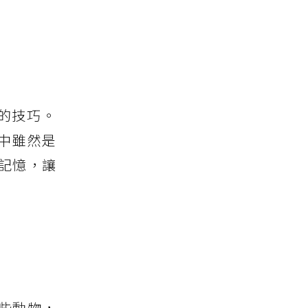
的技巧。
中雖然是
記憶，讓
些動物，