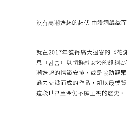
沒有
高潮
迭起的起伏 由證詞編織
就在2017年獲得廣大迴響的《花
息（김숨）以朝鮮慰安婦的證詞為
潮迭起的情節安排，或是協助觀眾
過去交織而成的作品，卻以最樸質
這段世界至今仍不願正視的歷史。