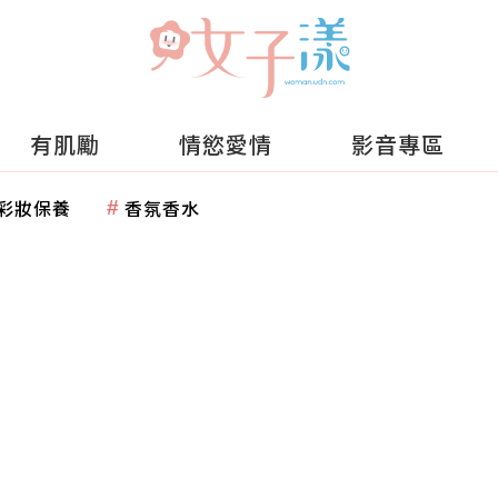
有肌勵
情慾愛情
影音專區
彩妝保養
香氛香水