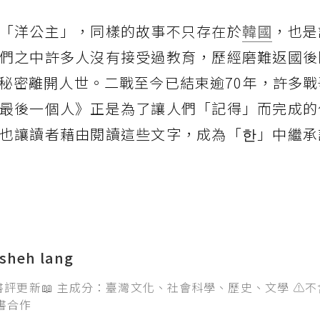
「洋公主」，同樣的故事不只存在於
韓國
，也是
們之中許多人沒有接受過教育，歷經磨難返國後
秘密離開人世。二戰至今已結束逾70年，許多戰
最後一個人》正是為了讓人們「記得」而完成的
也讓讀者藉由閱讀這些文字，成為「한」中繼承
heh lang
評更新📖 主成分：臺灣文化、社會科學、歷史、文學 ⚠️
書合作