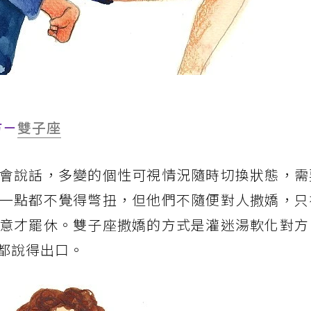
方－
雙子座
會說話，多變的個性可視情況隨時切換狀態，需
一點都不覺得彆扭，但他們不隨便對人撒嬌，只
意才罷休。雙子座撒嬌的方式是灌迷湯軟化對方
都說得出口。