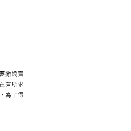
要撒嬌賣
在有所求
，為了得