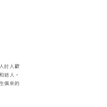
人討人歡
和迷人，
生俱來的