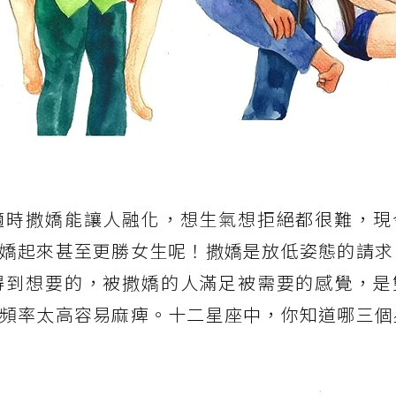
適時撒嬌能讓人融化，想生氣想拒絕都很難，現
嬌起來甚至更勝女生呢！撒嬌是放低姿態的請求
得到想要的，被撒嬌的人滿足被需要的感覺，是
頻率太高容易麻痺。十二星座中，你知道哪三個