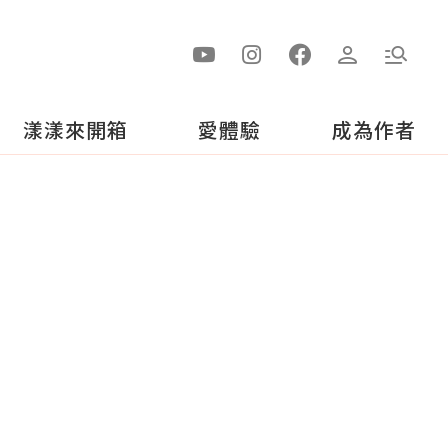
漾漾來開箱
愛體驗
成為作者