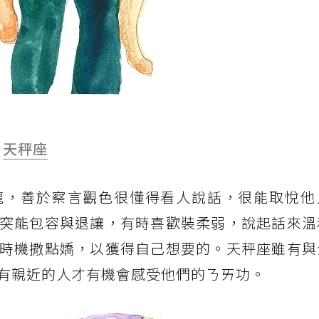
－
天秤座
瓏，善於察言觀色很懂得看人說話，很能取悅他
突能包容與退讓，有時喜歡裝柔弱，說起話來溫
時機撒點嬌，以獲得自己想要的。天秤座雖有與
有親近的人才有機會感受他們的ㄋㄞ功。