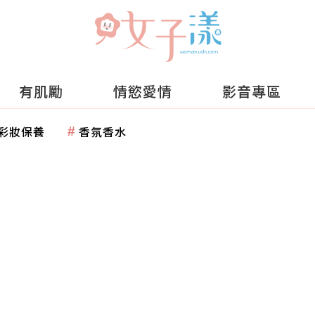
有肌勵
情慾愛情
影音專區
彩妝保養
香氛香水