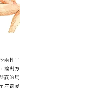
今兩性平
，讓對方
雙贏的局
星座最愛