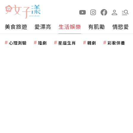
美食旅遊
愛漂亮
生活娛樂
有肌勵
情慾愛
心理測驗
陸劇
星座生肖
韓劇
彩妝保養