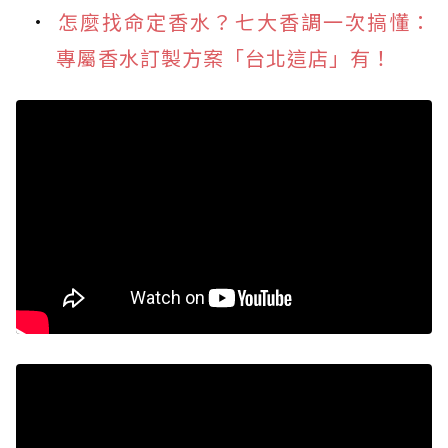
怎麼找命定香水？七大香調一次搞懂：
專屬香水訂製方案「台北這店」有！