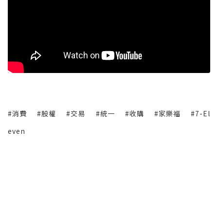
#消費
#股權
#交易
#統一
#收購
#家樂福
#7-El
even