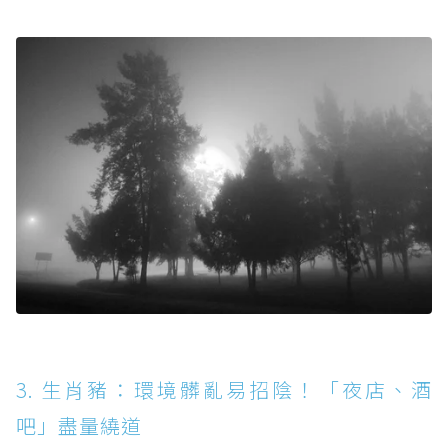
3. 生肖豬：環境髒亂易招陰！「夜店、酒
吧」盡量繞道