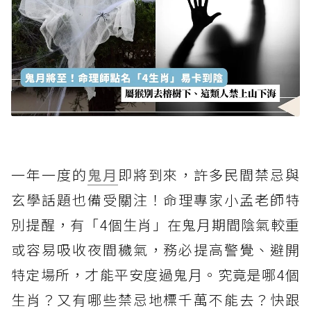
一年一度的
鬼月
即將到來，許多民間禁忌與
玄學話題也備受關注！命理專家小孟老師特
別提醒，有「4個生肖」在鬼月期間陰氣較重
或容易吸收夜間穢氣，務必提高警覺、避開
特定場所，才能平安度過鬼月。究竟是哪4個
生肖？又有哪些禁忌地標千萬不能去？快跟