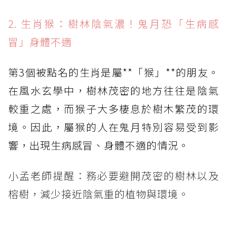
2. 生肖猴：樹林陰氣濃！鬼月恐「生病感
冒」身體不適
第3個被點名的生肖是屬**「猴」**的朋友。
在風水玄學中，樹林茂密的地方往往是陰氣
較重之處，而猴子大多棲息於樹木繁茂的環
境。因此，屬猴的人在鬼月特別容易受到影
響，出現生病感冒、身體不適的情況。
小孟老師提醒：務必要避開茂密的樹林以及
榕樹，減少接近陰氣重的植物與環境。