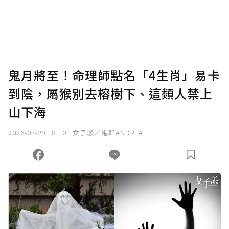
鬼月將至！命理師點名「4生肖」易卡
到陰，屬猴別去榕樹下、這類人禁上
山下海
2026-07-29 18:10
女子漾／編輯ANDREA