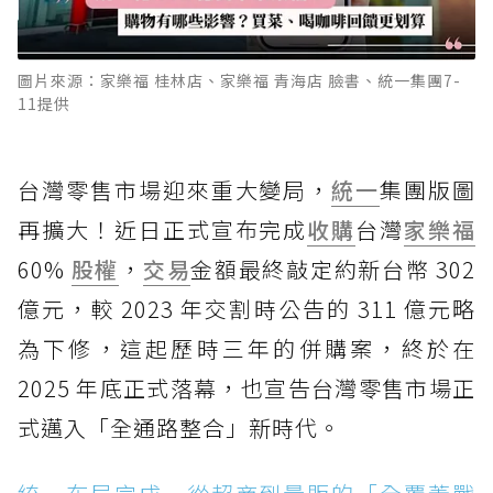
圖片來源：家樂福 桂林店、家樂福 青海店 臉書、統一集團7-
11提供
台灣零售市場迎來重大變局，
統一
集團版圖
再擴大！近日正式宣布完成
收購
台灣
家樂福
60%
股權
，
交易
金額最終敲定約新台幣 302
億元，較 2023 年交割時公告的 311 億元略
為下修，這起歷時三年的併購案，終於在
2025 年底正式落幕，也宣告台灣零售市場正
式邁入「全通路整合」新時代。