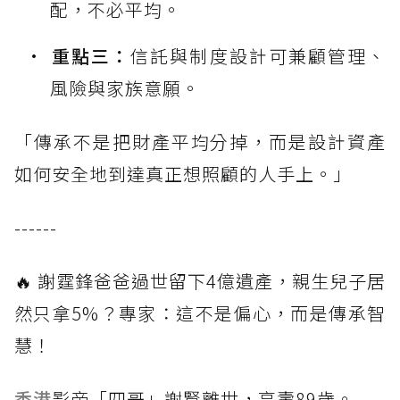
配，不必平均。
重點三：
信託與制度設計可兼顧管理、
風險與家族意願。
「傳承不是把財產平均分掉，而是設計資產
如何安全地到達真正想照顧的人手上。」
------
🔥 謝霆鋒爸爸過世留下4億遺產，親生兒子居
然只拿5%？專家：這不是偏心，而是傳承智
慧！
香港
影帝「四哥」謝賢離世，享壽89歲。