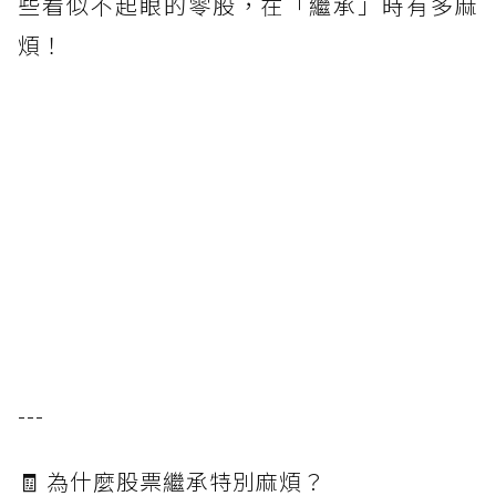
些看似不起眼的零股，在「繼承」時有多麻
煩！
---
🧾 為什麼股票繼承特別麻煩？