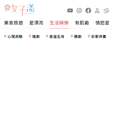
美食旅遊
愛漂亮
生活娛樂
有肌勵
情慾愛
心理測驗
陸劇
星座生肖
韓劇
彩妝保養