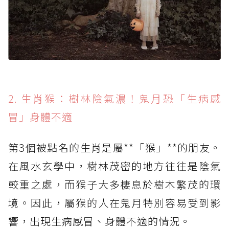
2. 生肖猴：樹林陰氣濃！鬼月恐「生病感
冒」身體不適
第3個被點名的生肖是屬**「猴」**的朋友。
在風水玄學中，樹林茂密的地方往往是陰氣
較重之處，而猴子大多棲息於樹木繁茂的環
境。因此，屬猴的人在鬼月特別容易受到影
響，出現生病感冒、身體不適的情況。