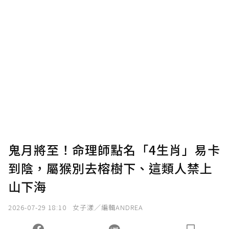
贊助說明
為了鼓勵作者持續創作更好的內容，會員可以
使用「贊助」功能實質回饋給喜愛的作者。可
將您認為適合的點數贈送給作者，一旦使用贊
助點數即不得撤銷，單筆贊助最低點數為30
點，最高點數沒有上限。
U 利點數 1 點 = NTD 1 元。
鬼月將至！命理師點名「4生肖」易卡
到陰，屬猴別去榕樹下、這類人禁上
確認送出
山下海
我已詳閱贊助說明，且同意站方的使用條款。
2026-07-29 18:10
女子漾／編輯ANDREA
您當前剩餘 U 利點數：
0
點；前往
購買點數