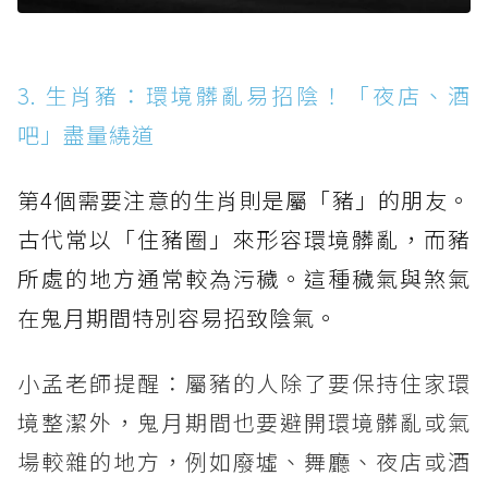
3. 生肖豬：環境髒亂易招陰！「夜店、酒
吧」盡量繞道
第4個需要注意的生肖則是屬「豬」的朋友。
古代常以「住豬圈」來形容環境髒亂，而豬
所處的地方通常較為污穢。這種穢氣與煞氣
在鬼月期間特別容易招致陰氣。
小孟老師提醒：屬豬的人除了要保持住家環
境整潔外，鬼月期間也要避開環境髒亂或氣
場較雜的地方，例如廢墟、舞廳、夜店或酒