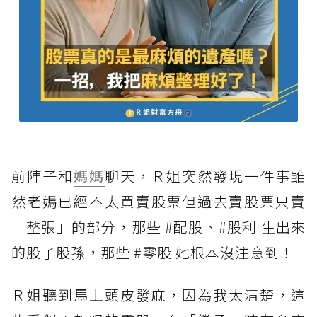
前陣子和
媽媽
聊天，Ｒ姐突然發現一件事雖
然老媽已經不太買賣股票但過去賣股票只賣
「整張」的部分，那些 #配股、#股利 生出來
的股子股孫，那些 #零股 她根本沒注意到！
Ｒ姐聽到馬上頭皮發麻，因為我太清楚，這