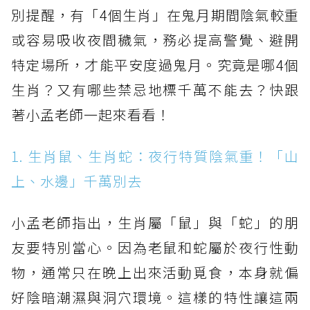
別提醒，有「4個生肖」在鬼月期間陰氣較重
或容易吸收夜間穢氣，務必提高警覺、避開
特定場所，才能平安度過鬼月。究竟是哪4個
生肖？又有哪些禁忌地標千萬不能去？快跟
著小孟老師一起來看看！
1. 生肖鼠、生肖蛇：夜行特質陰氣重！「山
上、水邊」千萬別去
小孟老師指出，生肖屬「鼠」與「蛇」的朋
友要特別當心。因為老鼠和蛇屬於夜行性動
物，通常只在晚上出來活動覓食，本身就偏
好陰暗潮濕與洞穴環境。這樣的特性讓這兩