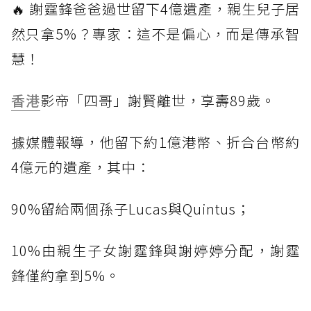
🔥 謝霆鋒爸爸過世留下4億遺產，親生兒子居
然只拿5%？專家：這不是偏心，而是傳承智
慧！
香港
影帝「四哥」謝賢離世，享壽89歲。
據媒體報導，他留下約1億港幣、折合台幣約
4億元的遺產，其中：
90%留給兩個孫子Lucas與Quintus；
10%由親生子女謝霆鋒與謝婷婷分配，謝霆
鋒僅約拿到5%。