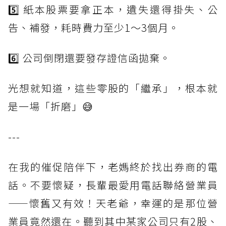
5️⃣ 紙本股票要拿正本，遺失還得掛失、公
告、補發，耗時費力至少1〜3個月。
6️⃣ 公司倒閉還要發存證信函拋棄。
光想就知道，這些零股的「繼承」，根本就
是一場「折磨」😅
---
在我的催促陪伴下，老媽終於找出券商的電
話。不要懷疑，長輩最愛用電話聯絡營業員
——懷舊又有效！天老爺，幸運的是那位營
業員竟然還在。聽到其中某家公司只有2股、