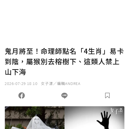
鬼月將至！命理師點名「4生肖」易卡
到陰，屬猴別去榕樹下、這類人禁上
山下海
2026-07-29 18:10
女子漾／編輯ANDREA