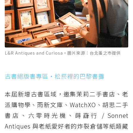
L&R Antiques and Curiosa。圖片來源：台北蚤之市提供
古書絕版書專區・松菸裡的巴黎書攤
本屆新增古書區域，邀集茉莉二手書店、老
派購物學、雨新文庫、WatchXO、胡思二手
書店、六零時光機、蒔蕼行 / Sonnet
Antiques 與老紙愛好者的炸裂倉儲等紙類藏