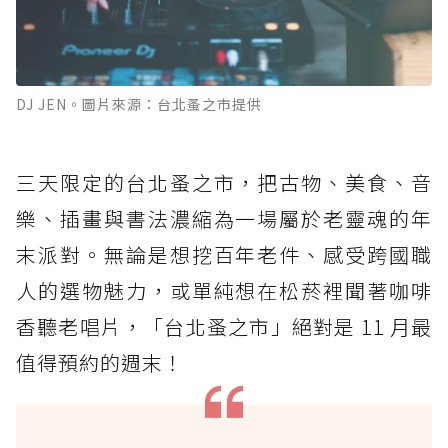
DJ JEN。圖片來源：台北蚤之市提供
三天限定的台北蚤之市，把古物、美食、音
樂、插畫與書法濃縮為一場屬於老靈魂的年
末派對。無論是想挖百年老件、感受跨國職
人的選物魅力，或單純想在松菸裡聞著咖啡
香聽老唱片，「台北蚤之市」絕對是 11 月最
值得預約的週末！