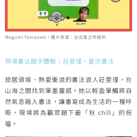
Megumi Yamazaki。圖片來源：台北蚤之市提供
現場書法題字體驗｜莊雯瑾・墨流書法
旅居頭城、熱愛衝浪的書法浪人莊雯瑾，在
山海之間找到筆墨靈感。她以輕盈筆觸將自
然氣息融入書法，讓書寫成為生活的一種呼
吸，現場將為觀眾題下最「秋 chill」的祝
福。