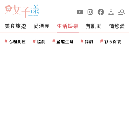
美食旅遊
愛漂亮
生活娛樂
有肌勵
情慾愛
心理測驗
陸劇
星座生肖
韓劇
彩妝保養