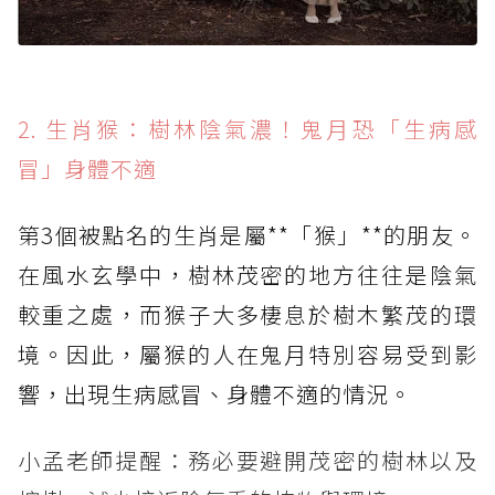
2. 生肖猴：樹林陰氣濃！鬼月恐「生病感
冒」身體不適
第3個被點名的生肖是屬**「猴」**的朋友。
在風水玄學中，樹林茂密的地方往往是陰氣
較重之處，而猴子大多棲息於樹木繁茂的環
境。因此，屬猴的人在鬼月特別容易受到影
響，出現生病感冒、身體不適的情況。
小孟老師提醒：務必要避開茂密的樹林以及