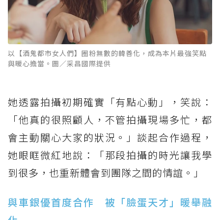
以【酒鬼都市女人們】圈粉無數的韓善化，成為本片最強笑點
與暖心擔當。圖／采昌國際提供
她透露拍攝初期確實「有點心動」，笑說：
「他真的很照顧人，不管拍攝現場多忙，都
會主動關心大家的狀況。」談起合作過程，
她眼眶微紅地說：「那段拍攝的時光讓我學
到很多，也重新體會到團隊之間的情誼。」
與車銀優首度合作 被「臉蛋天才」暖舉融
化