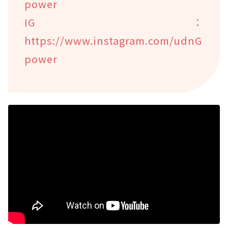
power
IG：
https://www.instagram.com/udnG
power