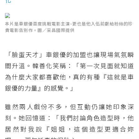
本片是車銀優首度挑戰電影主演-更也是他入伍前獻給粉絲的珍
貴電影告別作。圖／采昌國際提供
「臉蛋天才」車銀優的加盟也讓現場氣氛瞬
間升溫。韓善化笑稱：「第一次見面就知道
為什麼大家都喜歡他，真的有種『這就是車
銀優的力量』的感覺。」
雖然兩人戲份不多，但互動仍讓她印象深
刻。她回憶道：「我們討論角色造型時，他
居然對我說『姐姐，這個造型更適合妳