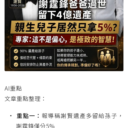
AI重點
文章重點整理：
重點一：
報導稱謝賢遺產多留給孫子，
謝霆鋒僅分5%