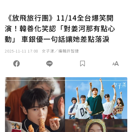
《放飛旅行團》11/14全台爆笑開
演！韓善化笑認「對姜河那有點心
動」 車銀優一句話讓她差點落淚
2025-11-11 17:08
女子漾／編輯許智捷