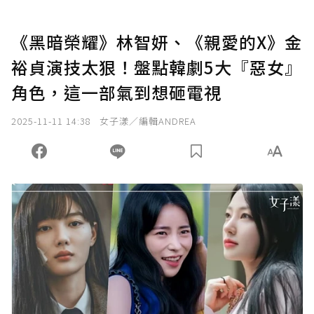
《黑暗榮耀》林智妍、《親愛的X》金
裕貞演技太狠！盤點韓劇5大『惡女』
角色，這一部氣到想砸電視
2025-11-11 14:38
女子漾／編輯ANDREA