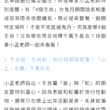
玄學話題也備受關注！命理專家小孟老師特
別提醒，有「4個生肖」在鬼月期間陰氣較重
或容易吸收夜間穢氣，務必提高警覺、避開
特定場所，才能平安度過鬼月。究竟是哪4個
生肖？又有哪些禁忌地標千萬不能去？快跟
著小孟老師一起來看看！
1. 生肖鼠、生肖蛇：夜行特質陰氣重！「山
上、水邊」千萬別去
小孟老師指出，生肖屬「鼠」與「蛇」的朋
友要特別當心。因為老鼠和蛇屬於夜行性動
物，通常只在晚上出來活動覓食，本身就偏
好陰暗潮濕與洞穴環境。這樣的特性讓這兩