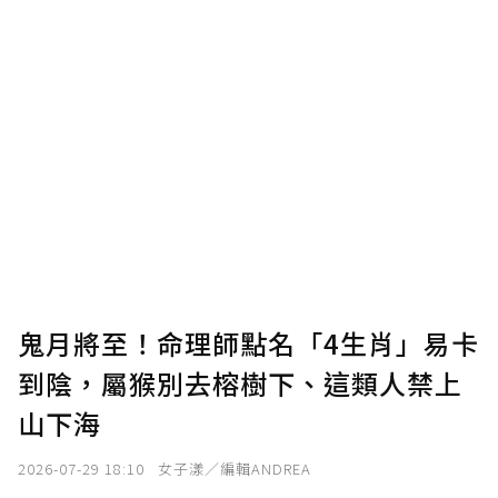
鬼月將至！命理師點名「4生肖」易卡
到陰，屬猴別去榕樹下、這類人禁上
山下海
2026-07-29 18:10
女子漾／編輯ANDREA