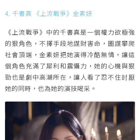
4. 千書真 《上流戰爭》金素妍
《上流戰爭》中的千書真是一個權力欲極強
的狠角色，不擇手段地謀財害命，圖謀攀爬
社會頂端，金素妍把她演得冷酷無情，讓這
個角色充滿了犀利和震懾力，她的心機與狠
勁也是劇中高潮所在，讓人看了忍不住討厭
她的同時，也為她的演技喝采。