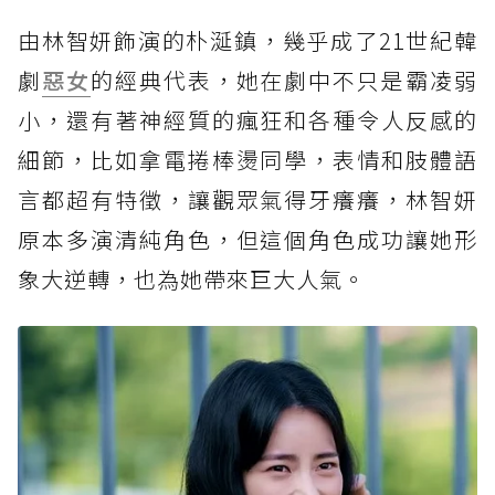
由林智妍飾演的朴涎鎮，幾乎成了21世紀韓
劇
惡女
的經典代表，她在劇中不只是霸凌弱
小，還有著神經質的瘋狂和各種令人反感的
細節，比如拿電捲棒燙同學，表情和肢體語
言都超有特徵，讓觀眾氣得牙癢癢，林智妍
原本多演清純角色，但這個角色成功讓她形
象大逆轉，也為她帶來巨大人氣。