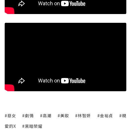
#惡女
#劇情
#高潮
#美妝
#林智妍
#金裕貞
#親
愛的X
#黑暗榮耀