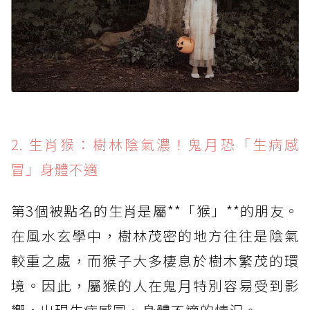
2. 生肖猴：樹林陰氣濃！鬼月恐「生病感
冒」身體不適
第3個被點名的生肖是屬**「猴」**的朋友。
在風水玄學中，樹林茂密的地方往往是陰氣
較重之處，而猴子大多棲息於樹木繁茂的環
境。因此，屬猴的人在鬼月特別容易受到影