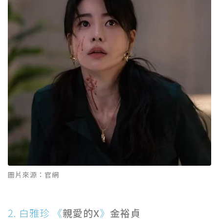
圖片來源：官網
2. 白雅珍 《
親愛的X
》
金裕貞