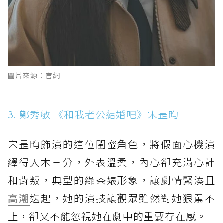
圖片來源：官網
3. 鄭秀敏 《和我老公結婚吧》宋昰昀
宋昰昀飾演的這位閨蜜角色，將假面心機演
繹得入木三分，外表溫柔，內心卻充滿心計
和背叛，典型的綠茶婊形象，讓劇情緊湊且
高潮
迭起，她的演技讓觀眾雖然對她狠罵不
止，卻又不能忽視她在劇中的重要存在感。