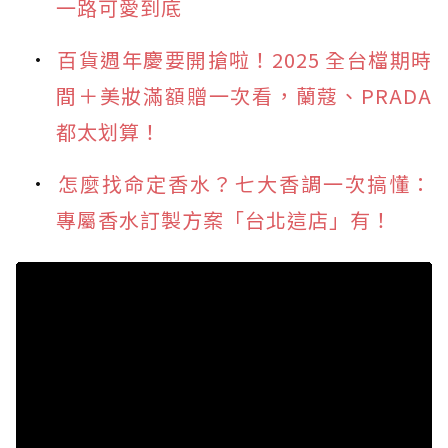
一路可愛到底
百貨週年慶要開搶啦！2025 全台檔期時
間＋美妝滿額贈一次看，蘭蔻、PRADA
都太划算！
怎麼找命定香水？七大香調一次搞懂：
專屬香水訂製方案「台北這店」有！