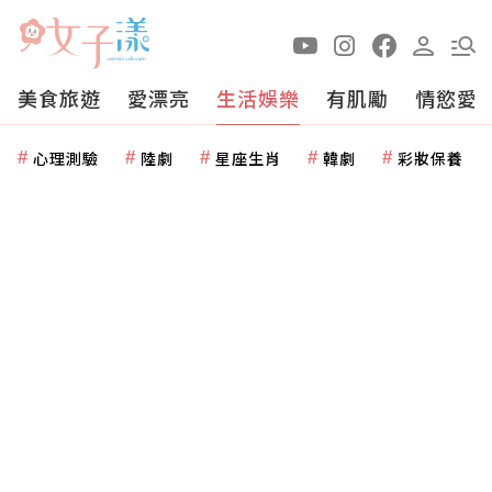
美食旅遊
愛漂亮
生活娛樂
有肌勵
情慾愛
心理測驗
陸劇
星座生肖
韓劇
彩妝保養