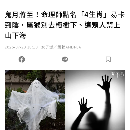
鬼月將至！命理師點名「4生肖」易卡
到陰，屬猴別去榕樹下、這類人禁上
山下海
2026-07-29 18:10
女子漾／編輯ANDREA