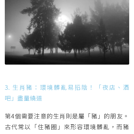
3. 生肖豬：環境髒亂易招陰！「夜店、酒
吧」盡量繞道
第4個需要注意的生肖則是屬「豬」的朋友。
古代常以「住豬圈」來形容環境髒亂，而豬