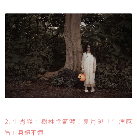
2. 生肖猴：樹林陰氣濃！鬼月恐「生病感
冒」身體不適