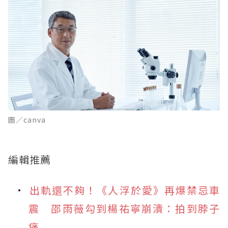
圖／canva
編輯推薦
出軌還不夠！《人浮於愛》再爆禁忌車
震 邵雨薇勾到楊祐寧崩潰：拍到脖子
痛