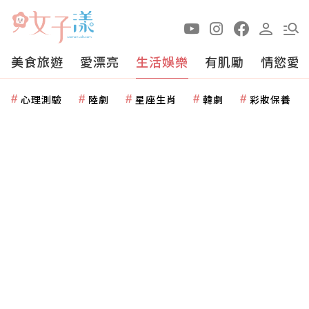
美食旅遊
愛漂亮
生活娛樂
有肌勵
情慾愛
心理測驗
陸劇
星座生肖
韓劇
彩妝保養