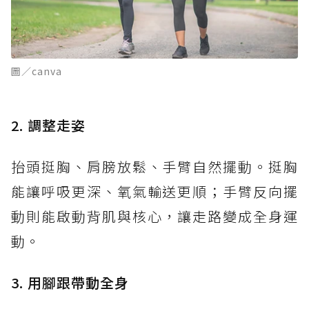
圖／canva
2. 調整走姿
抬頭挺胸、肩膀放鬆、手臂自然擺動。挺胸
能讓呼吸更深、氧氣輸送更順；手臂反向擺
動則能啟動背肌與核心，讓走路變成全身運
動。
3. 用腳跟帶動全身