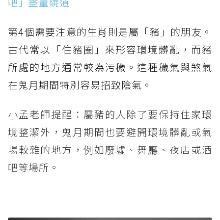
吧」盡量繞道
第4個需要注意的生肖則是屬「豬」的朋友。
古代常以「住豬圈」來形容環境髒亂，而豬
所處的地方通常較為污穢。這種穢氣與煞氣
在鬼月期間特別容易招致陰氣。
小孟老師提醒：屬豬的人除了要保持住家環
境整潔外，鬼月期間也要避開環境髒亂或氣
場較雜的地方，例如廢墟、舞廳、夜店或酒
吧等場所。