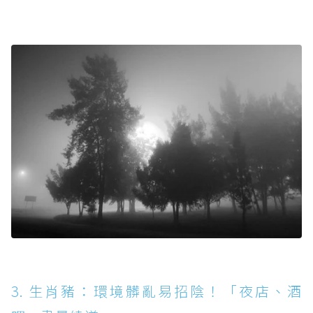
3. 生肖豬：環境髒亂易招陰！「夜店、酒