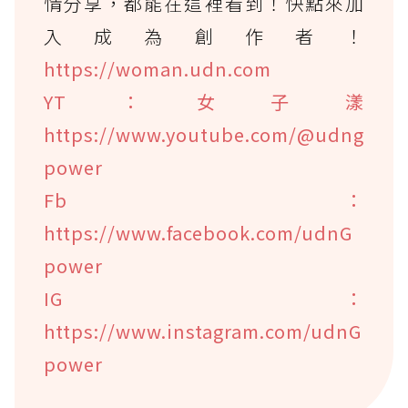
情分享，都能在這裡看到！快點來加
入成為創作者！
https://woman.udn.com
YT：女子漾
https://www.youtube.com/@udng
power
Fb：
https://www.facebook.com/udnG
power
IG：
https://www.instagram.com/udnG
power