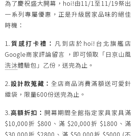
為了慶祝盛大開幕，hoi!由11/1至11/19祭出
一系列專屬優惠，正是升級居家品味的絕佳
時機：
1.
質感打卡禮：
凡到店於hoi!台北旗艦店
Google商家評論留言 ，即可領取「日京山風
洗沐
體驗包」乙份，送完為止。
2.
設計款蒐藏：
全店商品消費滿額送可愛針
織袋，限量600份送完為止。
3.
高額折扣：
開幕期間全館指定家具家具滿
$10,000折 $800、滿 $20,000折 $1800、滿
$30,000折 $2800、滿 $50,000折 $5000 (不