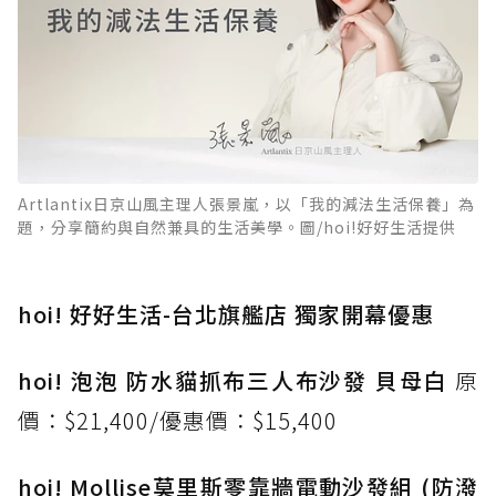
Artlantix日京山風主理人張景嵐，以「我的減法生活保養」為
題，分享簡約與自然兼具的生活美學。圖/hoi!好好生活提供
hoi! 好好生活-台北旗艦店 獨家開幕優惠
hoi! 泡泡 防水貓抓布三人布沙發 貝母白
原
價：$21,400/優惠價：$15,400
hoi! Mollise莫里斯零靠牆電動沙發組 (防潑