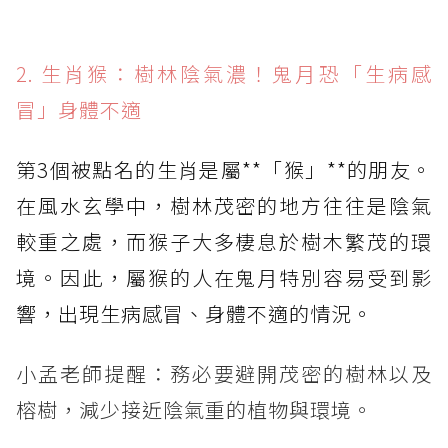
2. 生肖猴：樹林陰氣濃！鬼月恐「生病感
冒」身體不適
第3個被點名的生肖是屬**「猴」**的朋友。
在風水玄學中，樹林茂密的地方往往是陰氣
較重之處，而猴子大多棲息於樹木繁茂的環
境。因此，屬猴的人在鬼月特別容易受到影
響，出現生病感冒、身體不適的情況。
小孟老師提醒：務必要避開茂密的樹林以及
榕樹，減少接近陰氣重的植物與環境。