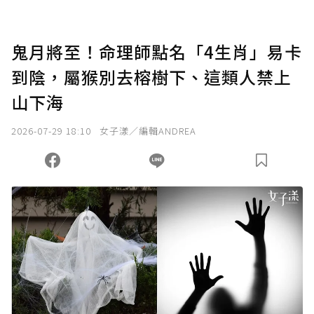
鬼月將至！命理師點名「4生肖」易卡
到陰，屬猴別去榕樹下、這類人禁上
山下海
2026-07-29 18:10
女子漾／編輯ANDREA