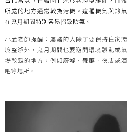
古代常以「住豬圈」來形容環境髒亂，而豬
所處的地方通常較為污穢。這種穢氣與煞氣
在鬼月期間特別容易招致陰氣。
小孟老師提醒：屬豬的人除了要保持住家環
境整潔外，鬼月期間也要避開環境髒亂或氣
場較雜的地方，例如廢墟、舞廳、夜店或酒
吧等場所。