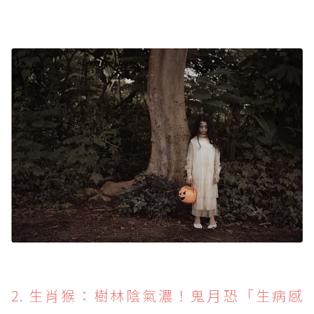
2. 生肖猴：樹林陰氣濃！鬼月恐「生病感