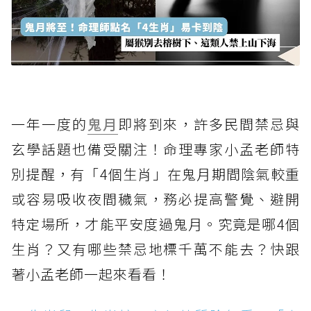
一年一度的
鬼月
即將到來，許多民間禁忌與
玄學話題也備受關注！命理專家小孟老師特
別提醒，有「4個生肖」在鬼月期間陰氣較重
或容易吸收夜間穢氣，務必提高警覺、避開
特定場所，才能平安度過鬼月。究竟是哪4個
生肖？又有哪些禁忌地標千萬不能去？快跟
著小孟老師一起來看看！