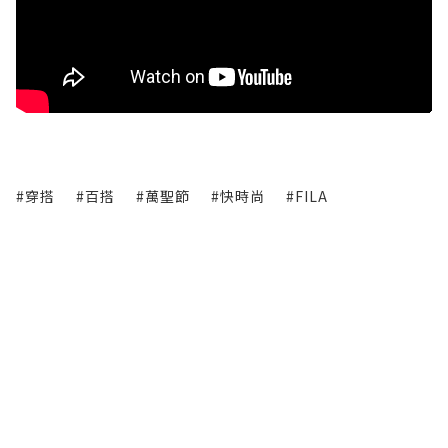
#穿搭
#百搭
#萬聖節
#快時尚
#FILA