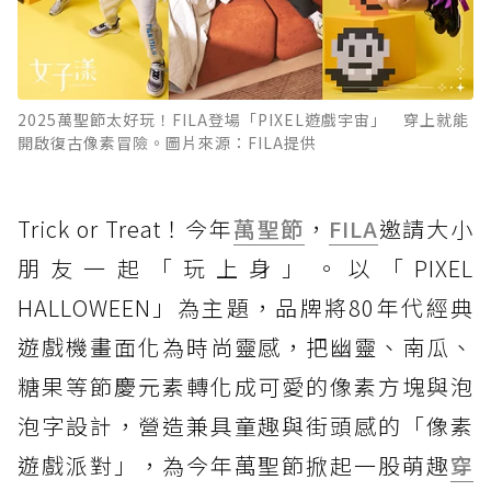
2025萬聖節太好玩！FILA登場「PIXEL遊戲宇宙」 穿上就能
開啟復古像素冒險。圖片來源：FILA提供
Trick or Treat！今年
萬聖節
，
FILA
邀請大小
朋友一起「玩上身」。以「PIXEL
HALLOWEEN」為主題，品牌將80年代經典
遊戲機畫面化為時尚靈感，把幽靈、南瓜、
糖果等節慶元素轉化成可愛的像素方塊與泡
泡字設計，營造兼具童趣與街頭感的「像素
遊戲派對」，為今年萬聖節掀起一股萌趣
穿