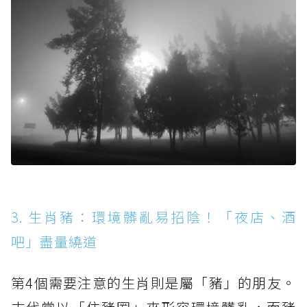
3. 生肖豬：環境髒亂易招陰！「夜店、酒
吧」盡量繞道
第4個需要注意的生肖則是屬「豬」的朋友。