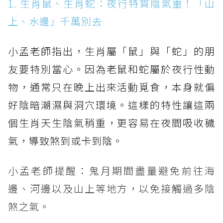
1. 生肖鼠、生肖蛇：夜行特質陰氣重！「山
上、水邊」千萬別去
小孟老師指出，生肖屬「鼠」與「蛇」的朋
友要特別當心。因為老鼠和蛇屬於夜行性動
物，通常只在晚上出來活動覓食，本身就偏
好陰暗潮濕與洞穴環境。這樣的特性讓這兩
個生肖天生陰氣稍重，更容易在夜間吸收穢
氣，導致煞到或卡到陰。
小孟老師提醒：鬼月期間盡量避免前往海
邊、河邊以及山上等地方，以免接觸過多陰
煞之氣。