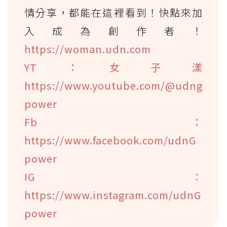
情分享，都能在這裡看到！快點來加
入成為創作者！
https://woman.udn.com
YT：女子漾
https://www.youtube.com/@udng
power
Fb：
https://www.facebook.com/udnG
power
IG：
https://www.instagram.com/udnG
power