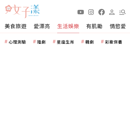
美食旅遊
愛漂亮
生活娛樂
有肌勵
情慾愛
心理測驗
陸劇
星座生肖
韓劇
彩妝保養