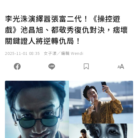
李光洙演繹囂張富二代！《操控遊
戲》池昌旭、都敬秀復仇對決，痞壞
關鍵證人將逆轉仇局！
2025-11-01 08:35
女子漾／編輯 Wendi