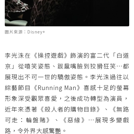
圖片來源：Disney+
李光洙在《操控遊戲》飾演的富二代「白道
京」從嘻笑姿態、跋扈嘴臉到狡猾狂笑…都
展現出不可一世的驕傲姿態。李光洙過往以
綜藝節目《Running Man》喜感十足的螢幕
形象深受觀眾喜愛，之後成功轉型為演員，
近年來憑著《殺人者的購物目錄》、《無路
可走：輪盤賭》、《惡緣》…展現多變戲
路，令外界大感驚艷。