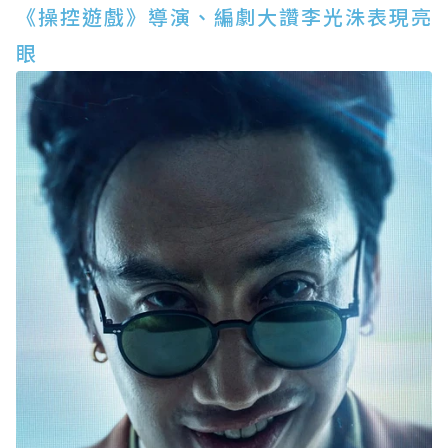
《操控遊戲》導演、編劇大讚李光洙表現亮
眼