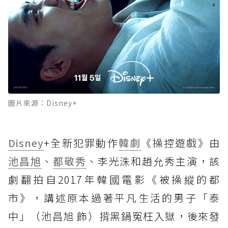
圖片來源：Disney+
Disney
+全新犯罪動作
韓劇
《操控遊戲》由
池昌旭
、
都敬秀
、李光洙和趙允秀主演，該
劇翻拍自2017年韓國電影《被操縱的都
市》，講述原本過著平凡生活的男子「泰
中」（池昌旭 飾）揹黑鍋冤枉入獄，後來發