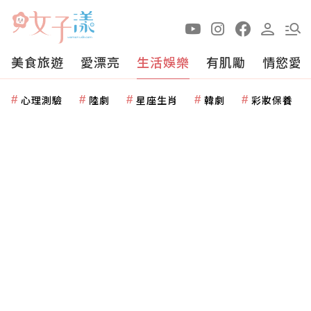
美食旅遊
愛漂亮
生活娛樂
有肌勵
情慾愛
心理測驗
陸劇
星座生肖
韓劇
彩妝保養