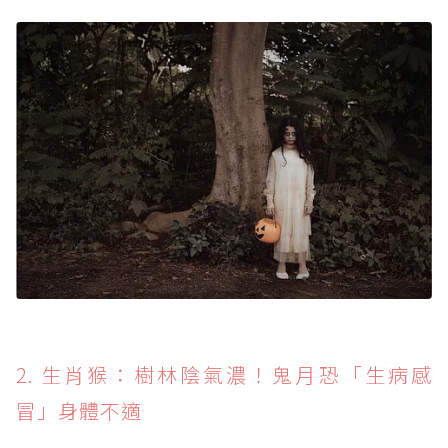
2. 生肖猴：樹林陰氣濃！鬼月恐「生病感
冒」身體不適