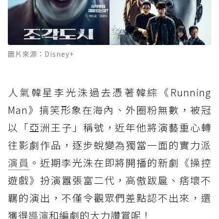
圖片來源：Disney+
人氣韓星李光洙過去憑著韓綜《Running
Man》搞笑形象在海內、外圈粉無數，被冠
以「亞洲王子」稱號，近年他將演藝重心轉
往影劇作品，逐步蛻變為獨當一面的實力派
演員
。近期李光洙在即將開播的新劇《操控
遊戲》扮演囂張富二代，高傲跋扈、痞壞不
羈的演出，不僅令觀眾們差點認不出來，還
獲得
導演
和編劇的大力讚賞呢！