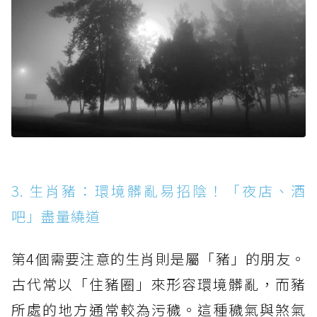
3. 生肖豬：環境髒亂易招陰！「夜店、酒
吧」盡量繞道
第4個需要注意的生肖則是屬「豬」的朋友。
古代常以「住豬圈」來形容環境髒亂，而豬
所處的地方通常較為污穢。這種穢氣與煞氣