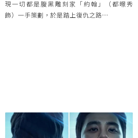
現一切都是腹黑雕刻家「約翰」（都暻秀
飾）一手策劃，於是踏上復仇之路…