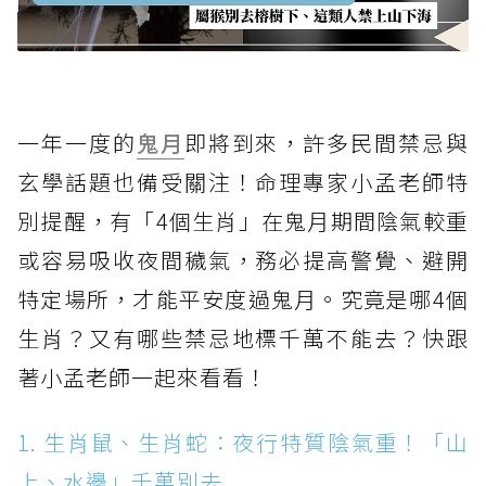
一年一度的
鬼月
即將到來，許多民間禁忌與
玄學話題也備受關注！命理專家小孟老師特
別提醒，有「4個生肖」在鬼月期間陰氣較重
或容易吸收夜間穢氣，務必提高警覺、避開
特定場所，才能平安度過鬼月。究竟是哪4個
生肖？又有哪些禁忌地標千萬不能去？快跟
著小孟老師一起來看看！
1. 生肖鼠、生肖蛇：夜行特質陰氣重！「山
上、水邊」千萬別去