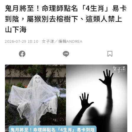
鬼月將至！命理師點名「4生肖」易卡
到陰，屬猴別去榕樹下、這類人禁上
山下海
2026-07-29 18:10
女子漾／編輯ANDREA