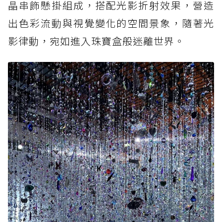
晶串飾懸掛組成，搭配光影折射效果，營造
出色彩流動與視覺變化的空間景象，隨著光
影律動，宛如進入珠寶盒般迷離世界。