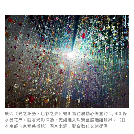
展區《光之細語，色彩之夢》蜷川實花展精心佈置約 2,000 條
水晶花串，隨著光影律動，宛如進入珠寶盒般迷離世界。（日
本京都市京瓷美術館）圖片來源：聯合數位文創提供