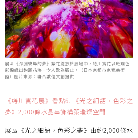
展區《深淵彼岸的夢》繁花綻放於展場中，蜷川實花以斑斕色
彩編織出絢麗花海，令人歎為觀止。（日本京都市京瓷美術
館）圖片來源：聯合數位文創提供
《蜷川實花展》看點6. 《光之細語，色彩之
夢》2,000條水晶串飾構築璀璨空間
展區《光之細語，色彩之夢》由約2,000條水