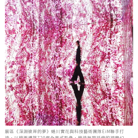
展區《深淵彼岸的夢》蜷川實花與科技藝術團隊EiM聯手打
造，以鏡面構築720度全景式影像，營造無限延伸的視覺幻