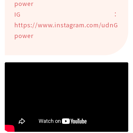
power
IG：
https://www.instagram.com/udnG
power