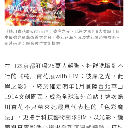
《蜷川實花展with EiM：彼岸之光，此岸之影》8大看點！日
本最強光影藝術首次登台，夢幻花海×沉浸式幻境必拍攻略。
圖片來源：聯合數位文創提供
在日本
京都
狂吸25萬人朝聖、社群洗版到不
行的《蜷川實花展with EiM：彼岸之光，此
岸之影》，終於確定明年1月登陸
台北
華山
1914文創園區，成為全球海外首站！這次蜷
川實花不只帶來她最具代表性的「色彩魔
法」，更攜手科技藝術團隊EiM，以光影、鏡
面與真實影像交織出全新
沉浸式體驗
，打造