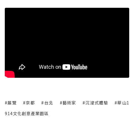
#展覽
#京都
#台北
#藝術家
#沉浸式體驗
#華山1
914文化創意產業園區