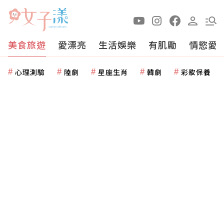
美食旅遊
愛漂亮
生活娛樂
有肌勵
情慾愛
心理測驗
陸劇
星座生肖
韓劇
彩妝保養