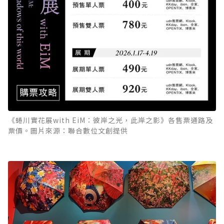
《蜷川實花展with EiM：彼岸之光，此岸之影》各售票通路及
票價。圖片來源：聯合數位文創提供