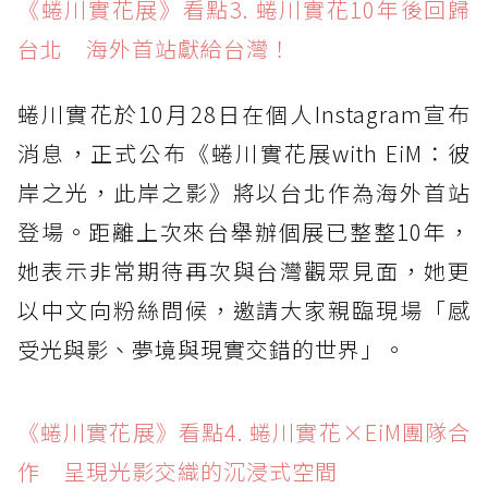
《蜷川實花展》看點3. 蜷川實花10年後回歸
台北 海外首站獻給台灣！
蜷川實花於10月28日在個人Instagram宣布
消息，正式公布《蜷川實花展with EiM：彼
岸之光，此岸之影》將以台北作為海外首站
登場。距離上次來台舉辦個展已整整10年，
她表示非常期待再次與台灣觀眾見面，她更
以中文向粉絲問候，邀請大家親臨現場「感
受光與影、夢境與現實交錯的世界」。
《蜷川實花展》看點4. 蜷川實花×EiM團隊合
作 呈現光影交織的沉浸式空間