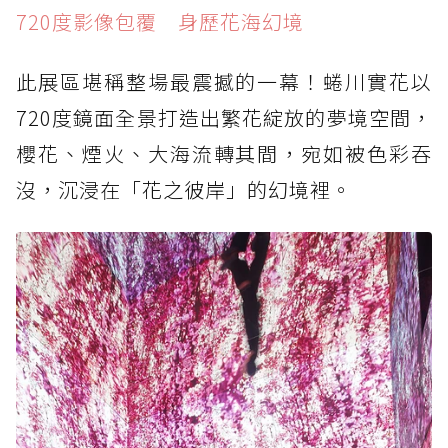
720度影像包覆 身歷花海幻境
此展區堪稱整場最震撼的一幕！蜷川實花以
720度鏡面全景打造出繁花綻放的夢境空間，
櫻花、煙火、大海流轉其間，宛如被色彩吞
沒，沉浸在「花之彼岸」的幻境裡。