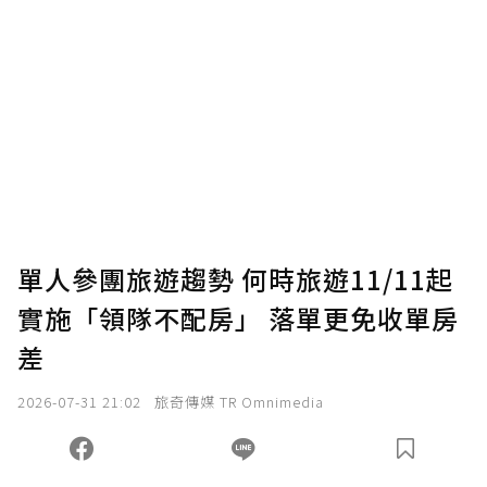
單人參團旅遊趨勢 何時旅遊11/11起
實施「領隊不配房」 落單更免收單房
差
2026-07-31 21:02
旅奇傳媒 TR Omnimedia