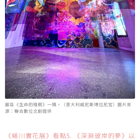
展區《生命的殘骸》一隅。（意大利威尼斯博拉尼宮）圖片來
源：聯合數位文創提供
《蜷川實花展》看點5. 《深淵彼岸的夢》以