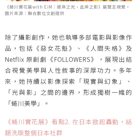
《蜷川實花展with EiM：彼岸之光，此岸之影》展覽主視覺。
圖片來源：聯合數位文創提供
除了攝影創作，她也執導多部電影與影像作
品，包括《惡女花魁》、《人間失格》及
Netflix 原創劇《FOLLOWERS》，展現出結
合視覺美學與人性敘事的深厚功力。多年
來，她持續以影像探索「現實與幻象」、
「光與影」之間的邊界，形成獨樹一幟的
「蜷川美學」。
《蜷川實花展》看點2. 在日本掀起轟動，話
題洗版整個日本社群