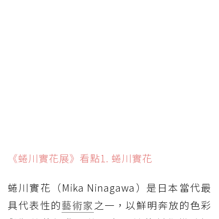
《蜷川實花展》看點1. 蜷川實花
蜷川實花（Mika Ninagawa）是日本當代最
具代表性的
藝術家
之一，以鮮明奔放的色彩