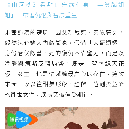
《山河枕》看點1. 宋茜化身「事業腦姐
姐」 帶著仇恨與智謀重生
宋茜飾演的楚瑜，因父親戰死、家族蒙冤，
毅然決心嫁入仇敵衛家，假借「大哥遺孀」
身份潛伏敵營。她的復仇不靠蠻力，而是以
冷靜與策略反轉局勢，既是「智商線天花
板」女主，也是情感線最虐心的存在。這次
宋茜一改以往甜美形象，詮釋一位剛柔並濟
的亂世女性，演技突破備受期待。