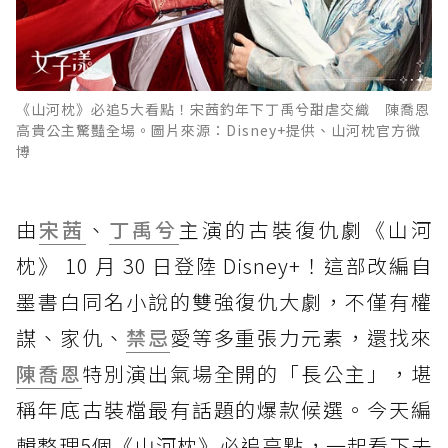
《山河枕》必追5大看點！宋茜釣年下丁禹兮甜虐交織 陳喬恩
高貴公主驚豔全場。圖片來源：Disney+提供、山河枕官方微
博
由
宋茜
、
丁禹兮
主演的古裝復仇劇《山河
枕》 10 月 30 日登陸 Disney+！這部改編自
墨書白同名小說的雙強復仇大劇，不僅有權
謀、家仇、
禁忌
愛等多重張力元素，還找來
陳喬恩
特別演出氣場全開的「長公主」，堪
稱年底古裝檔最有話題的爆款候選。今天編
輯整理5個《山河枕》必追亮點，一起看下去