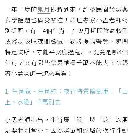
一年一度的
鬼月
即將到來，許多民間禁忌與
玄學話題也備受關注！命理專家小孟老師特
別提醒，有「4個生肖」在鬼月期間陰氣較重
或容易吸收夜間穢氣，務必提高警覺、避開
特定場所，才能平安度過鬼月。究竟是哪4個
生肖？又有哪些禁忌地標千萬不能去？快跟
著小孟老師一起來看看！
1. 生肖鼠、生肖蛇：夜行特質陰氣重！「山
上、水邊」千萬別去
小孟老師指出，生肖屬「鼠」與「蛇」的朋
友要特別當心。因為老鼠和蛇屬於夜行性動