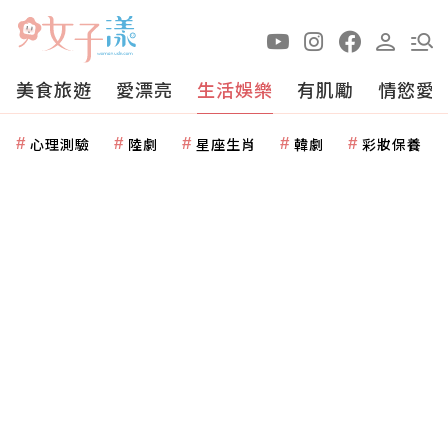
美食旅遊
愛漂亮
生活娛樂
有肌勵
情慾愛
心理測驗
陸劇
星座生肖
韓劇
彩妝保養