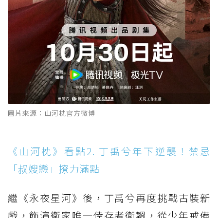
圖片來源：山河枕官方微博
《山河枕》看點2. 丁禹兮年下逆襲！禁忌
「叔嫂戀」撩力滿點
繼《永夜星河》後，丁禹兮再度挑戰古裝新
戲，飾演衛家唯一倖存者衛韞，從少年戒備