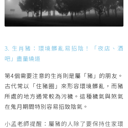
3. 生肖豬：環境髒亂易招陰！「夜店、酒
吧」盡量繞道
第4個需要注意的生肖則是屬「豬」的朋友。
古代常以「住豬圈」來形容環境髒亂，而豬
所處的地方通常較為污穢。這種穢氣與煞氣
在鬼月期間特別容易招致陰氣。
小孟老師提醒：屬豬的人除了要保持住家環