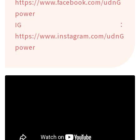
https://www.facebook.com/udnG
power
IG：
https://www.instagram.com/udnG
power