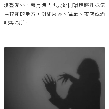
境整潔外，鬼月期間也要避開環境髒亂或氣
場較雜的地方，例如廢墟、舞廳、夜店或酒
吧等場所。