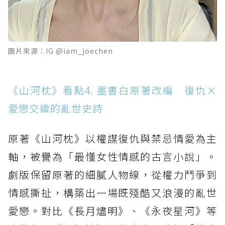
圖片來源：IG @iam_joechen
《山河枕》看點4. 墨書白原著改編 復仇×
愛戀交織的亂世史詩
原著《山河枕》以權謀復仇與禁忌情愛為主
軸，被譽為「最懂女性情感的古言小說」。
劇版保留原著的細膩人物線，從權力鬥爭到
情感撕扯，構築出一場既殘酷又浪漫的亂世
愛戀。對比《長月燼明》、《永夜星河》等