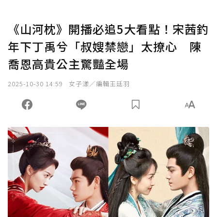
《山河枕》開播必追5大看點！宋茜釣
年下丁禹兮「叔嫂禁戀」太撩心 陳
喬恩高貴公主驚豔全場
2025-10-30 14:59
女子漾／編輯王廷羽