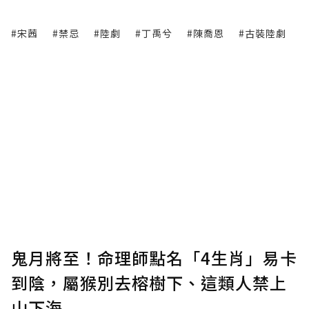
#宋茜
#禁忌
#陸劇
#丁禹兮
#陳喬恩
#古裝陸劇
鬼月將至！命理師點名「4生肖」易卡
到陰，屬猴別去榕樹下、這類人禁上
山下海