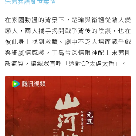
宋茜共譜亂世柔情
在家國動盪的背景下，楚瑜與衛韞從敵人變
戀人，兩人攜手揭開戰爭背後的陰謀，也在
彼此身上找到救贖。劇中不乏大場面戰爭戲
與細膩情感戲，丁禹兮深情眼神配上宋茜剛
毅氣質，讓觀眾直呼「這對CP太虐太香」。