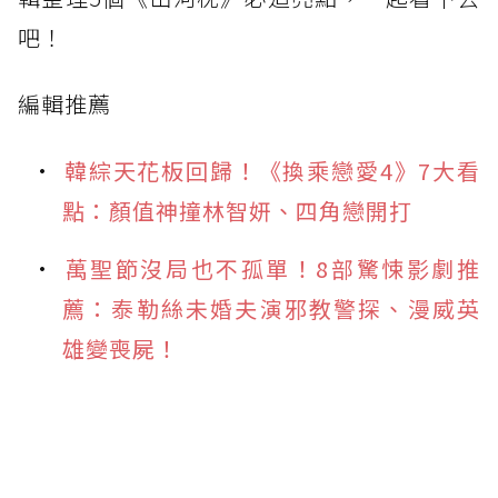
吧！
編輯推薦
韓綜天花板回歸！《換乘戀愛4》7大看
點：顏值神撞林智妍、四角戀開打
萬聖節沒局也不孤單！8部驚悚影劇推
薦：泰勒絲未婚夫演邪教警探、漫威英
雄變喪屍！