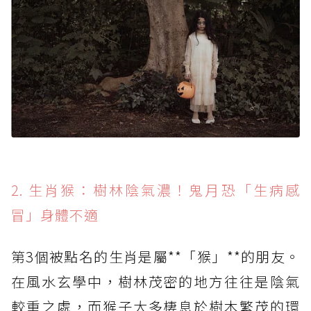
2. 生肖猴：樹林陰氣濃！鬼月恐「生病感
冒」身體不適
第3個被點名的生肖是屬**「猴」**的朋友。
在風水玄學中，樹林茂密的地方往往是陰氣
較重之處，而猴子大多棲息於樹木繁茂的環