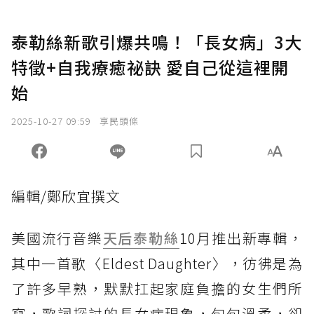
泰勒絲新歌引爆共鳴！「長女病」3大
特徵+自我療癒祕訣 愛自己從這裡開
始
2025-10-27 09:59
享民頭條
編輯/鄭欣宜撰文
美國流行音樂
天后
泰勒絲
10月推出新專輯，
其中一首歌〈Eldest Daughter〉，彷彿是為
了許多早熟，默默扛起家庭負擔的女生們所
寫，歌詞探討的長女病現象，句句溫柔，卻