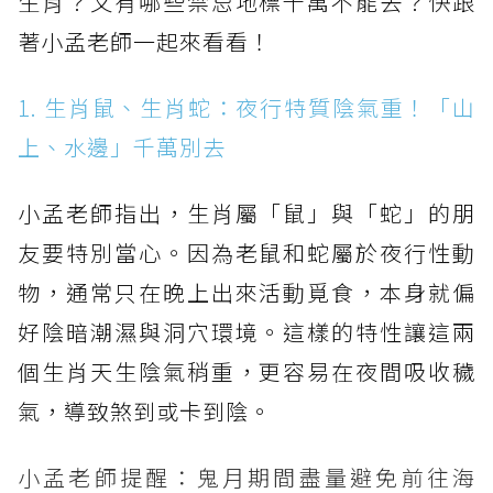
生肖？又有哪些禁忌地標千萬不能去？快跟
著小孟老師一起來看看！
1. 生肖鼠、生肖蛇：夜行特質陰氣重！「山
上、水邊」千萬別去
小孟老師指出，生肖屬「鼠」與「蛇」的朋
友要特別當心。因為老鼠和蛇屬於夜行性動
物，通常只在晚上出來活動覓食，本身就偏
好陰暗潮濕與洞穴環境。這樣的特性讓這兩
個生肖天生陰氣稍重，更容易在夜間吸收穢
氣，導致煞到或卡到陰。
小孟老師提醒：鬼月期間盡量避免前往海