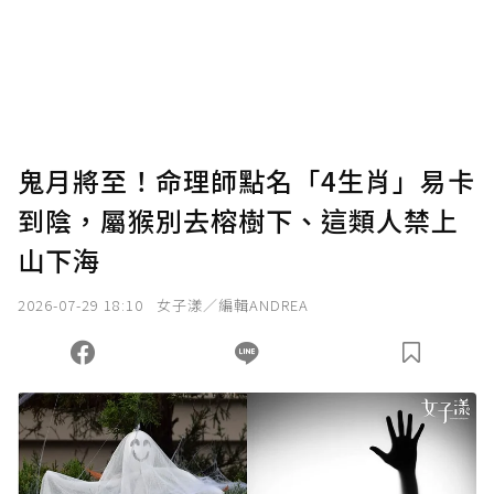
為了鼓勵作者持續創作更好的內容，會員可以
使用「贊助」功能實質回饋給喜愛的作者。可
將您認為適合的點數贈送給作者，一旦使用贊
助點數即不得撤銷，單筆贊助最低點數為30
點，最高點數沒有上限。
U 利點數 1 點 = NTD 1 元。
鬼月將至！命理師點名「4生肖」易卡
到陰，屬猴別去榕樹下、這類人禁上
確認送出
山下海
我已詳閱贊助說明，且同意站方的使用條款。
2026-07-29 18:10
女子漾／編輯ANDREA
您當前剩餘 U 利點數：
0
點；前往
購買點數