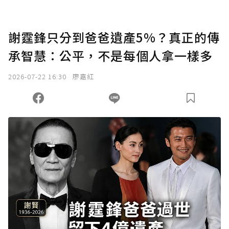
謝霆鋒只分到爸爸遺產5%？真正的傳
承智慧：公平，不是每個人拿一樣多
2026-07-22 16:30
廖嘉紅