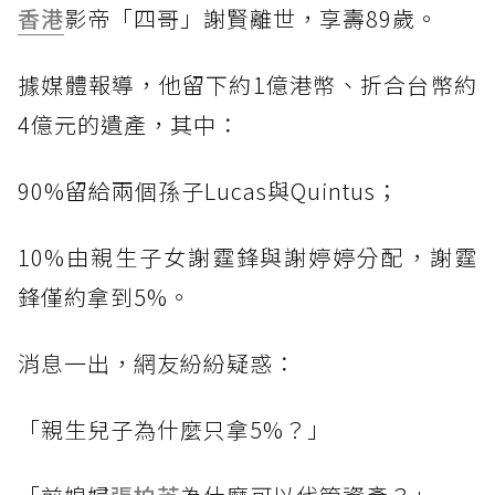
香港
影帝「四哥」謝賢離世，享壽89歲。
據媒體報導，他留下約1億港幣、折合台幣約
4億元的遺產，其中：
90%留給兩個孫子Lucas與Quintus；
10%由親生子女謝霆鋒與謝婷婷分配，謝霆
鋒僅約拿到5%。
消息一出，網友紛紛疑惑：
「親生兒子為什麼只拿5%？」