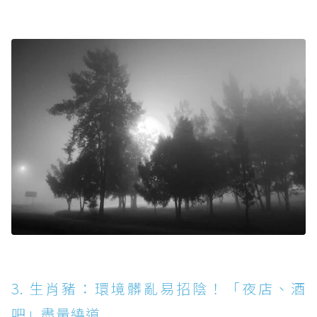
3. 生肖豬：環境髒亂易招陰！「夜店、酒
吧」盡量繞道