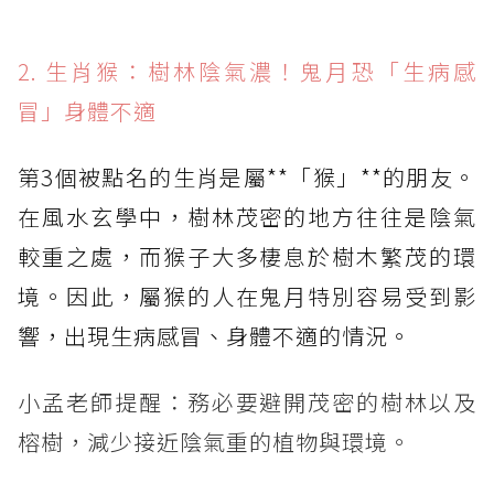
2. 生肖猴：樹林陰氣濃！鬼月恐「生病感
冒」身體不適
第3個被點名的生肖是屬**「猴」**的朋友。
在風水玄學中，樹林茂密的地方往往是陰氣
較重之處，而猴子大多棲息於樹木繁茂的環
境。因此，屬猴的人在鬼月特別容易受到影
響，出現生病感冒、身體不適的情況。
小孟老師提醒：務必要避開茂密的樹林以及
榕樹，減少接近陰氣重的植物與環境。