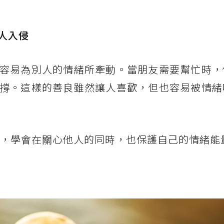
人入侵
容易為別人的情緒所牽動。當朋友需要幫忙時，
撐。這樣的善良雖然讓人喜歡，但也容易被情緒
意，學會在關心他人的同時，也保護自己的情緒能