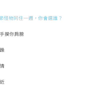
節怪物同住一週，你會選誰？
伸手摸你肩膀
焦躁
情
靠近