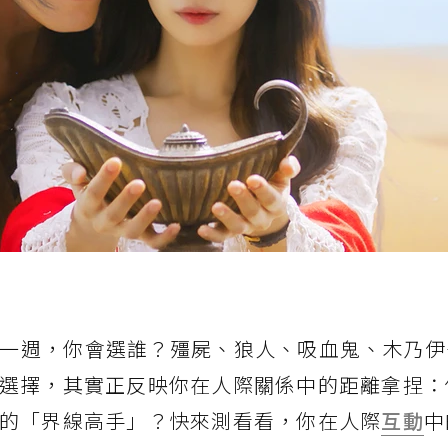
一週，你會選誰？殭屍、狼人、吸血鬼、木乃伊
選擇，其實正反映你在人際關係中的距離拿捏：
的「界線高手」？快來測看看，你在人際
互動
中