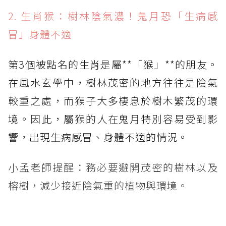
2. 生肖猴：樹林陰氣濃！鬼月恐「生病感
冒」身體不適
第3個被點名的生肖是屬**「猴」**的朋友。
在風水玄學中，樹林茂密的地方往往是陰氣
較重之處，而猴子大多棲息於樹木繁茂的環
境。因此，屬猴的人在鬼月特別容易受到影
響，出現生病感冒、身體不適的情況。
小孟老師提醒：務必要避開茂密的樹林以及
榕樹，減少接近陰氣重的植物與環境。