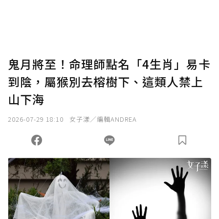
鬼月將至！命理師點名「4生肖」易卡
到陰，屬猴別去榕樹下、這類人禁上
山下海
2026-07-29 18:10
女子漾／編輯ANDREA