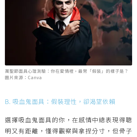
萬聖節面具心理測驗：你在愛情裡，最常「假裝」的樣子是？
圖片來源：Canva
B. 吸血鬼面具：假裝理性，卻渴望依賴
選擇吸血鬼面具的你，在感情中總表現得聰
明又有距離，懂得觀察與拿捏分寸，但骨子