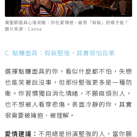
萬聖節面具心理測驗：你在愛情裡，最常「假裝」的樣子是？
圖片來源：Canva
C. 骷髏面具：假裝堅強，其實很怕孤單
選擇骷髏面具的你，看似什麼都不怕，失戀
也能笑著說沒事，但那份堅強更多是一種防
衛。你習慣獨自消化情緒，不願麻煩別人，
也不想被人看穿悲傷。表面冷靜的你，其實
很需要被擁抱、被理解。
愛情建議：
不用總是扮演堅強的人，當你願