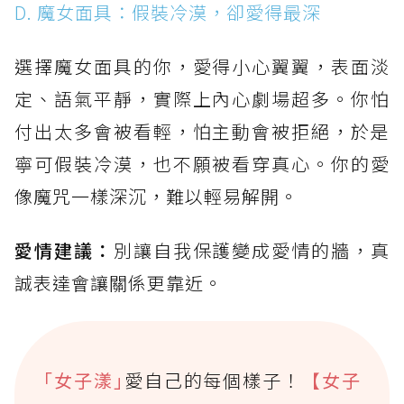
D. 魔女面具：假裝冷漠，卻愛得最深
選擇魔女面具的你，愛得小心翼翼，表面淡
定、語氣平靜，實際上內心劇場超多。你怕
付出太多會被看輕，怕主動會被拒絕，於是
寧可假裝冷漠，也不願被看穿真心。你的愛
像魔咒一樣深沉，難以輕易解開。
愛情建議：
別讓自我保護變成愛情的牆，真
誠表達會讓關係更靠近。
｢女子漾｣
愛自己的每個樣子！
【女子