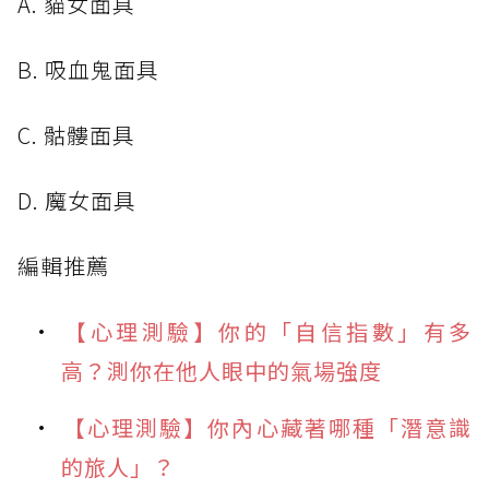
A. 貓女面具
B. 吸血鬼面具
C. 骷髏面具
D. 魔女面具
編輯推薦
【心理測驗】你的「自信指數」有多
高？測你在他人眼中的氣場強度
【心理測驗】你內心藏著哪種「潛意識
的旅人」？