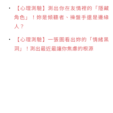
【心理測驗】測出你在友情裡的「隱藏
角色」！妳是傾聽者、操盤手還是邊緣
人？
【心理測驗】一張圖看出妳的「情緒黑
洞」！測出最近最讓你焦慮的根源