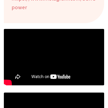
power