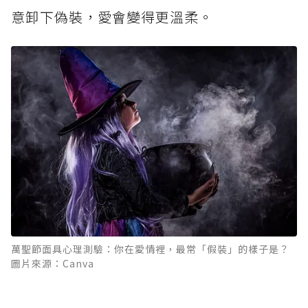
意卸下偽裝，愛會變得更溫柔。
萬聖節面具心理測驗：你在愛情裡，最常「假裝」的樣子是？
圖片來源：Canva