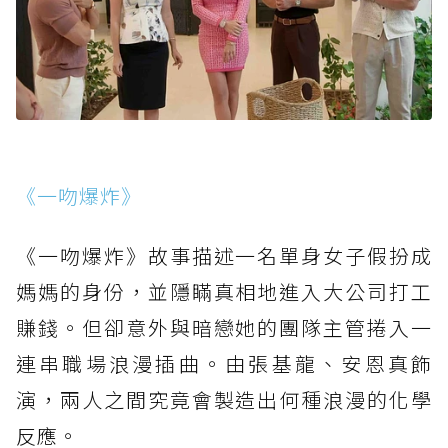
《一吻爆炸》
《一吻爆炸》故事描述一名單身女子假扮成
媽媽的身份，並隱瞞真相地進入大公司打工
賺錢。但卻意外與暗戀她的團隊主管捲入一
連串職場浪漫插曲。由張基龍、安恩真飾
演，兩人之間究竟會製造出何種浪漫的化學
反應。