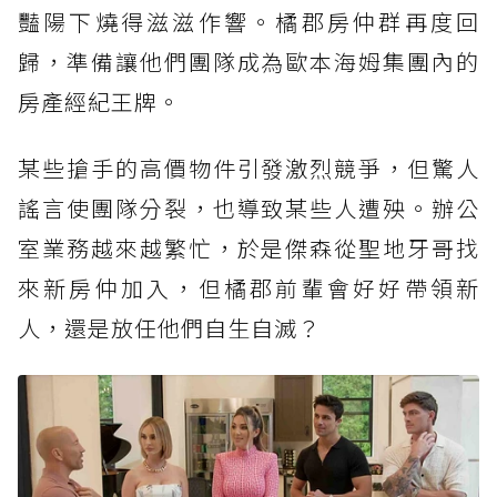
豔陽下燒得滋滋作響。橘郡房仲群再度回
歸，準備讓他們團隊成為歐本海姆集團內的
房產經紀王牌。
某些搶手的高價物件引發激烈競爭，但驚人
謠言使團隊分裂，也導致某些人遭殃。辦公
室業務越來越繁忙，於是傑森從聖地牙哥找
來新房仲加入，但橘郡前輩會好好帶領新
人，還是放任他們自生自滅？