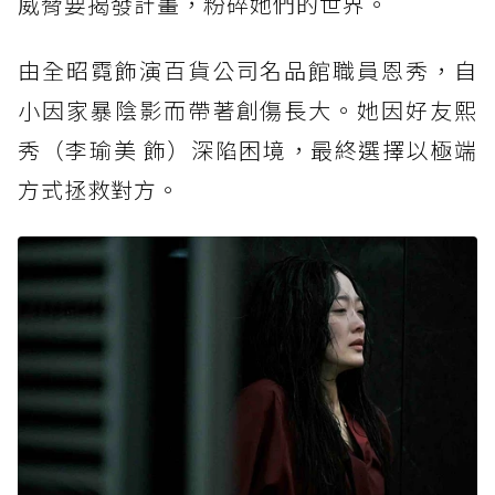
威脅要揭發計畫，粉碎她們的世界。
由全昭霓飾演百貨公司名品館職員恩秀，自
小因家暴陰影而帶著創傷長大。她因好友熙
秀（李瑜美 飾）深陷困境，最終選擇以極端
方式拯救對方。