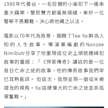
1980年代曼谷，一名狡猾的小偷犯下一連串
重大竊案，警民雙方都毫無頭緒，幸好一位
警察不畏艱難，決心將他繩之以法。
電影以70年代為背景，揭開了Tee Yai鮮為人
知的人生故事。導演兼編劇的Nonzee
Nimibutr分享了他重現這位史上頭號通緝犯
故事的靈感：「《悍匪傳奇》講述的是一位
昔日亡命之徒的故事，他的傳奇故事我們早
已耳熟能詳。 但這次，我想呈現一個從未被
提及的視角。Yai這樣偉大的亡命之徒並非孤
軍奮戰。」