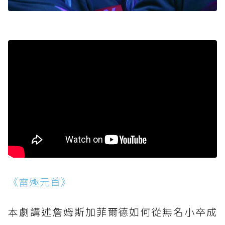
《雷殛元首》
本劇講述詹姆斯加菲爾德如何從無名小卒成