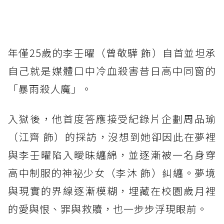
年僅25歲的李壬曜（曾敬驊 飾）自首並坦承
自己就是媒體口中冷血殺害昔日高中同窗的
「暴雨殺人魔」。
入獄後，他首度答應接受紀錄片企劃周品瑜
（江齊 飾）的採訪，沒想到她卻因此在夢裡
與李壬曜陷入曖昧纏綿，並逐漸被一名身穿
高中制服的神祕少女（李沐 飾）糾纏。夢境
與現實的界線逐漸模糊，埋藏在校園歲月裡
的愛與恨、罪與救贖，也一步步浮現眼前。