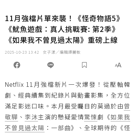
11月強檔片單來襲！《怪奇物語5》
《魷魚遊戲：真人挑戰賽: 第2季》
《如果我不曾見過太陽》重磅上線
2025-10-23 13:42
女子漾／編輯譚麗敏
Netflix 11月強檔新片一次爆發！從壓軸韓
劇、經典續集到紀錄片與動畫影集，全方位
滿足影迷口味。本月最受矚目的莫過於由
曾
敬驊
、
李沐
主演的懸疑愛情
驚悚
劇《
如果我
不曾見過太陽
：一部曲》、全球期待的《怪