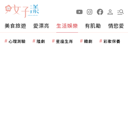
美食旅遊
愛漂亮
生活娛樂
有肌勵
情慾愛
心理測驗
陸劇
星座生肖
韓劇
彩妝保養