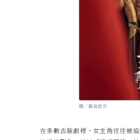
圖／截自官方
在多數古裝劇裡，女主角往往被設