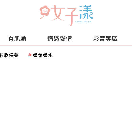
有肌勵
情慾愛情
影音專區
彩妝保養
香氛香水