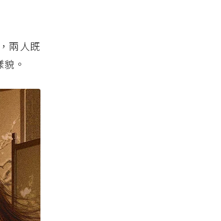
，兩人既
樣貌。