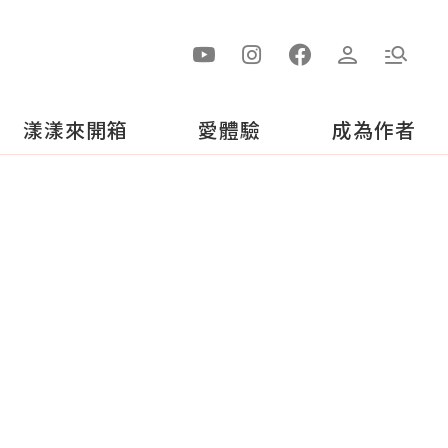
漾漾來開箱
愛體驗
成為作者