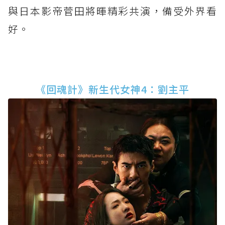
與日本影帝菅田將暉精彩共演，備受外界看
好。
《回魂計》新生代女神4：劉主平