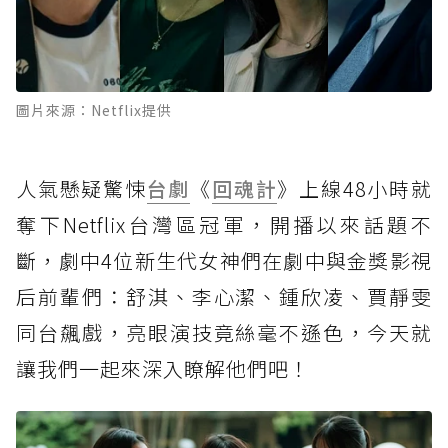
圖片來源：Netflix提供
人氣懸疑驚悚
台劇
《
回魂計
》上線48小時就
奪下Netflix台灣區冠軍，開播以來話題不
斷，劇中4位新生代女神們在劇中與金獎影視
后前輩們：舒淇、李心潔、鍾欣凌、賈靜雯
同台飆戲，亮眼演技竟絲毫不遜色，今天就
讓我們一起來深入瞭解他們吧！