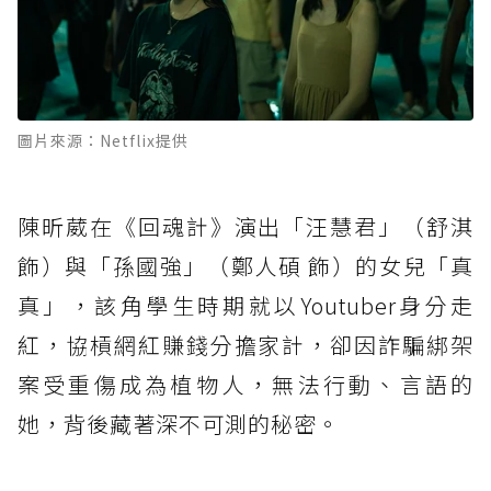
圖片來源：Netflix提供
陳昕葳在《回魂計》演出「汪慧君」（舒淇
飾）與「孫國強」（鄭人碩 飾）的女兒「真
真」，該角學生時期就以Youtuber身分走
紅，協槓網紅賺錢分擔家計，卻因詐騙綁架
案受重傷成為植物人，無法行動、言語的
她，背後藏著深不可測的秘密。