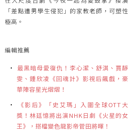
在大尺度台劇《今夜一起為愛鼓掌》接演
「差點遭男學生侵犯」的家教老師，可塑性
極高。
編輯推薦
最黑暗母愛復仇！李心潔、舒淇、賈靜
雯、鍾欣凌《回魂計》影視后飆戲，豪
華陣容星光熠熠！
《影后》「史艾瑪」入圍全球OTT大
獎！林廷憶將出演NHK日劇《火星的女
王》，搭檔變色龍影帝菅田將暉！