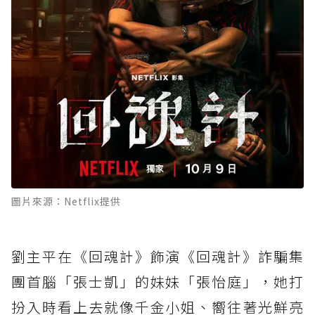
圖片來源：Netflix提供
劉主平在《回魂計》飾演《回魂計》詐騙集
團首腦「張士凱」的妹妹「張怡庭」，她打
扮入時看上去就像千金小姐、嚮往著光鮮亮