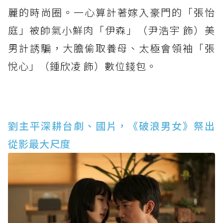
麗的時尚圈。一心算計著嫁入豪門的「張怡
庭」被帥氣小鮮肉「伊森」（尹浩宇 飾）美
男計誘騙，大膽偷取養母、太極會領袖「張
悅心」（鍾欣凌 飾）數位錢包。
劉主平深耕台劇、國片，《破浪男女》祭出
從影最大尺度