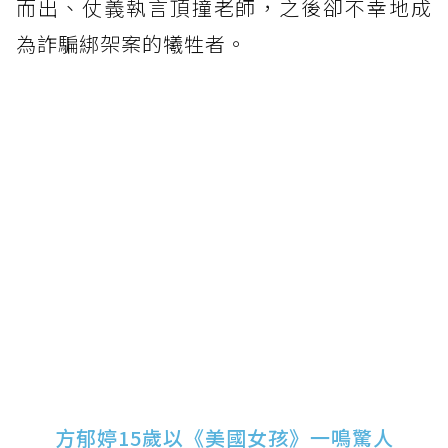
而出、仗義執言頂撞老師，之後卻不幸地成
為詐騙綁架案的犧牲者。
方郁婷15歲以《美國女孩》一鳴驚人