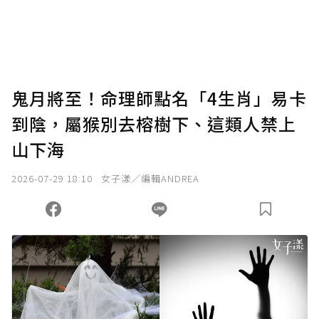
鬼月將至！命理師點名「4生肖」易卡
到陰，屬猴別去榕樹下、這類人禁上
山下海
2026-07-29 18:10
女子漾／編輯ANDREA