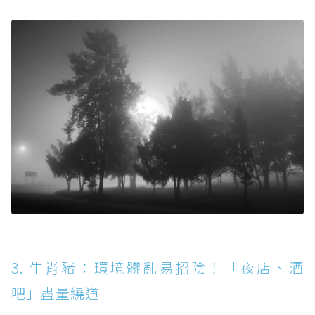
3. 生肖豬：環境髒亂易招陰！「夜店、酒
吧」盡量繞道