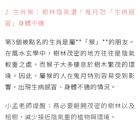
2. 生肖猴：樹林陰氣濃！鬼月恐「生病感
冒」身體不適
第3個被點名的生肖是屬**「猴」**的朋友。
在風水玄學中，樹林茂密的地方往往是陰氣
較重之處，而猴子大多棲息於樹木繁茂的環
境。因此，屬猴的人在鬼月特別容易受到影
響，出現生病感冒、身體不適的情況。
小孟老師提醒：務必要避開茂密的樹林以及
榕樹，減少接近陰氣重的植物與環境。