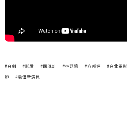
#台劇
#影后
#回魂計
#林廷憶
#方郁婷
#台北電影
節
#最佳新演員