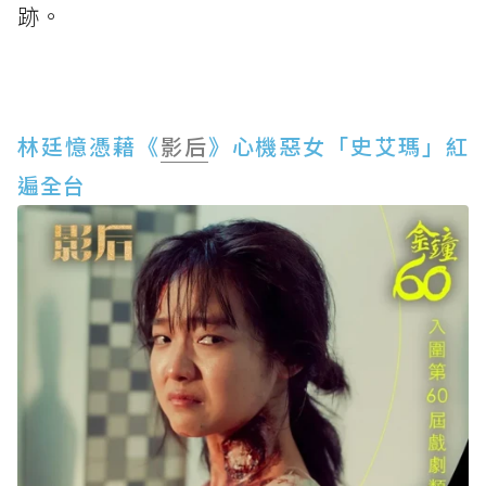
跡。
林廷憶憑藉《
影后
》心機惡女「史艾瑪」紅
遍全台