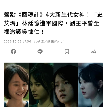
盤點《回魂計》4大新生代女神！「史
艾瑪」林廷憶進軍國際，劉主平曾全
裸激戰吳慷仁！
2025-10-22 17:56
女子漾／編輯Wendi