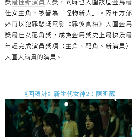
獎
最佳新演員
大獎，同時也入圍該屆金馬最
佳女主角，被譽為「怪物新人」。隔年方郁
婷再以犯罪懸疑電影《罪後真相》入圍金馬
獎最佳女配角獎，成為金馬獎史上最快及最
年輕完成演員獎項（主角、配角、新演員）
入圍大滿貫的演員。
《回魂計》新生代女神2：陳昕葳