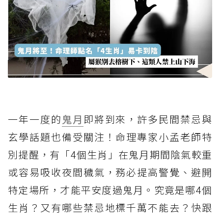
一年一度的
鬼月
即將到來，許多民間禁忌與
玄學話題也備受關注！命理專家小孟老師特
別提醒，有「4個生肖」在鬼月期間陰氣較重
或容易吸收夜間穢氣，務必提高警覺、避開
特定場所，才能平安度過鬼月。究竟是哪4個
生肖？又有哪些禁忌地標千萬不能去？快跟