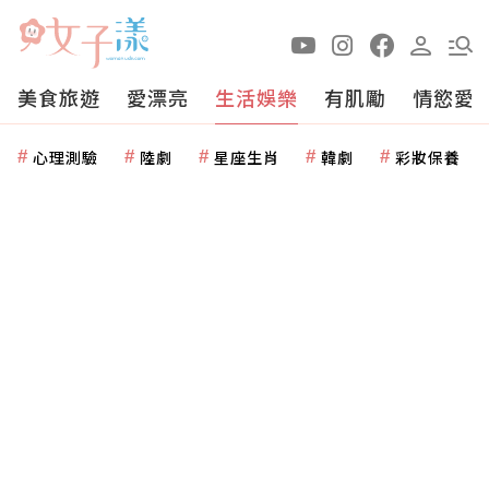
美食旅遊
愛漂亮
生活娛樂
有肌勵
情慾愛
心理測驗
陸劇
星座生肖
韓劇
彩妝保養