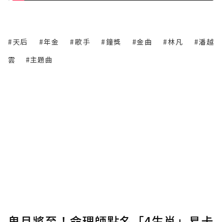
#天后
#年金
#歌手
#鐘獎
#金曲
#林凡
#潘越
雲
#主題曲
鬼月將至！命理師點名「4生肖」易卡