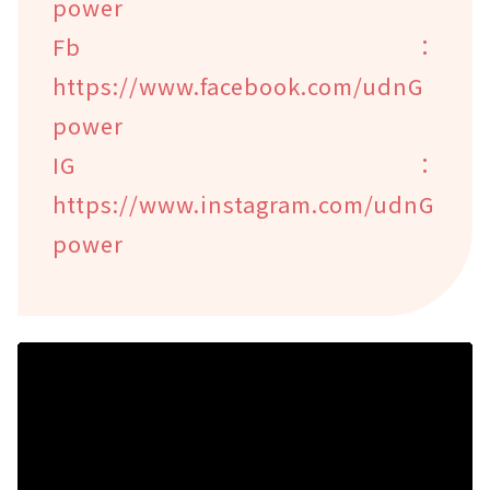
power
Fb：
https://www.facebook.com/udnG
power
IG：
https://www.instagram.com/udnG
power