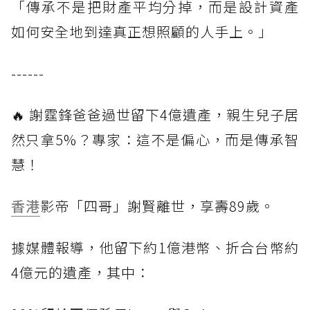
「傳承不是把財產平均分掉，而是設計資產
如何安全地到達真正想照顧的人手上。」
------
🔥 謝霆鋒爸爸過世留下4億遺產，親生兒子居
然只拿5%？專家：這不是偏心，而是傳承智
慧！
香港
影帝「四哥」謝賢離世，享壽89歲。
據媒體報導，他留下約1億港幣、折合台幣約
4億元的遺產，其中：