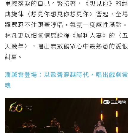
單戀落淚的自己。緊接著，《想見你》的經
典旋律〈想見你想見你想見你〉響起，全場
觀眾忍不住跟著哼唱，氣氛一度感性滿點。
林凡更以細膩情感詮釋《犀利人妻》的〈五
天幾年〉，唱出無數觀眾心中最熟悉的愛恨
糾葛。
潘越雲登場：以歌聲穿越時代，唱出戲劇靈
魂