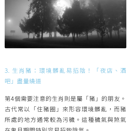
3. 生肖豬：環境髒亂易招陰！「夜店、酒
吧」盡量繞道
第4個需要注意的生肖則是屬「豬」的朋友。
古代常以「住豬圈」來形容環境髒亂，而豬
所處的地方通常較為污穢。這種穢氣與煞氣
在鬼月期間特別容易招致陰氣。