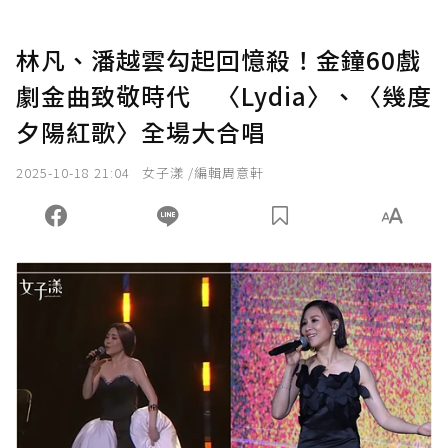
林凡、潘越雲勾起回憶殺！金鐘60戲
劇金曲致敬時代 〈Lydia〉、〈幾度
夕陽紅歌〉全場大合唱
2025-10-18 21:04
女子漾 /編輯周意軒