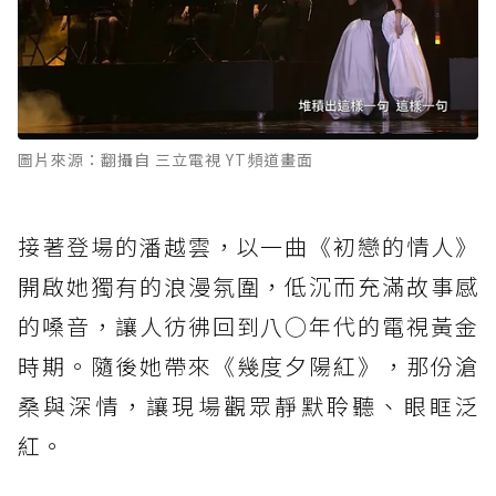
圖片來源：翻攝自 三立電視 YT頻道畫面
接著登場的潘越雲，以一曲《初戀的情人》
開啟她獨有的浪漫氛圍，低沉而充滿故事感
的嗓音，讓人彷彿回到八○年代的電視黃金
時期。隨後她帶來《幾度夕陽紅》，那份滄
桑與深情，讓現場觀眾靜默聆聽、眼眶泛
紅。