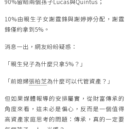
90%留給兩個孫子Lucas與Quintus；
10%由親生子女謝霆鋒與謝婷婷分配，謝霆
鋒僅約拿到5%。
消息一出，網友紛紛疑惑：
「親生兒子為什麼只拿5%？」
「前媳婦
張柏芝
為什麼可以代管資產？」
但如果媒體報導的安排屬實，從財富傳承的
角度來看，這未必是偏心，反而是一個值得
高資產家庭思考的問題：傳承，真的一定要