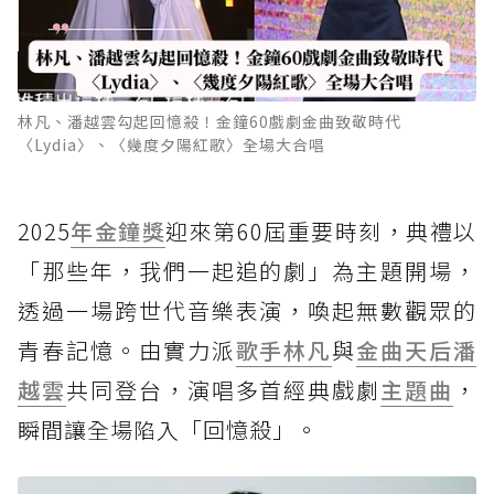
林凡、潘越雲勾起回憶殺！金鐘60戲劇金曲致敬時代
〈Lydia〉、〈幾度夕陽紅歌〉全場大合唱
2025
年金
鐘獎
迎來第60屆重要時刻，典禮以
「那些年，我們一起追的劇」為主題開場，
透過一場跨世代音樂表演，喚起無數觀眾的
青春記憶。由實力派
歌手
林凡
與
金曲
天后
潘
越雲
共同登台，演唱多首經典戲劇
主題曲
，
瞬間讓全場陷入「回憶殺」。