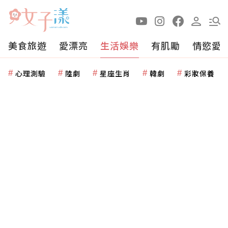
美食旅遊
愛漂亮
生活娛樂
有肌勵
情慾愛
心理測驗
陸劇
星座生肖
韓劇
彩妝保養