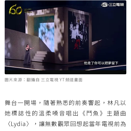
圖片來源：翻攝自 三立電視 YT頻道畫面
舞台一開場，隨著熟悉的前奏響起，林凡以
她標誌性的溫柔嗓音唱出《鬥魚》主題曲
〈Lydia〉，讓無數觀眾回想起當年電視前為