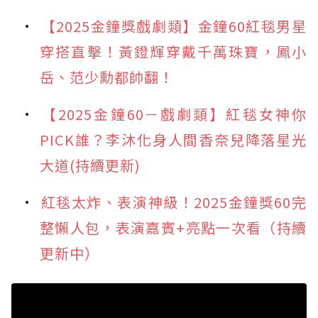
【2025金鐘獎戲劇類】金鐘60紅毯男星
穿搭直擊！黃鐙輝穿戴千萬珠寶，鳳小
岳、范少勳都帥翻！
【2025金鐘60－戲劇類】紅毯女神你
PICK誰？李沐化身人間香奈兒降落星光
大道(持續更新)
紅毯太炸、表演神級！2025金鐘獎60完
整懶人包，表演嘉賓+亮點一次看（持續
更新中）