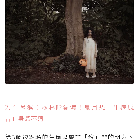
2. 生肖猴：樹林陰氣濃！鬼月恐「生病感
冒」身體不適
第3個被點名的生肖是屬**「猴」**的朋友。