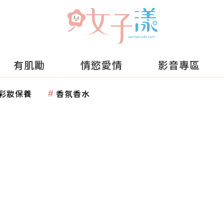
有肌勵
情慾愛情
影音專區
彩妝保養
香氛香水