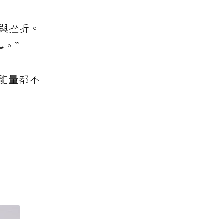
與挫折。
事。”
能量都不