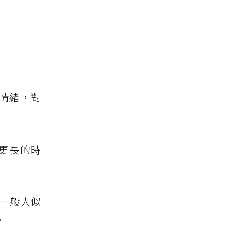
情緒，對
更長的時
一
般
人似
。