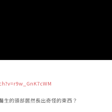
tch?v=r9w_GnK7cWM
醫生的頭部居然長出奇怪的東西？