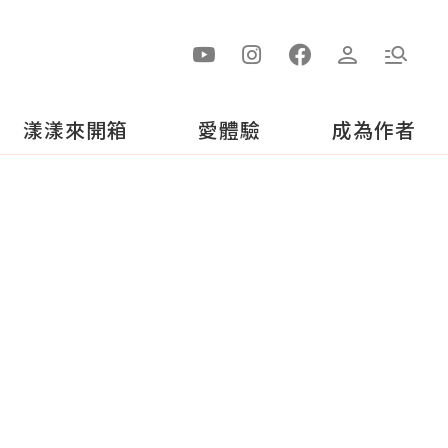
漾漾來開箱
愛體驗
成為作者