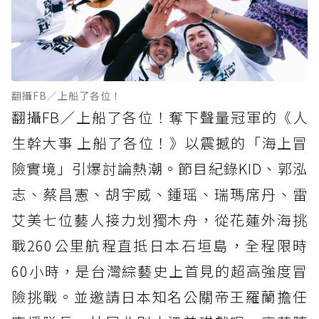
翻攝FB／上船了各位！
翻攝FB／上船了各位！奪下聲量冠軍的《人
生幹大事 上船了各位！》以震撼的「海上冒
險實境」引爆討論熱潮。節目紀錄KID、郭泓
志、蔡昌憲、胡宇威、鍾瑶、瑞瑪席丹、雷
艾美七位藝人接力划獨木舟，從花蓮外海挑
戰260公里航程直抵日本石垣島，全程限時
60小時，是台灣綜藝史上首見的超高強度冒
險挑戰。並邀請日本知名公關帝王羅蘭擔任