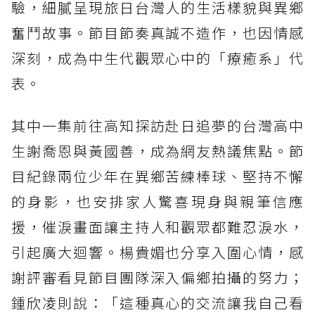
驗，細膩呈現旅日台灣人的生活樣貌與異鄉
奮鬥故事。節目節奏真誠不造作，也因情感
深刻，成為中生代觀眾心中的「療癒系」代
表。
其中一集前往高知探訪赴日追夢的台灣高中
生謝喬恩與黃國善，成為網友熱議焦點。節
目紀錄兩位少年在異鄉苦練棒球、堅持不懈
的身影，也安排家人驚喜現身與親筆信應
援，催淚畫面讓主持人和觀眾都難忍淚水，
引起廣大迴響。楊貴媚也分享入圍心情，感
謝評審看見節目團隊深入偏鄉拍攝的努力；
鍾欣凌則說：「這種真心的交流讓我自己看