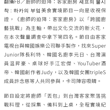
翻攝FB／廚師的迫降：客家廚房 셰프의 불시
착 : 하카의 부엌美食實境節目一向是收視保
證，《廚師的迫降：客家廚房》以「跨國廚
藝挑戰」為主軸，帶出文化交流的新火花，
在本次聲量調查中拿下第四名。節目由客家
電視台與韓國娛樂公司聯手製作，找來Super
Junior隊長利特、韓國名廚李元日、台灣演
員温昇豪、桌球好手江宏傑、YouTuber酒
帝、韓國創作者Judy，以及韓國女團tripleS
成員許念慈等人共同參與，卡司陣容吸睛。
節目設定將廚師「丟包」到台灣客家聚落挑
戰料理，從採集、備料到上桌，全程實境紀