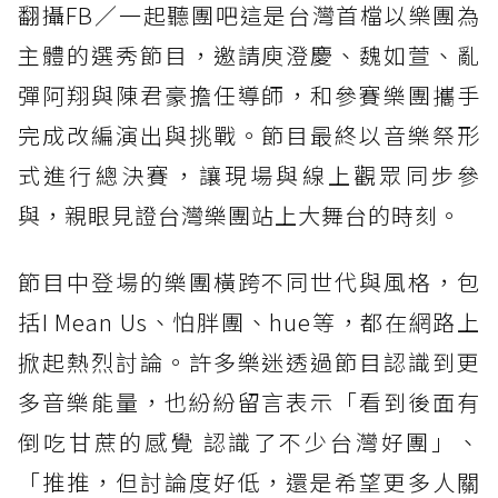
翻攝FB／一起聽團吧這是台灣首檔以樂團為
主體的選秀節目，邀請庾澄慶、魏如萱、亂
彈阿翔與陳君豪擔任導師，和參賽樂團攜手
完成改編演出與挑戰。節目最終以音樂祭形
式進行總決賽，讓現場與線上觀眾同步參
與，親眼見證台灣樂團站上大舞台的時刻。
節目中登場的樂團橫跨不同世代與風格，包
括I Mean Us、怕胖團、hue等，都在網路上
掀起熱烈討論。許多樂迷透過節目認識到更
多音樂能量，也紛紛留言表示「看到後面有
倒吃甘蔗的感覺 認識了不少台灣好團」、
「推推，但討論度好低，還是希望更多人關