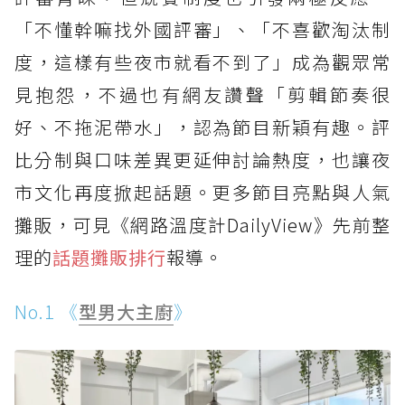
「不懂幹嘛找外國評審」、「不喜歡淘汰制
度，這樣有些夜市就看不到了」成為觀眾常
見抱怨，不過也有網友讚聲「剪輯節奏很
好、不拖泥帶水」，認為節目新穎有趣。評
比分制與口味差異更延伸討論熱度，也讓夜
市文化再度掀起話題。更多節目亮點與人氣
攤販，可見《網路溫度計DailyView》先前整
理的
話題攤販排行
報導。
No.1 《
型男大主廚
》