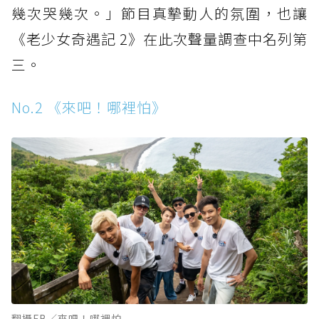
幾次哭幾次。」節目真摯動人的氛圍，也讓
《老少女奇遇記 2》在此次聲量調查中名列第
三。
No.2 《來吧！哪裡怕》
翻攝FB／來吧！哪裡怕