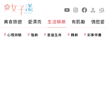
美食旅遊
愛漂亮
生活娛樂
有肌勵
情慾愛
心理測驗
陸劇
星座生肖
韓劇
彩妝保養