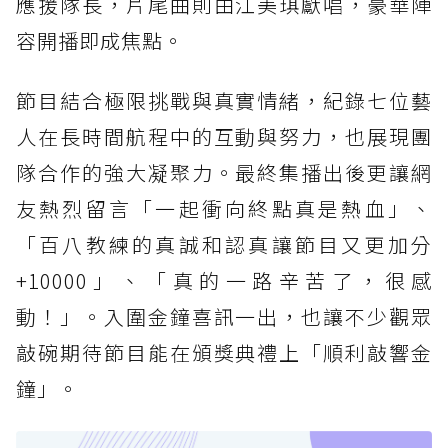
應援隊長，片尾曲則由江美琪獻唱，豪華陣
容開播即成焦點。
節目結合極限挑戰與真實情緒，紀錄七位藝
人在長時間航程中的互動與努力，也展現團
隊合作的強大凝聚力。最終集播出後更讓網
友熱烈留言「一起衝向終點真是熱血」、
「百八教練的真誠和認真讓節目又更加分
+10000」、「真的一路辛苦了，很感
動！」。入圍金鐘喜訊一出，也讓不少觀眾
敲碗期待節目能在頒獎典禮上「順利敲響金
鐘」。