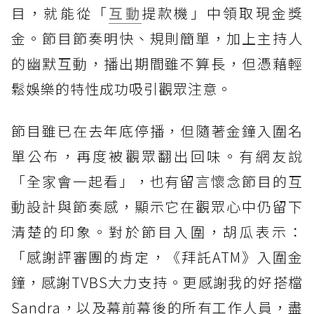
目，就能從「
互動
提款機」中領取現金獎
金。節目節奏明快、規則簡單，加上主持人
的幽默互動，播出期間雖不算長，但憑藉輕
鬆娛樂的特性成功吸引觀眾注意。
節目雖已在去年底停播，但隨著金鐘入圍名
單公布，再度被觀眾翻出回味。有網友說
「全家會一起看」，也有留言懷念節目的互
動設計與節奏感，顯示它在觀眾心中仍留下
清楚的印象。對於節目入圍，胡瓜表示：
「感謝評審團的肯定，《拜託ATM》入圍金
鐘，感謝TVBS大力支持。更感謝我的好搭檔
Sandra，以及幕前幕後的所有工作人員，盡