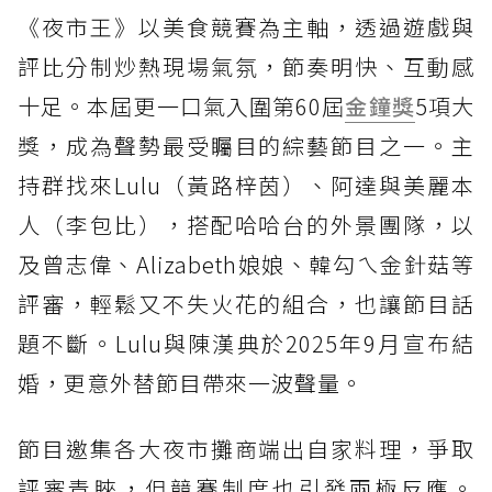
《夜市王》以美食競賽為主軸，透過遊戲與
評比分制炒熱現場氣氛，節奏明快、互動感
十足。本屆更一口氣入圍第60屆
金鐘獎
5項大
獎，成為聲勢最受矚目的綜藝節目之一。主
持群找來Lulu（黃路梓茵）、阿達與美麗本
人（李包比），搭配哈哈台的外景團隊，以
及曾志偉、Alizabeth娘娘、韓勾ㄟ金針菇等
評審，輕鬆又不失火花的組合，也讓節目話
題不斷。Lulu與陳漢典於2025年9月宣布結
婚，更意外替節目帶來一波聲量。
節目邀集各大夜市攤商端出自家料理，爭取
評審青睞，但競賽制度也引發兩極反應。