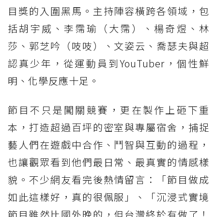
目獎的入圍黑馬。主持陣容橫跨各領域，包
括胡宇威、李霈瑜（大霈）、楊奇煜、林
莎、郭芝吟（吱吱）、文姿云、喬瑟夫與超
認真少年，從運動員到YouTuber，個性鮮
明、化學反應十足。
節目不只是闖關競賽，更在製作上砸下重
本，打造超過百坪的密室與專屬宿舍，捕捉
藝人們在遊戲中合作、鬥智與互動的過程，
也讓觀眾看到他們最日常、最真實的情感樣
貌。不少網友看完後熱情留言：「節目做成
如此這樣好，真的很佩服」、「沉浸式實境
節目雖然比國外晚的，但台灣終於有做了！