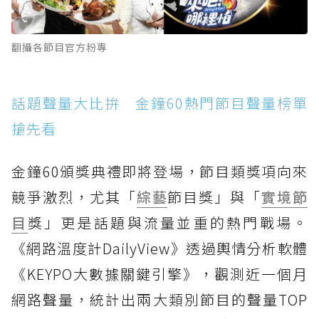
翻攝各節目官方粉專
話題聲量大比拚 金鐘60熱門節目聲量榜單
搶先看
金鐘60頒獎典禮即將登場，節目類獎項向來
競爭激烈，尤其「
綜藝
節目獎」與「
實境節
目
獎」更是話題與流量並重的熱門戰場。
《網路溫度計DailyView》透過輿情分析軟體
《KEYPO大數據關鍵引擎》，觀測近一個月
網路聲量，統計出兩大類別節目的聲量TOP