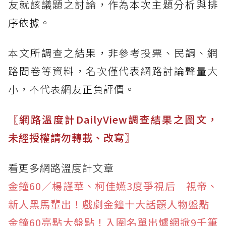
友就該議題之討論，作為本次主題分析與排
序依據。
本文所調查之結果，非參考投票、民調、網
路問卷等資料，名次僅代表網路討論聲量大
小，不代表網友正負評價。
〖網路溫度計DailyView調查結果之圖文，
未經授權請勿轉載、改寫〗
看更多網路溫度計文章
金鐘60／楊謹華、柯佳嬿3度爭視后 視帝、
新人黑馬輩出！戲劇金鐘十大話題人物盤點
金鐘60亮點大盤點！入圍名單出爐網掀9千筆