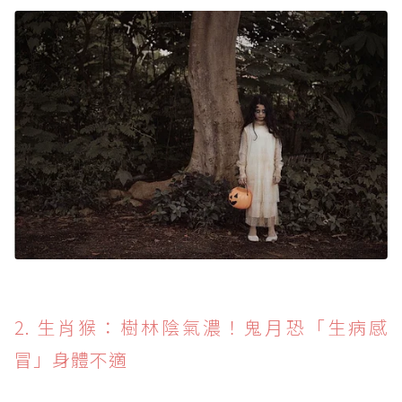
2. 生肖猴：樹林陰氣濃！鬼月恐「生病感
冒」身體不適