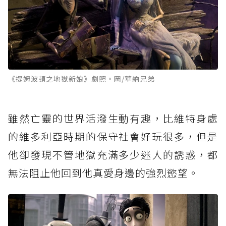
《提姆波頓之地獄新娘》劇照。圖/華納兄弟
雖然亡靈的世界活潑生動有趣，比維特身處
的維多利亞時期的保守社會好玩很多，但是
他卻發現不管地獄充滿多少迷人的誘惑，都
無法阻止他回到他真愛身邊的強烈慾望。