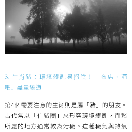
3. 生肖豬：環境髒亂易招陰！「夜店、酒
吧」盡量繞道
第4個需要注意的生肖則是屬「豬」的朋友。
古代常以「住豬圈」來形容環境髒亂，而豬
所處的地方通常較為污穢。這種穢氣與煞氣