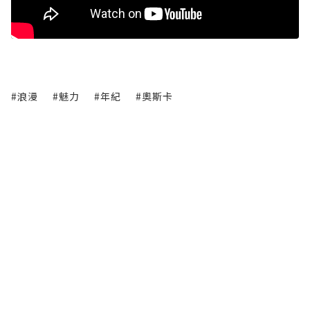
#浪漫
#魅力
#年紀
#奧斯卡