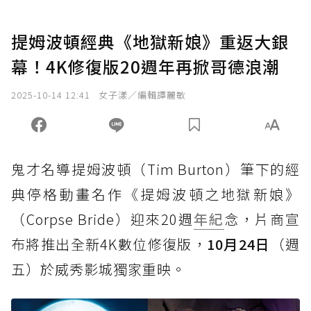
提姆波頓經典《地獄新娘》重返大銀
幕！4K修復版20週年再掀哥德浪潮
2025-10-14 12:41
女子漾／編輯譚麗敏
鬼才名導提姆波頓（Tim Burton）筆下的經
典停格動畫名作《提姆波頓之地獄新娘》
（Corpse Bride）迎來20週
年紀
念，片商宣
布將推出全新4K數位修復版，
10月24日
（週
五）於威秀影城獨家重映。