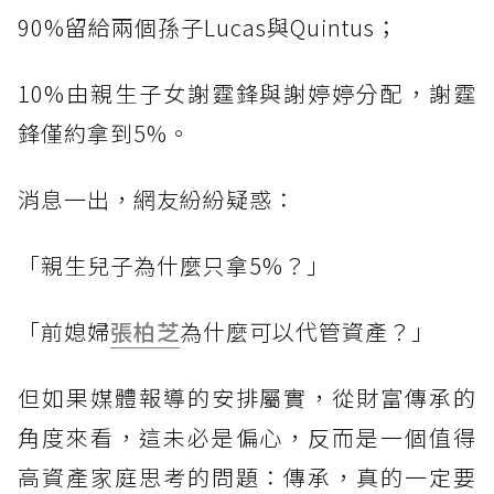
90%留給兩個孫子Lucas與Quintus；
10%由親生子女謝霆鋒與謝婷婷分配，謝霆
鋒僅約拿到5%。
消息一出，網友紛紛疑惑：
「親生兒子為什麼只拿5%？」
「前媳婦
張柏芝
為什麼可以代管資產？」
但如果媒體報導的安排屬實，從財富傳承的
角度來看，這未必是偏心，反而是一個值得
高資產家庭思考的問題：傳承，真的一定要