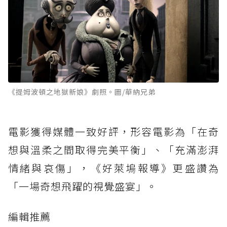
《提姆波頓之地獄新娘》劇照。圖/華納兄弟
電影獲得媒體一致好評，形容電影為「在奇
想與溫柔之間取得完美平衡」、「充滿澎湃
情緒與哀傷」，《好萊塢報導》更盛讚為
「一場奇想飛躍的視覺盛宴」。
編輯推薦