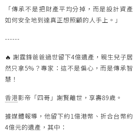
「傳承不是把財產平均分掉，而是設計資產
如何安全地到達真正想照顧的人手上。」
------
🔥 謝霆鋒爸爸過世留下4億遺產，親生兒子居
然只拿5%？專家：這不是偏心，而是傳承智
慧！
香港
影帝「四哥」謝賢離世，享壽89歲。
據媒體報導，他留下約1億港幣、折合台幣約
4億元的遺產，其中：