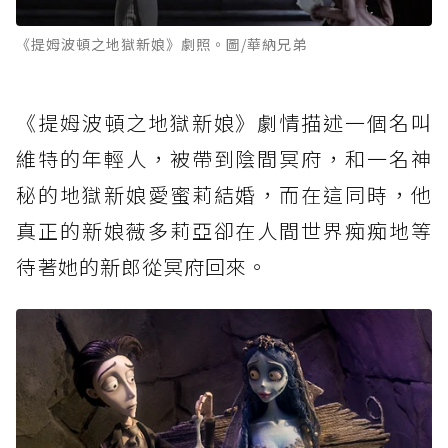
《提姆波頓之地獄新娘》劇照。圖/華納兄弟
《提姆波頓之地獄新娘》劇情描述一個名叫
維特的年輕人，被帶到陰間冥府，和一名神
秘的地獄新娘愛蜜莉結婚，而在這同時，他
真正的新娘薇多莉亞卻在人間世界痴痴地等
待著她的新郎從冥府回來。