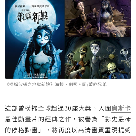
《提姆波頓之地獄新娘》海報、劇照。圖/華納兄弟
這部曾橫掃全球超過30座大獎、入圍
奧斯卡
最佳動畫片的經典之作，被譽為「影史最棒
的停格動畫」，將再度以高清畫質重現提姆