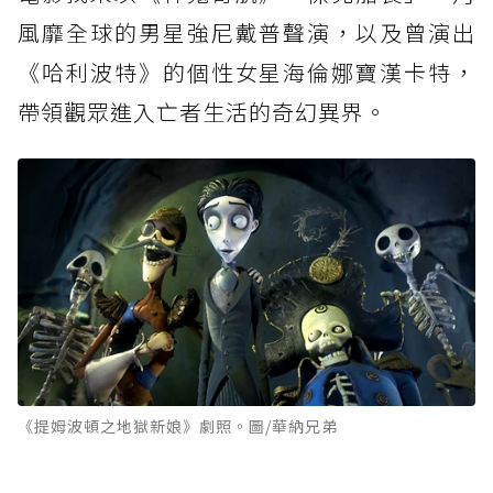
風靡全球的男星強尼戴普聲演，以及曾演出
《哈利波特》的個性女星海倫娜寶漢卡特，
帶領觀眾進入亡者生活的奇幻異界。
《提姆波頓之地獄新娘》劇照。圖/華納兄弟