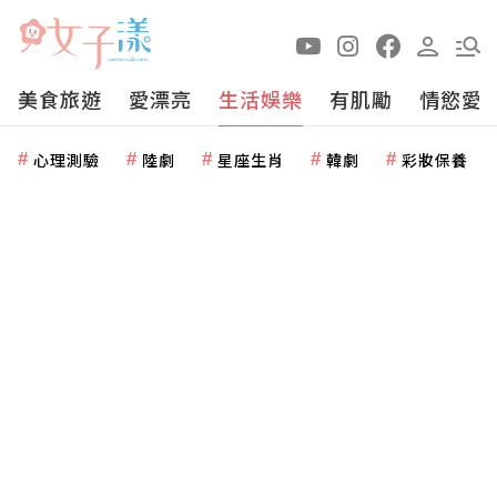
美食旅遊
愛漂亮
生活娛樂
有肌勵
情慾愛
心理測驗
陸劇
星座生肖
韓劇
彩妝保養