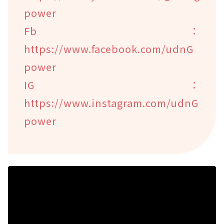
power
Fb：
https://www.facebook.com/udnG
power
IG：
https://www.instagram.com/udnG
power