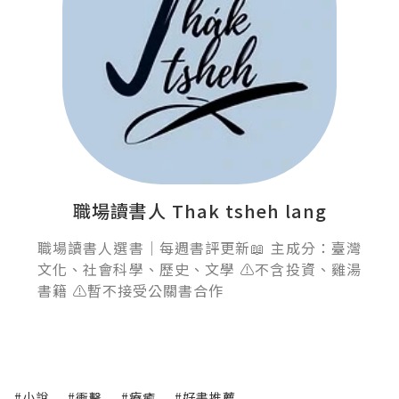
職場讀書人 Thak tsheh lang
職場讀書人選書｜每週書評更新📖 主成分：臺灣
文化、社會科學、歷史、文學 ⚠️不含投資、雞湯
書籍 ⚠️暫不接受公關書合作
#小說
#衝擊
#療癒
#好書推薦