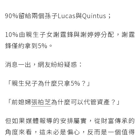
90%留給兩個孫子Lucas與Quintus；
10%由親生子女謝霆鋒與謝婷婷分配，謝霆
鋒僅約拿到5%。
消息一出，網友紛紛疑惑：
「親生兒子為什麼只拿5%？」
「前媳婦
張柏芝
為什麼可以代管資產？」
但如果媒體報導的安排屬實，從財富傳承的
角度來看，這未必是偏心，反而是一個值得