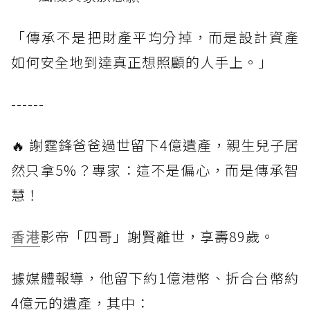
「傳承不是把財產平均分掉，而是設計資產
如何安全地到達真正想照顧的人手上。」
------
🔥 謝霆鋒爸爸過世留下4億遺產，親生兒子居
然只拿5%？專家：這不是偏心，而是傳承智
慧！
香港
影帝「四哥」謝賢離世，享壽89歲。
據媒體報導，他留下約1億港幣、折合台幣約
4億元的遺產，其中：