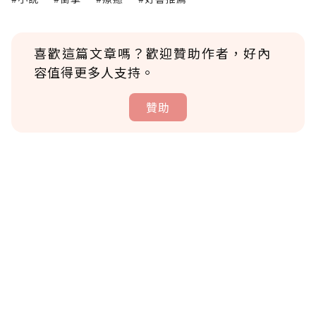
喜歡這篇文章嗎？歡迎贊助作者，好內
容值得更多人支持。
贊助
贊助說明
為了鼓勵作者持續創作更好的內容，會員可以
使用「贊助」功能實質回饋給喜愛的作者。可
將您認為適合的點數贈送給作者，一旦使用贊
助點數即不得撤銷，單筆贊助最低點數為30
點，最高點數沒有上限。