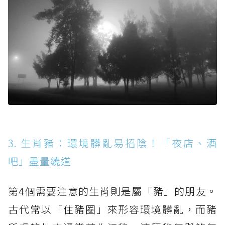
3. 生肖豬：環境髒亂易招陰！「夜店、酒
吧」盡量繞道
第4個需要注意的生肖則是屬「豬」的朋友。
古代常以「住豬圈」來形容環境髒亂，而豬