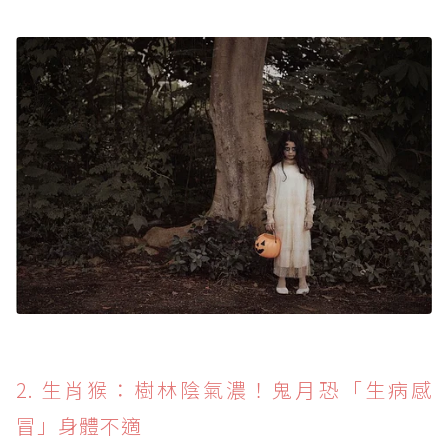
2. 生肖猴：樹林陰氣濃！鬼月恐「生病感
冒」身體不適