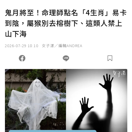
U 利點數 1 點 = NTD 1 元。
鬼月將至！命理師點名「4生肖」易卡
到陰，屬猴別去榕樹下、這類人禁上
確認送出
山下海
我已詳閱贊助說明，且同意站方的使用條款。
2026-07-29 18:10
女子漾／編輯ANDREA
您當前剩餘 U 利點數：
0
點；前往
購買點數