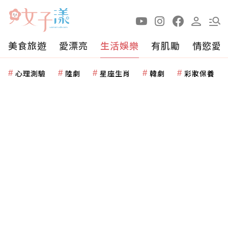
美食旅遊
愛漂亮
生活娛樂
有肌勵
情慾愛
心理測驗
陸劇
星座生肖
韓劇
彩妝保養