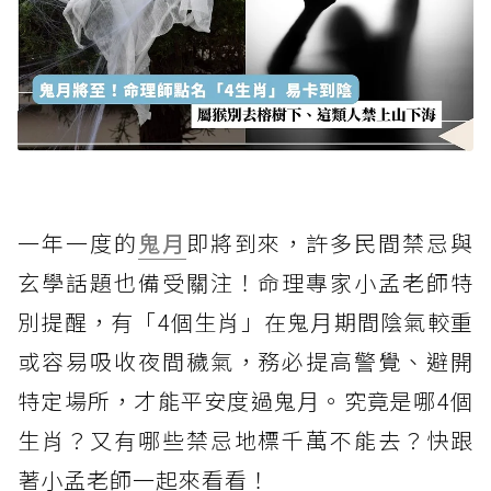
一年一度的
鬼月
即將到來，許多民間禁忌與
玄學話題也備受關注！命理專家小孟老師特
別提醒，有「4個生肖」在鬼月期間陰氣較重
或容易吸收夜間穢氣，務必提高警覺、避開
特定場所，才能平安度過鬼月。究竟是哪4個
生肖？又有哪些禁忌地標千萬不能去？快跟
著小孟老師一起來看看！