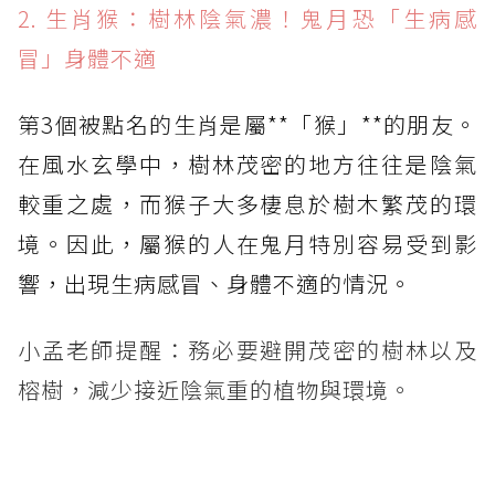
2. 生肖猴：樹林陰氣濃！鬼月恐「生病感
冒」身體不適
第3個被點名的生肖是屬**「猴」**的朋友。
在風水玄學中，樹林茂密的地方往往是陰氣
較重之處，而猴子大多棲息於樹木繁茂的環
境。因此，屬猴的人在鬼月特別容易受到影
響，出現生病感冒、身體不適的情況。
小孟老師提醒：務必要避開茂密的樹林以及
榕樹，減少接近陰氣重的植物與環境。