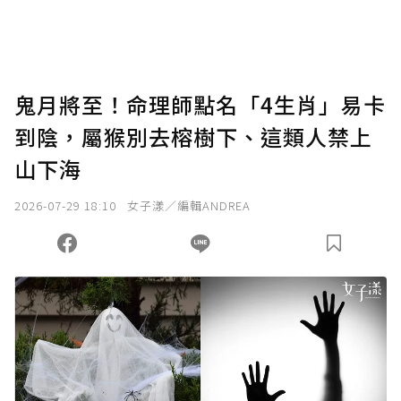
鬼月將至！命理師點名「4生肖」易卡
到陰，屬猴別去榕樹下、這類人禁上
山下海
2026-07-29 18:10
女子漾／編輯ANDREA