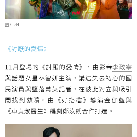
圖/tvN
《討厭的愛情》
11月登場的《討厭的愛情》，由影帝
李政宰
與話題女星林智妍主演，講述失去初心的國
民演員與墮落菁英記者，在彼此對立與吸引
間找到救贖。由《好搭檔》導演金伽藍與
《車貞淑醫生》編劇鄭汝朗合作打造。