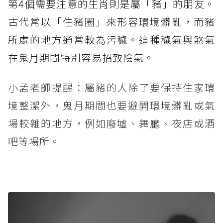
第4個需要注意的生肖則是屬「豬」的朋友。
古代常以「住豬圈」來形容環境髒亂，而豬
所處的地方通常較為污穢。這種穢氣與煞氣
在鬼月期間特別容易招致陰氣。
小孟老師提醒：屬豬的人除了要保持住家環
境整潔外，鬼月期間也要避開環境髒亂或氣
場較雜的地方，例如廢墟、舞廳、夜店或酒
吧等場所。