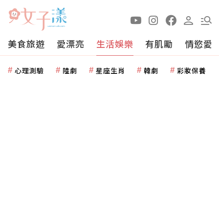
美食旅遊
愛漂亮
生活娛樂
有肌勵
情慾愛
心理測驗
陸劇
星座生肖
韓劇
彩妝保養