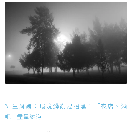
3. 生肖豬：環境髒亂易招陰！「夜店、酒
吧」盡量繞道