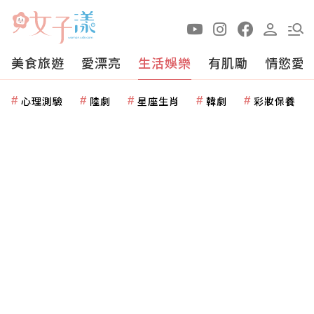
美食旅遊
愛漂亮
生活娛樂
有肌勵
情慾愛
心理測驗
陸劇
星座生肖
韓劇
彩妝保養