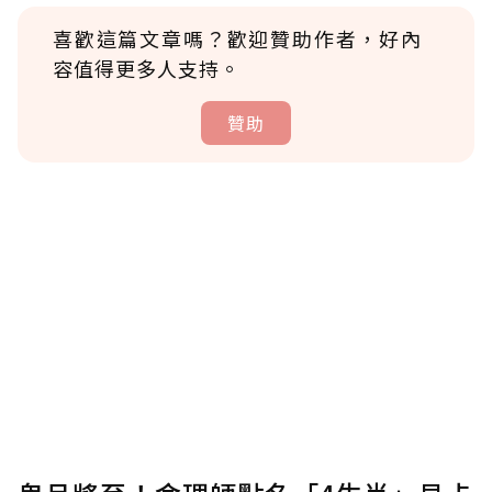
喜歡這篇文章嗎？歡迎贊助作者，好內
容值得更多人支持。
贊助
贊助說明
為了鼓勵作者持續創作更好的內容，會員可以
使用「贊助」功能實質回饋給喜愛的作者。可
將您認為適合的點數贈送給作者，一旦使用贊
助點數即不得撤銷，單筆贊助最低點數為30
點，最高點數沒有上限。
U 利點數 1 點 = NTD 1 元。