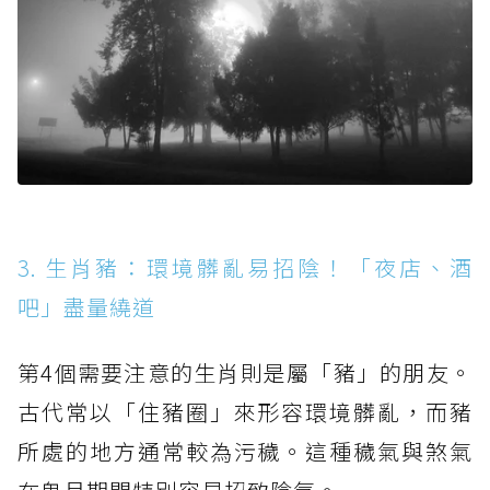
3. 生肖豬：環境髒亂易招陰！「夜店、酒
吧」盡量繞道
第4個需要注意的生肖則是屬「豬」的朋友。
古代常以「住豬圈」來形容環境髒亂，而豬
所處的地方通常較為污穢。這種穢氣與煞氣