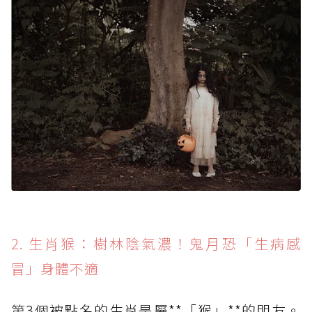
2. 生肖猴：樹林陰氣濃！鬼月恐「生病感
冒」身體不適
第3個被點名的生肖是屬**「猴」**的朋友。