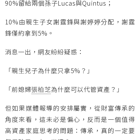
90%留給兩個孫子Lucas與Quintus；
10%由親生子女謝霆鋒與謝婷婷分配，謝霆
鋒僅約拿到5%。
消息一出，網友紛紛疑惑：
「親生兒子為什麼只拿5%？」
「前媳婦
張柏芝
為什麼可以代管資產？」
但如果媒體報導的安排屬實，從財富傳承的
角度來看，這未必是偏心，反而是一個值得
高資產家庭思考的問題：傳承，真的一定要