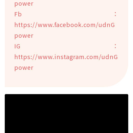
power
Fb：
https://www.facebook.com/udnG
power
IG：
https://www.instagram.com/udnG
power