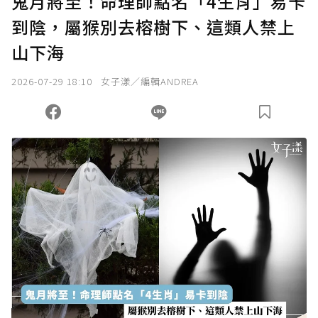
鬼月將至！命理師點名「4生肖」易卡
到陰，屬猴別去榕樹下、這類人禁上
確認送出
山下海
我已詳閱贊助說明，且同意站方的使用條款。
2026-07-29 18:10
女子漾／編輯ANDREA
您當前剩餘 U 利點數：
0
點；前往
購買點數