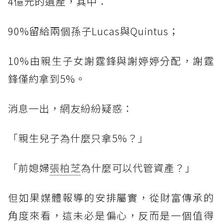
4億元的遺產，其中：
90%留給兩個孫子Lucas與Quintus；
10%由親生子女謝霆鋒與謝婷婷分配，謝霆
鋒僅約拿到5%。
消息一出，網友紛紛疑惑：
「親生兒子為什麼只拿5%？」
「前媳婦
張柏芝
為什麼可以代管資產？」
但如果媒體報導的安排屬實，從財富傳承的
角度來看，這未必是偏心，反而是一個值得