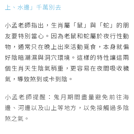
上、水邊」千萬別去
小孟老師指出，生肖屬「鼠」與「蛇」的朋
友要特別當心。因為老鼠和蛇屬於夜行性動
物，通常只在晚上出來活動覓食，本身就偏
好陰暗潮濕與洞穴環境。這樣的特性讓這兩
個生肖天生陰氣稍重，更容易在夜間吸收穢
氣，導致煞到或卡到陰。
小孟老師提醒：鬼月期間盡量避免前往海
邊、河邊以及山上等地方，以免接觸過多陰
煞之氣。