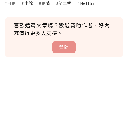
#日劇
#小說
#劇情
#第二季
#Netflix
喜歡這篇文章嗎？歡迎贊助作者，好內
容值得更多人支持。
贊助
贊助說明
為了鼓勵作者持續創作更好的內容，會員可以
使用「贊助」功能實質回饋給喜愛的作者。可
將您認為適合的點數贈送給作者，一旦使用贊
助點數即不得撤銷，單筆贊助最低點數為30
點，最高點數沒有上限。