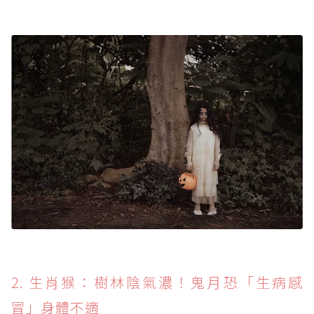
2. 生肖猴：樹林陰氣濃！鬼月恐「生病感
冒」身體不適