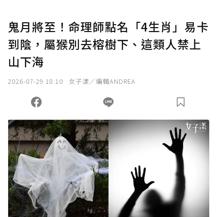
U 利點數 1 點 = NTD 1 元。
鬼月將至！命理師點名「4生肖」易卡
到陰，屬猴別去榕樹下、這類人禁上
確認送出
山下海
我已詳閱贊助說明，且同意站方的使用條款。
2026-07-29 18:10
女子漾／編輯ANDREA
您當前剩餘 U 利點數：
0
點；前往
購買點數