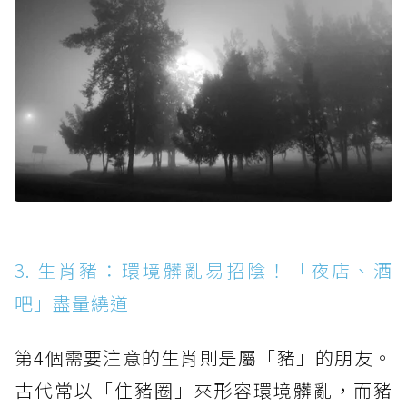
3. 生肖豬：環境髒亂易招陰！「夜店、酒
吧」盡量繞道
第4個需要注意的生肖則是屬「豬」的朋友。
古代常以「住豬圈」來形容環境髒亂，而豬