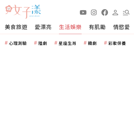
美食旅遊
愛漂亮
生活娛樂
有肌勵
情慾愛
心理測驗
陸劇
星座生肖
韓劇
彩妝保養