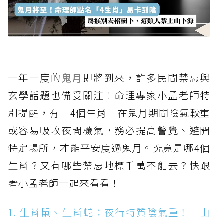
一年一度的
鬼月
即將到來，許多民間禁忌與
玄學話題也備受關注！命理專家小孟老師特
別提醒，有「4個生肖」在鬼月期間陰氣較重
或容易吸收夜間穢氣，務必提高警覺、避開
特定場所，才能平安度過鬼月。究竟是哪4個
生肖？又有哪些禁忌地標千萬不能去？快跟
著小孟老師一起來看看！
1. 生肖鼠、生肖蛇：夜行特質陰氣重！「山