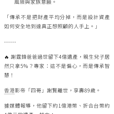
風險與家族意願。
「傳承不是把財產平均分掉，而是設計資產
如何安全地到達真正想照顧的人手上。」
------
🔥 謝霆鋒爸爸過世留下4億遺產，親生兒子居
然只拿5%？專家：這不是偏心，而是傳承智
慧！
香港
影帝「四哥」謝賢離世，享壽89歲。
據媒體報導，他留下約1億港幣、折合台幣約