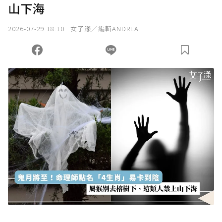
山下海
我已詳閱贊助說明，且同意站方的使用條款。
2026-07-29 18:10
女子漾／編輯ANDREA
您當前剩餘 U 利點數：
0
點；前往
購買點數