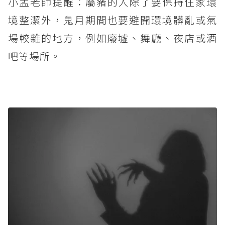
小孟老師提醒：屬豬的人除了要保持住家環
境整潔外，鬼月期間也要避開環境髒亂或氣
場較雜的地方，例如廢墟、舞廳、夜店或酒
吧等場所。