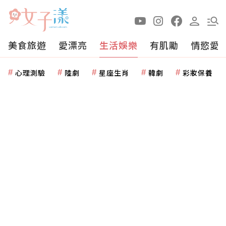
美食旅遊
愛漂亮
生活娛樂
有肌勵
情慾愛
心理測驗
陸劇
星座生肖
韓劇
彩妝保養