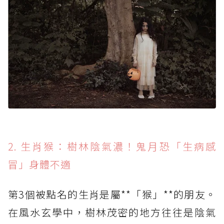
2. 生肖猴：樹林陰氣濃！鬼月恐「生病感
冒」身體不適
第3個被點名的生肖是屬**「猴」**的朋友。
在風水玄學中，樹林茂密的地方往往是陰氣