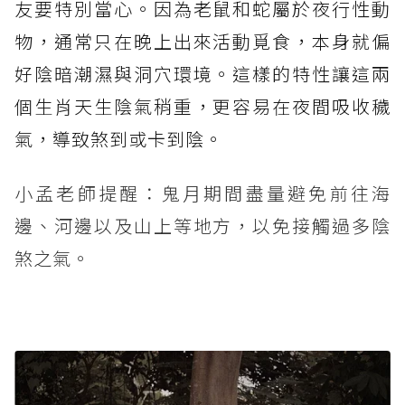
友要特別當心。因為老鼠和蛇屬於夜行性動
物，通常只在晚上出來活動覓食，本身就偏
好陰暗潮濕與洞穴環境。這樣的特性讓這兩
個生肖天生陰氣稍重，更容易在夜間吸收穢
氣，導致煞到或卡到陰。
小孟老師提醒：鬼月期間盡量避免前往海
邊、河邊以及山上等地方，以免接觸過多陰
煞之氣。