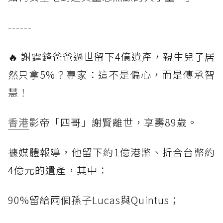
------
🔥 謝霆鋒爸爸過世留下4億遺產，親生兒子居
然只拿5%？專家：這不是偏心，而是傳承智
慧！
香港
影帝「四哥」謝賢離世，享壽89歲。
據媒體報導，他留下約1億港幣、折合台幣約
4億元的遺產，其中：
90%留給兩個孫子Lucas與Quintus；