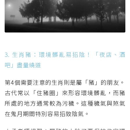
3. 生肖豬：環境髒亂易招陰！「夜店、酒
吧」盡量繞道
第4個需要注意的生肖則是屬「豬」的朋友。
古代常以「住豬圈」來形容環境髒亂，而豬
所處的地方通常較為污穢。這種穢氣與煞氣
在鬼月期間特別容易招致陰氣。