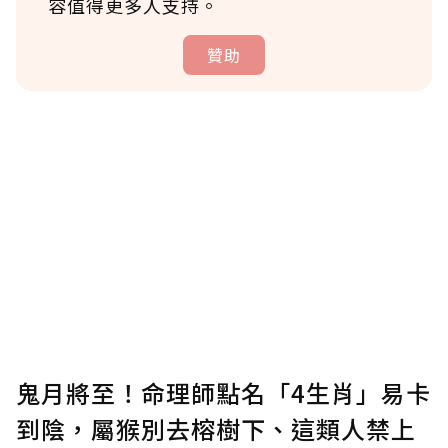
容值得更多人支持。
贊助
贊助說明
為了鼓勵作者持續創作更好的內容，會員可以
使用「贊助」功能實質回饋給喜愛的作者。可
將您認為適合的點數贈送給作者，一旦使用贊
助點數即不得撤銷，單筆贊助最低點數為30
點，最高點數沒有上限。
U 利點數 1 點 = NTD 1 元。
鬼月將至！命理師點名「4生肖」易卡
到陰，屬猴別去榕樹下、這類人禁上
確認送出