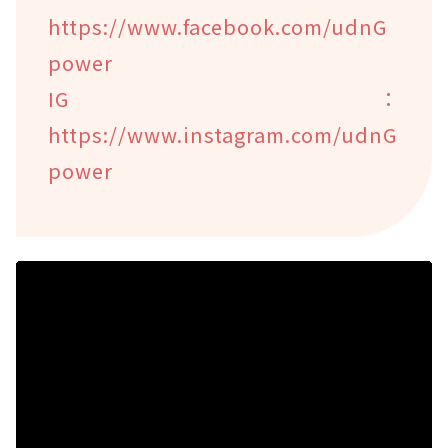
https://www.facebook.com/udnG
power
IG：
https://www.instagram.com/udnG
power