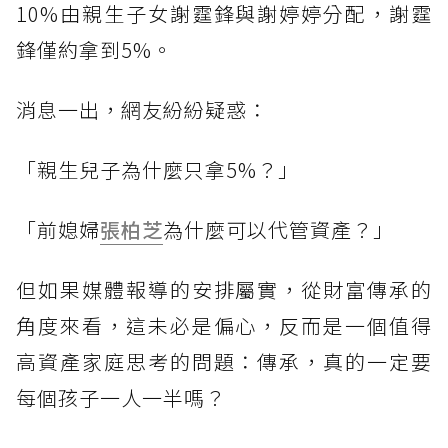
10%由親生子女謝霆鋒與謝婷婷分配，謝霆
鋒僅約拿到5%。
消息一出，網友紛紛疑惑：
「親生兒子為什麼只拿5%？」
「前媳婦
張柏芝
為什麼可以代管資產？」
但如果媒體報導的安排屬實，從財富傳承的
角度來看，這未必是偏心，反而是一個值得
高資產家庭思考的問題：傳承，真的一定要
每個孩子一人一半嗎？