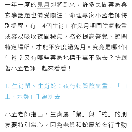
一年一度的
鬼月
即將到來，許多民間禁忌與
玄學話題也備受關注！命理專家小孟老師特
別提醒，有「4個生肖」在鬼月期間陰氣較重
或容易吸收夜間穢氣，務必提高警覺、避開
特定場所，才能平安度過鬼月。究竟是哪4個
生肖？又有哪些禁忌地標千萬不能去？快跟
著小孟老師一起來看看！
1. 生肖鼠、生肖蛇：夜行特質陰氣重！「山
上、水邊」千萬別去
小孟老師指出，生肖屬「鼠」與「蛇」的朋
友要特別當心。因為老鼠和蛇屬於夜行性動