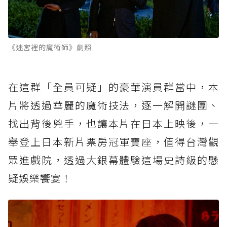
《迷宮裡的魔術師》劇照
在這群「全員可疑」的豪華演員群當中，本
片將透過華麗的魔術技法，逐一解開謎團、
找出背後兇手，也讓本片在日本上映後，一
舉登上日本新片票房冠軍寶座，值得台灣觀
眾進戲院，透過大銀幕體驗這場史詩級的懸
疑娛樂饗宴！