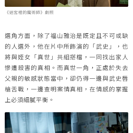
《迷宮裡的魔術師》劇照
選角方面，除了福山雅治是既定且不可或缺
的人選外，他在片中所飾演的「武史」，也
將與姪女「真世」共組搭檔，一同找出家人
慘遭殺害的真相。而真世一角，正處於失去
父親的敏感狀態當中，卻仍得一邊與武史唇
槍舌戰，一邊查明案情真相，在情感的掌握
上必須細膩平衡。