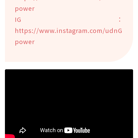
power
IG：
https://www.instagram.com/udnG
power