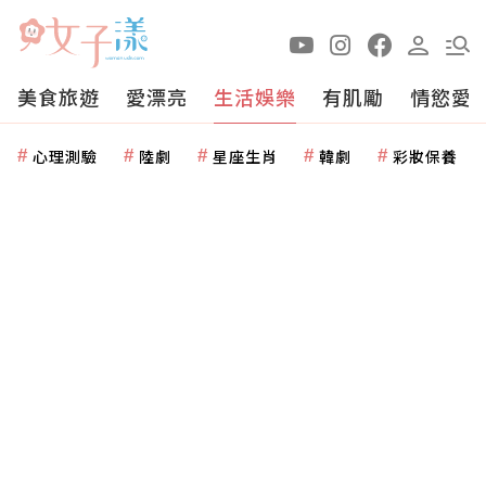
美食旅遊
愛漂亮
生活娛樂
有肌勵
情慾愛
心理測驗
陸劇
星座生肖
韓劇
彩妝保養