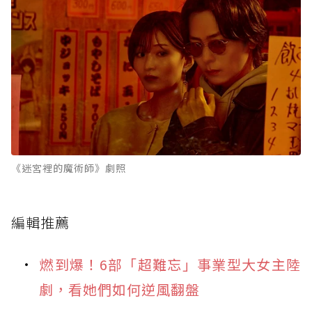
《迷宮裡的魔術師》劇照
編輯推薦
燃到爆！6部「超難忘」事業型大女主陸
劇，看她們如何逆風翻盤