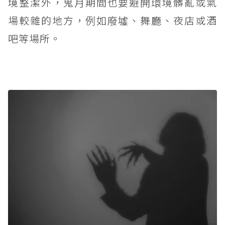
境整潔外，鬼月期間也要避開環境髒亂或氣
場較雜的地方，例如廢墟、舞廳、夜店或酒
吧等場所。