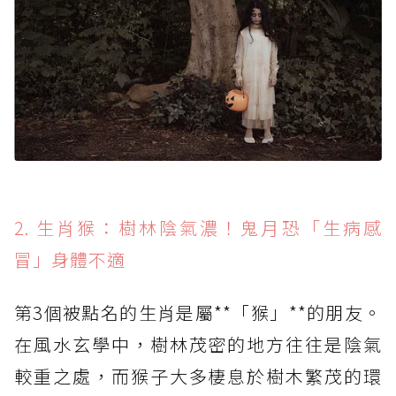
2. 生肖猴：樹林陰氣濃！鬼月恐「生病感
冒」身體不適
第3個被點名的生肖是屬**「猴」**的朋友。
在風水玄學中，樹林茂密的地方往往是陰氣
較重之處，而猴子大多棲息於樹木繁茂的環