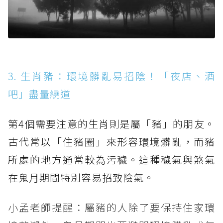
3. 生肖豬：環境髒亂易招陰！「夜店、酒
吧」盡量繞道
第4個需要注意的生肖則是屬「豬」的朋友。
古代常以「住豬圈」來形容環境髒亂，而豬
所處的地方通常較為污穢。這種穢氣與煞氣
在鬼月期間特別容易招致陰氣。
小孟老師提醒：屬豬的人除了要保持住家環