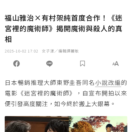
福山雅治×有村架純首度合作！《迷
宮裡的魔術師》揭開魔術與殺人的真
相
2025-10-02 17:02
女子漾／編輯譚麗敏
日本暢銷推理大師東野圭吾同名
小說改編
的
電影《迷宮裡的魔術師》，自宣布開拍以來
便引發高度關注，如今終於搬上大銀幕。