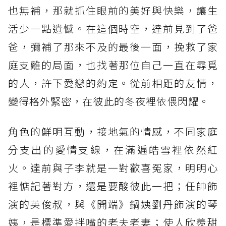
也無補，那就抓住眼前的美好與快樂，讓生
活少一點遺憾。在這個時空，達前見到了爸
爸，彌補了那來不及的最後一面，挽救了家
庭支離的局面，也找著那位自己一直在尋覓
的人，許下愛戀的約定。從前相距的友情，
變得格外緊密，在彼此的冬夜裡依偎閃耀。
角色的鮮明互動，接地氣的情感，不同家庭
分支出的愛情支線，在滿遍皓雪裡依然紅
火。達前與子李就是一對歡喜冤家，明明心
裡惦記著對方，還是要酸彼此一把；任帥飾
演的英俊叔，與《開端》鍋姨劉丹飾演的琴
姨，是標準愛拌嘴的老夫老妻；使人欣羨甜