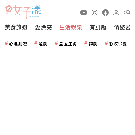
美食旅遊
愛漂亮
生活娛樂
有肌勵
情慾愛
心理測驗
陸劇
星座生肖
韓劇
彩妝保養