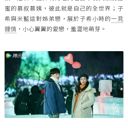
蜜的慕叔慕姨，彼此就是自己的全世界；子
希與米藍這對姊弟戀，展於子希小時的
一見
鍾情
，小心翼翼的愛戀，羞澀地萌芽。