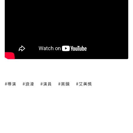
#導演
#浪漫
#演員
#黑鏡
#艾美獎