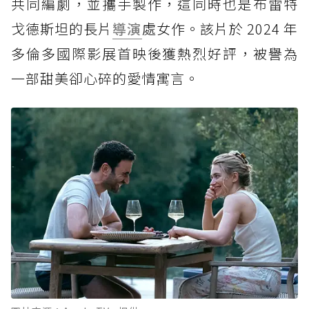
共同編劇，並攜手製作，這同時也是布雷特
戈德斯坦的長片
導演
處女作。該片於 2024 年
多倫多國際影展首映後獲熱烈好評，被譽為
一部甜美卻心碎的愛情寓言。