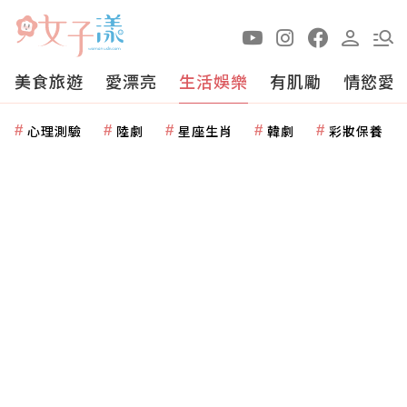
美食旅遊
愛漂亮
生活娛樂
有肌勵
情慾愛
心理測驗
陸劇
星座生肖
韓劇
彩妝保養