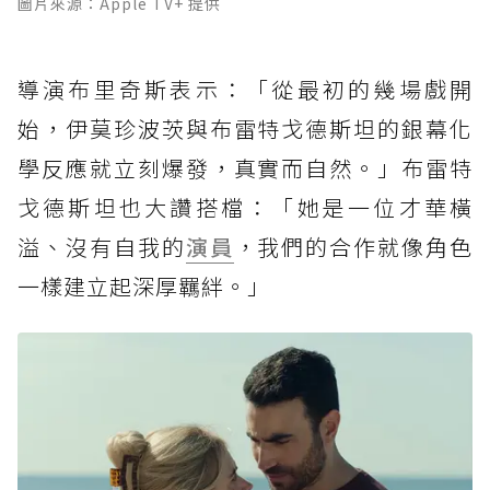
圖片來源：Apple TV+ 提供
導演布里奇斯表示：「從最初的幾場戲開
始，伊莫珍波茨與布雷特戈德斯坦的銀幕化
學反應就立刻爆發，真實而自然。」布雷特
戈德斯坦也大讚搭檔：「她是一位才華橫
溢、沒有自我的
演員
，我們的合作就像角色
一樣建立起深厚羈絆。」