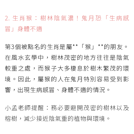
2. 生肖猴：樹林陰氣濃！鬼月恐「生病感
冒」身體不適
第3個被點名的生肖是屬**「猴」**的朋友。
在風水玄學中，樹林茂密的地方往往是陰氣
較重之處，而猴子大多棲息於樹木繁茂的環
境。因此，屬猴的人在鬼月特別容易受到影
響，出現生病感冒、身體不適的情況。
小孟老師提醒：務必要避開茂密的樹林以及
榕樹，減少接近陰氣重的植物與環境。