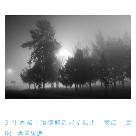
3. 生肖豬：環境髒亂易招陰！「夜店、酒
吧」盡量繞道