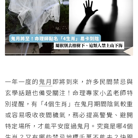
一年一度的
鬼月
即將到來，許多民間禁忌與
玄學話題也備受關注！命理專家小孟老師特
別提醒，有「4個生肖」在鬼月期間陰氣較重
或容易吸收夜間穢氣，務必提高警覺、避開
特定場所，才能平安度過鬼月。究竟是哪4個
生肖？又有哪些禁忌地標千萬不能去？快跟