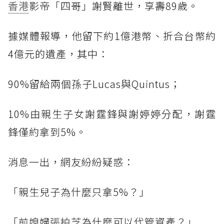
香港
影帝「四哥」謝賢離世，享壽89歲。
據媒體報導，他留下約1億港幣、折合台幣約
4億元的遺產，其中：
90%留給兩個孫子Lucas與Quintus；
10%由親生子女謝霆鋒與謝婷婷分配，謝霆
鋒僅約拿到5%。
消息一出，網友紛紛疑惑：
「親生兒子為什麼只拿5%？」
「前媳婦
張柏芝
為什麼可以代管資產？」