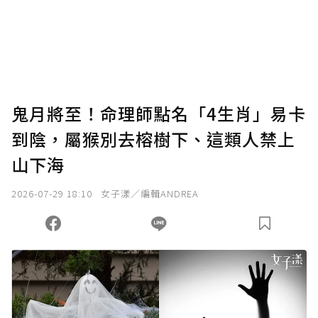
鬼月將至！命理師點名「4生肖」易卡
到陰，屬猴別去榕樹下、這類人禁上
山下海
2026-07-29 18:10
女子漾／編輯ANDREA