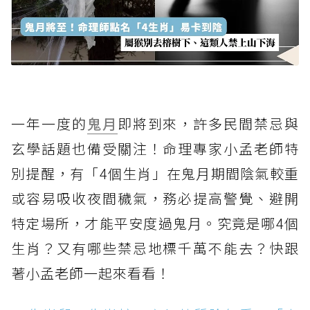
一年一度的
鬼月
即將到來，許多民間禁忌與
玄學話題也備受關注！命理專家小孟老師特
別提醒，有「4個生肖」在鬼月期間陰氣較重
或容易吸收夜間穢氣，務必提高警覺、避開
特定場所，才能平安度過鬼月。究竟是哪4個
生肖？又有哪些禁忌地標千萬不能去？快跟
著小孟老師一起來看看！