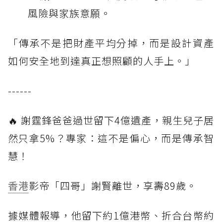
風險與家族意願。
「傳承不是把財產平均分掉，而是設計資產
如何安全地到達真正想照顧的人手上。」
------
🔥 謝霆鋒爸爸過世留下4億遺產，親生兒子居
然只拿5%？專家：這不是偏心，而是傳承智
慧！
香港
影帝「四哥」謝賢離世，享壽89歲。
據媒體報導，他留下約1億港幣、折合台幣約