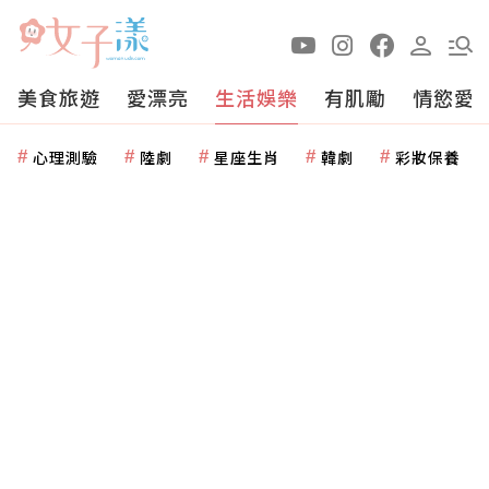
美食旅遊
愛漂亮
生活娛樂
有肌勵
情慾愛
心理測驗
陸劇
星座生肖
韓劇
彩妝保養