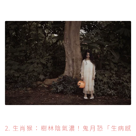
2. 生肖猴：樹林陰氣濃！鬼月恐「生病感