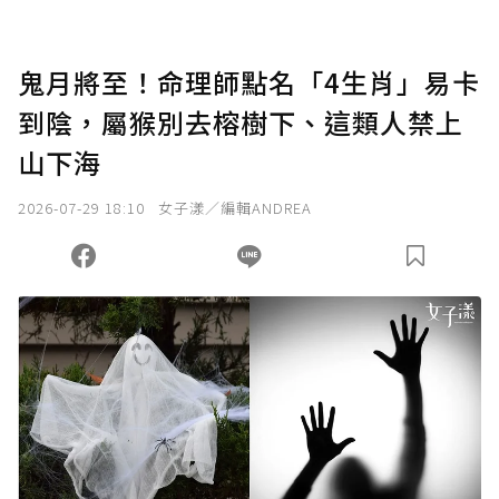
點，最高點數沒有上限。
U 利點數 1 點 = NTD 1 元。
鬼月將至！命理師點名「4生肖」易卡
到陰，屬猴別去榕樹下、這類人禁上
確認送出
山下海
我已詳閱贊助說明，且同意站方的使用條款。
2026-07-29 18:10
女子漾／編輯ANDREA
您當前剩餘 U 利點數：
0
點；前往
購買點數