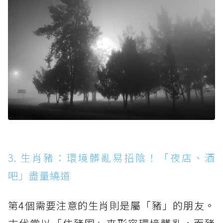
3. 生肖豬：環境髒亂易招陰！「夜店、酒
吧」盡量繞道
第4個需要注意的生肖則是屬「豬」的朋友。