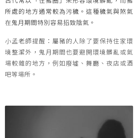
古代常以「住豬圈」來形容環境髒亂，而豬
所處的地方通常較為污穢。這種穢氣與煞氣
在鬼月期間特別容易招致陰氣。
小孟老師提醒：屬豬的人除了要保持住家環
境整潔外，鬼月期間也要避開環境髒亂或氣
場較雜的地方，例如廢墟、舞廳、夜店或酒
吧等場所。