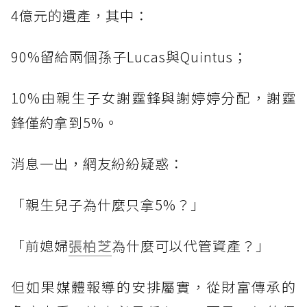
4億元的遺產，其中：
90%留給兩個孫子Lucas與Quintus；
10%由親生子女謝霆鋒與謝婷婷分配，謝霆
鋒僅約拿到5%。
消息一出，網友紛紛疑惑：
「親生兒子為什麼只拿5%？」
「前媳婦
張柏芝
為什麼可以代管資產？」
但如果媒體報導的安排屬實，從財富傳承的