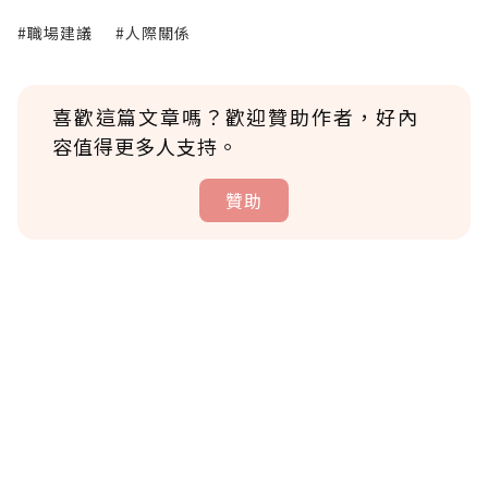
#職場建議
#人際關係
喜歡這篇文章嗎？歡迎贊助作者，好內
容值得更多人支持。
贊助
贊助說明
為了鼓勵作者持續創作更好的內容，會員可以
使用「贊助」功能實質回饋給喜愛的作者。可
將您認為適合的點數贈送給作者，一旦使用贊
助點數即不得撤銷，單筆贊助最低點數為30