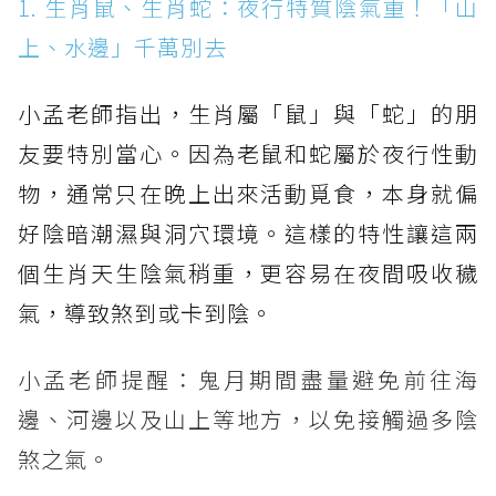
1. 生肖鼠、生肖蛇：夜行特質陰氣重！「山
上、水邊」千萬別去
小孟老師指出，生肖屬「鼠」與「蛇」的朋
友要特別當心。因為老鼠和蛇屬於夜行性動
物，通常只在晚上出來活動覓食，本身就偏
好陰暗潮濕與洞穴環境。這樣的特性讓這兩
個生肖天生陰氣稍重，更容易在夜間吸收穢
氣，導致煞到或卡到陰。
小孟老師提醒：鬼月期間盡量避免前往海
邊、河邊以及山上等地方，以免接觸過多陰
煞之氣。