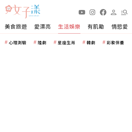
美食旅遊
愛漂亮
生活娛樂
有肌勵
情慾愛
心理測驗
陸劇
星座生肖
韓劇
彩妝保養