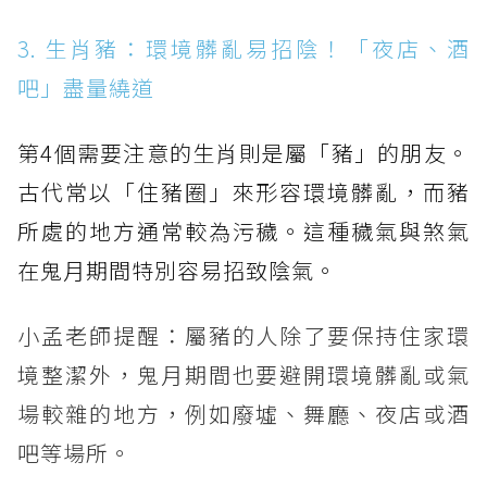
3. 生肖豬：環境髒亂易招陰！「夜店、酒
吧」盡量繞道
第4個需要注意的生肖則是屬「豬」的朋友。
古代常以「住豬圈」來形容環境髒亂，而豬
所處的地方通常較為污穢。這種穢氣與煞氣
在鬼月期間特別容易招致陰氣。
小孟老師提醒：屬豬的人除了要保持住家環
境整潔外，鬼月期間也要避開環境髒亂或氣
場較雜的地方，例如廢墟、舞廳、夜店或酒
吧等場所。