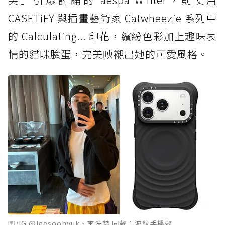
CASETiFY 與插畫藝術家 Catwheezie 系列中
的 Calculating... 印花，繽紛色彩加上趣味表
情的貓咪臉蛋，完美映襯出她的可愛風格。
圖/IG @leesoohyuk、李洙赫 同款：波紋手機殼