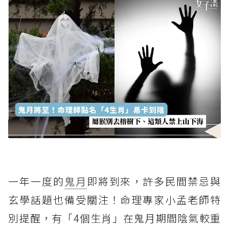
一年一度的
鬼月
即將到來，許多民間禁忌與
玄學話題也備受關注！命理專家小孟老師特
別提醒，有「4個生肖」在鬼月期間陰氣較重