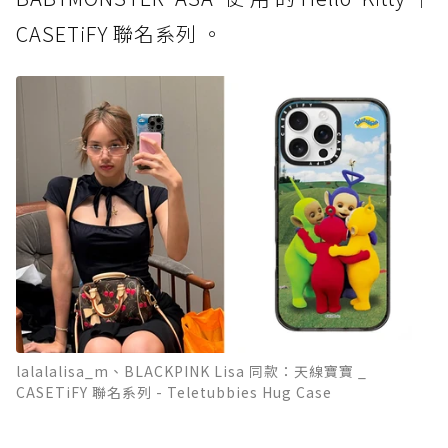
CASETiFY 聯名系列 。
lalalalisa_m、BLACKPINK Lisa 同款：天線寶寶 _
CASETiFY 聯名系列 - Teletubbies Hug Case