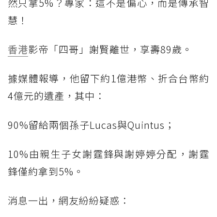
然只拿5%？專家：這不是偏心，而是傳承智
慧！
香港
影帝「四哥」謝賢離世，享壽89歲。
據媒體報導，他留下約1億港幣、折合台幣約
4億元的遺產，其中：
90%留給兩個孫子Lucas與Quintus；
10%由親生子女謝霆鋒與謝婷婷分配，謝霆
鋒僅約拿到5%。
消息一出，網友紛紛疑惑：