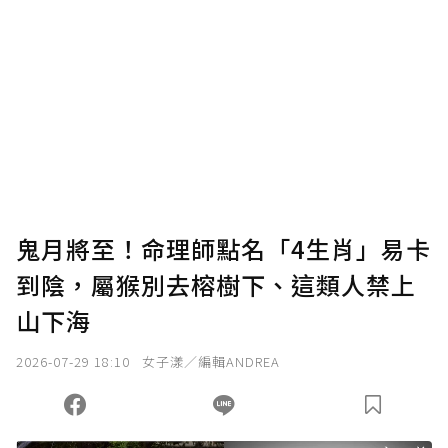
鬼月將至！命理師點名「4生肖」易卡
到陰，屬猴別去榕樹下、這類人禁上
山下海
2026-07-29 18:10
女子漾／編輯ANDREA