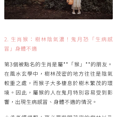
2. 生肖猴：樹林陰氣濃！鬼月恐「生病感
冒」身體不適
第3個被點名的生肖是屬**「猴」**的朋友。
在風水玄學中，樹林茂密的地方往往是陰氣
較重之處，而猴子大多棲息於樹木繁茂的環
境。因此，屬猴的人在鬼月特別容易受到影
響，出現生病感冒、身體不適的情況。