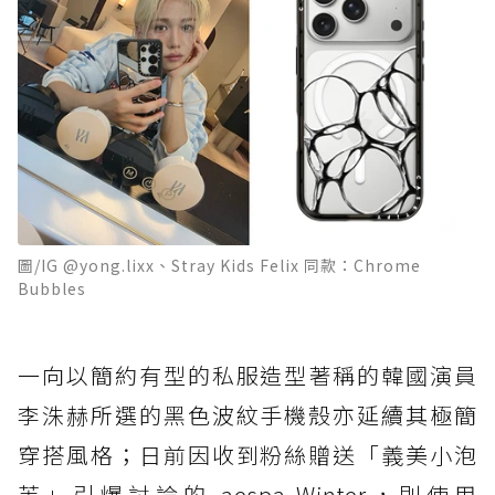
圖/IG @yong.lixx、Stray Kids Felix 同款：Chrome
Bubbles
一向以簡約有型的私服造型著稱的韓國演員
李洙赫所選的黑色波紋手機殼亦延續其極簡
穿搭風格；日前因收到粉絲贈送「義美小泡
芙」引爆討論的 aespa Winter，則使用