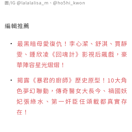
圖/IG @lalalalisa_m、@ho5hi_kwon
編輯推薦
最黑暗母愛復仇！李心潔、舒淇、賈靜
雯、鍾欣凌《回魂計》影視后飆戲，豪
華陣容星光熠熠！
揭露《暴君的廚師》歷史原型！10大角
色夢幻聯動，傳奇醫女大長今、禍國妖
妃張綠水、第一奸臣任頌載都真實存
在！